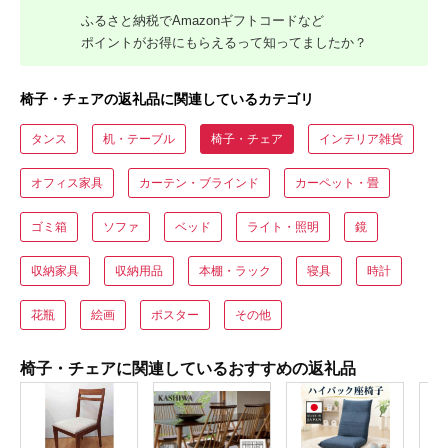
ふるさと納税でAmazonギフトコードなど
ポイントがお得にもらえるって知ってましたか？
椅子・チェアの返礼品に関連しているカテゴリ
タンス
机・テーブル
椅子・チェア
インテリア雑貨
オフィス家具
カーテン・ブラインド
カーペット・畳
ゴミ箱
ソファ
ベッド
ライト・照明
鏡
収納家具
収納用品
本棚・ラック
寝具
時計
花瓶
絵画
ポスター
その他
椅子・チェアに関連しているおすすめの返礼品