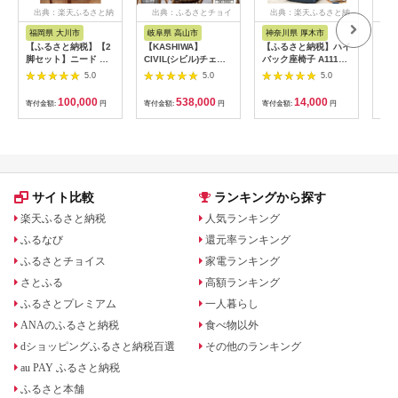
出典：楽天ふるさと納
出典：ふるさとチョイ
出典：楽天ふるさと納
出
税
ス
税
福岡県 大川市
岐阜県 高山市
神奈川県 厚木市
北
【ふるさと納税】【2
【KASHIWA】
【ふるさと納税】ハイ
【ふ
脚セット】ニード チ
CIVIL(シビル)チェア2
バック座椅子 A1116r
うた
ェア ウォールナット
脚組 ダイニングチェ
インディゴブルー【日
ア 
5.0
5.0
5.0
無垢 辻製作所 大川家
ア 飛騨の家具 椅子 木
本製】 ／ 座椅子 ハイ
【0
具 大川市
製 TR4115【家具 椅
バック リクライニン
100,000
538,000
14,000
寄付金額:
円
寄付金額:
円
寄付金額:
円
寄付
子 いす チェア おしゃ
グ 14段階 クッション
れ 国産】
インディゴブルー 日
本製 ローチェア 厚木
市
サイト比較
ランキングから探す
楽天ふるさと納税
人気ランキング
ふるなび
還元率ランキング
ふるさとチョイス
家電ランキング
さとふる
高額ランキング
ふるさとプレミアム
一人暮らし
ANAのふるさと納税
食べ物以外
dショッピングふるさと納税百選
その他のランキング
au PAY ふるさと納税
ふるさと本舗