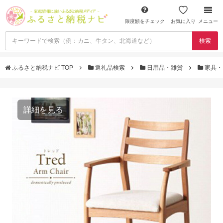
限度額をチェック
お気に入り
メニュー
検索
ふるさと納税ナビ TOP
返礼品検索
日用品・雑貨
家具・
詳細を見る