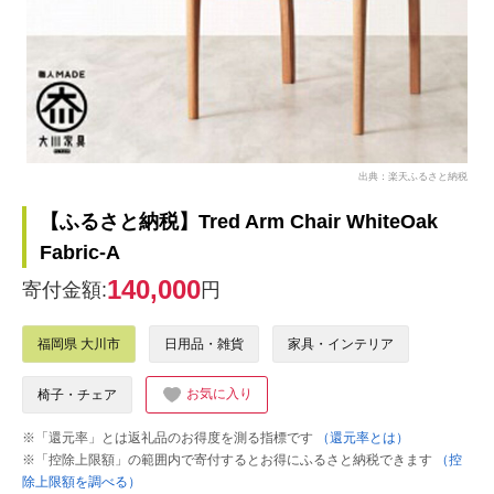
出典：楽天ふるさと納税
【ふるさと納税】Tred Arm Chair WhiteOak
Fabric-A
140,000
寄付金額:
円
福岡県 大川市
日用品・雑貨
家具・インテリア
お気に入り
椅子・チェア
※「還元率」とは返礼品のお得度を測る指標です
（還元率とは）
※「控除上限額」の範囲内で寄付するとお得にふるさと納税できます
（控
除上限額を調べる）