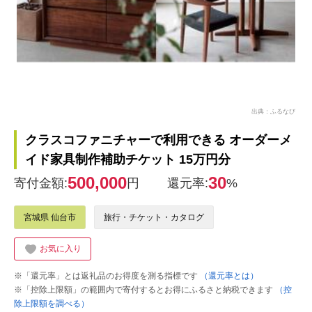
出典：ふるなび
クラスコファニチャーで利用できる オーダーメ
イド家具制作補助チケット 15万円分
500,000
30
寄付金額:
円
還元率:
%
宮城県 仙台市
旅行・チケット・カタログ
お気に入り
※「還元率」とは返礼品のお得度を測る指標です
（還元率とは）
※「控除上限額」の範囲内で寄付するとお得にふるさと納税できます
（控
除上限額を調べる）