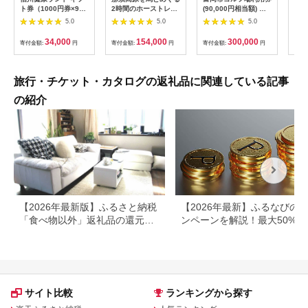
ト券（1000円券×9
2時間のホーストレッ
(90,000円相当額) ゴ
はら
枚） | 信州健康ランド
キング 外乗ペア利用
ルフ チケット 平日 土
肉御
5.0
5.0
5.0
サウナ 大浴場 ボディ
券【平日限定】チケッ
日 祝日 プレー券 関東
食事
ケア リラクゼーショ
ト 利用券 ペア 体験
群馬県 首都圏 F20E-
34,000
154,000
300,000
寄付金額:
円
寄付金額:
円
寄付金額:
円
寄付
ン 施設 宿泊 家族連れ
乗馬 初心者歓迎〔P-
350
長野県 塩尻市
100〕
旅行・チケット・カタログの返礼品に関連している記事
の紹介
【2026年最新版】ふるさと納税
【2026年最新】ふるなびの
「食べ物以外」返礼品の還元率
ンペーンを解説！最大50%還
ランキング！
も
サイト比較
ランキングから探す