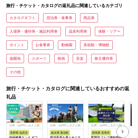
旅行・チケット・カタログの返礼品に関連しているカテゴリ
カタログギフト
宿泊券・食事券
商品券
入場券・優待券・施設利用券
温泉利用券
体験・ツアー
ポイント
お食事券
動物園
美術館・博物館
遊園地
スポーツ
映画
音楽
株主優待券
その他
旅行・チケット・カタログに関連しているおすすめの返
礼品
出典：auPAYふるさと納
出典：auPAYふるさと納
出典：auPAYふるさと納
税
税
税
長野県 塩尻市
栃木県 那須町
群馬県 富岡市
三
信州健康ランド ギフ
那須高原を馬とめぐる
富岡市ゴルフ場利用券
34