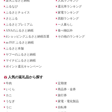
楽天ふるさと納税
人気ランキング
ふるなび
還元率ランキング
ふるさとチョイス
家電ランキング
さとふる
高額ランキング
ふるさとプレミアム
一人暮らし
ANAのふるさと納税
食べ物以外
dショッピングふるさと納税百選
その他のランキング
au PAY ふるさと納税
ふるさと本舗
ヤフーのふるさと納税
マイナビふるさと納税
ポイント還元キャンペーン
人気の返礼品から探す
牛肉
定期便
いくら
商品券・金券
カニ
旅行券
うなぎ
家電・電化製品
うに
自転車