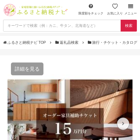
限度額をチェック
お気に入り
メニュー
検索
ふるさと納税ナビ TOP
返礼品検索
旅行・チケット・カタログ
詳細を見る