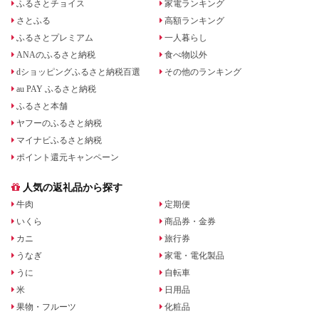
ふるさとチョイス
家電ランキング
さとふる
高額ランキング
ふるさとプレミアム
一人暮らし
ANAのふるさと納税
食べ物以外
dショッピングふるさと納税百選
その他のランキング
au PAY ふるさと納税
ふるさと本舗
ヤフーのふるさと納税
マイナビふるさと納税
ポイント還元キャンペーン
人気の返礼品から探す
牛肉
定期便
いくら
商品券・金券
カニ
旅行券
うなぎ
家電・電化製品
うに
自転車
米
日用品
果物・フルーツ
化粧品