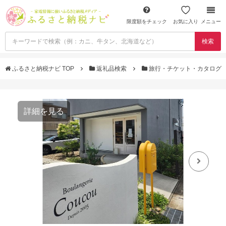
限度額をチェック
お気に入り
メニュー
検索
ふるさと納税ナビ TOP
返礼品検索
旅行・チケット・カタログ
詳細を見る