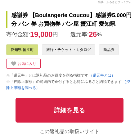
出典：ふるさとプレミアム
感謝券 【Boulangerie Coucou】感謝券5,000円
分 パン 券 お買物券 パン屋 蟹江町 愛知県
19,000
26
寄付金額:
円
還元率:
%
愛知県 蟹江町
旅行・チケット・カタログ
商品券
お気に入り
※「還元率」とは返礼品のお得度を測る指標です
（還元率とは）
※「控除上限額」の範囲内で寄付するとお得にふるさと納税できます
（控
除上限額を調べる）
詳細を見る
この返礼品の取扱いサイト