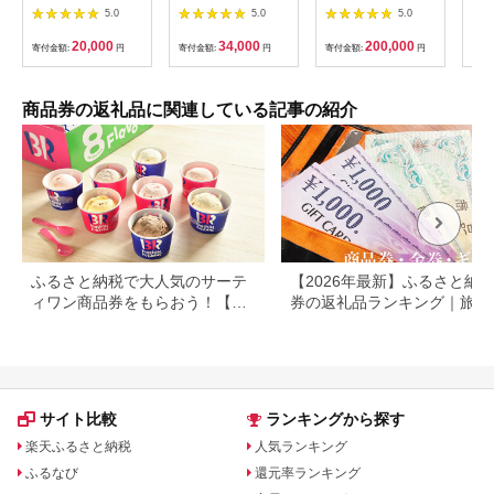
限定】ピザーラ利用券
10,000円相当オーダ
眼鏡引換券（6万円相
し 
5.0
5.0
5.0
(6,000円相当)
ーシャツお仕立券【ビ
当）Silver np m [N-
ッグヴィジョン】
11401]
20,000
34,000
200,000
寄付金額:
円
寄付金額:
円
寄付金額:
円
寄付
商品券の返礼品に関連している記事の紹介
ふるさと納税で大人気のサーテ
【2026年最新】ふるさと納税
ィワン商品券をもらおう！【静
券の返礼品ランキング｜旅行
岡県小山町】
券・食事券・商品券を比較
サイト比較
ランキングから探す
楽天ふるさと納税
人気ランキング
ふるなび
還元率ランキング