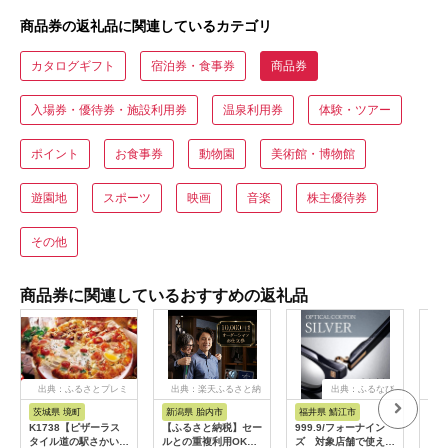
商品券の返礼品に関連しているカテゴリ
カタログギフト
宿泊券・食事券
商品券
入場券・優待券・施設利用券
温泉利用券
体験・ツアー
ポイント
お食事券
動物園
美術館・博物館
遊園地
スポーツ
映画
音楽
株主優待券
その他
商品券に関連しているおすすめの返礼品
出典：ふるさとプレミ
出典：楽天ふるさと納
出典：ふるなび
アム
税
茨城県 境町
新潟県 胎内市
福井県 鯖江市
山
K1738【ピザーラス
【ふるさと納税】セー
999.9/フォーナイン
商品
タイル道の駅さかい店
ルとの重複利用OK
ズ 対象店舗で使える
ナシ