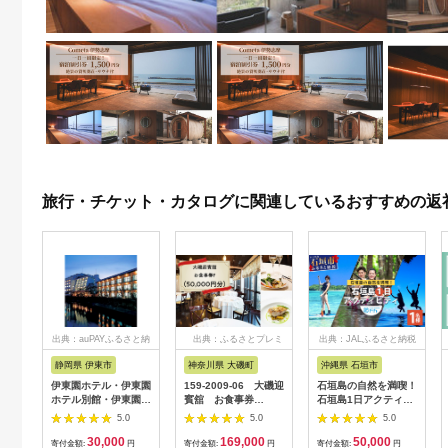
旅行・チケット・カタログに関連しているおすすめの返
出典：auPAYふるさと納
出典：ふるさとプレミ
出典：JALふるさと納税
税
アム
静岡県 伊東市
神奈川県 大磯町
沖縄県 石垣市
伊東園ホテル・伊東園
159-2009-06 大磯迎
石垣島の自然を満喫！
ホテル別館・伊東園ホ
賓舘 お食事券
石垣島1日アクティビ
テル松川館 ご宿泊券
F（50,000円分）【
ティ (利用券 1名様分)
5.0
5.0
5.0
1泊2日2食付き(1名様
神奈川県 大磯町 お惣
NS-2
30,000
169,000
50,000
分:GAタイプ)
菜 手作り 大磯名産品
寄付金額:
円
寄付金額:
円
寄付金額:
円