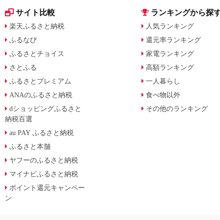
サイト比較
ランキングから探
楽天ふるさと納税
人気ランキング
ふるなび
還元率ランキング
ふるさとチョイス
家電ランキング
さとふる
高額ランキング
ふるさとプレミアム
一人暮らし
ANAのふるさと納税
食べ物以外
dショッピングふるさと
その他のランキング
納税百選
au PAY ふるさと納税
ふるさと本舗
ヤフーのふるさと納税
マイナビふるさと納税
ポイント還元キャンペー
ン