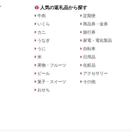
す
人気の返礼品から探す
牛肉
定期便
いくら
商品券・金券
カニ
旅行券
うなぎ
家電・電化製品
うに
自転車
米
日用品
果物・フルーツ
化粧品
ビール
アクセサリー
菓子・スイーツ
その他
おせち