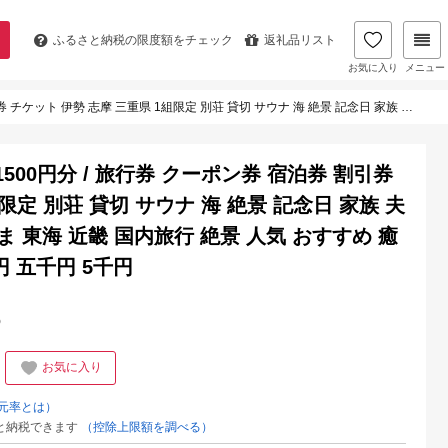
ふるさと納税の
限度額をチェック
返礼品リスト
お気に入り
メニュー
景 記念日 家族 夫婦 友人 カップル BBQ いせ しま 東海 近畿 国内旅行 絶景 人気 おすすめ 癒やし 日の出 太平洋 海岸 5000円 五千円 5千円
1500円分 / 旅行券 クーポン券 宿泊券 割引券
限定 別荘 貸切 サウナ 海 絶景 記念日 家族 夫
しま 東海 近畿 国内旅行 絶景 人気 おすすめ 癒
円 五千円 5千円
%
お気に入り
元率とは）
と納税できます
（控除上限額を調べる）