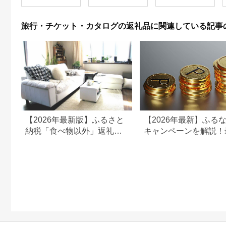
【1044937】
和風おかず おつまみ
お土産 父の日 贈答品
揚げ物 母の日 ギフト
旅行・チケット・カタログの返礼品に関連している記事
お歳暮 食品 敬老の日
おかず 有名地元店 こ
だわり 大磯グルメ 】
【2026年最新版】ふるさと
【2026年最新】ふる
納税「食べ物以外」返礼品
キャンペーンを解説！
の還元率ランキング！
50%還元も