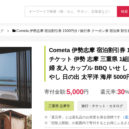
検索
ログ
Cometa 伊勢志摩 宿泊割引券 1500円分 / 旅行券 クーポン券 宿泊券 割引券 チケット 伊勢 志摩 三重県 1組限定 別荘 貸切 サウナ 海 絶
Cometa 伊勢志摩 宿泊割引券 
チケット 伊勢 志摩 三重県 1組
婦 友人 カップル BBQ いせ 
やし 日の出 太平洋 海岸 5000
5,000
30
寄付金額:
円
還元率:
三重県 志摩市
旅行・チケット・カタログ
※「還元率」とは返礼品のお得度を測る指標です
（還
※「控除上限額」の範囲内で寄付するとお得にふるさ