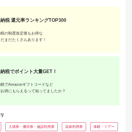
ティング券】
テ）087002
ラブのカスタ
チケット・ス
相談・ゴル
納税 還元率ランキングTOP300
納税の制度改定後もお得な
まだまだたくさんあります！
るさと納
おすす
納税でポイント大量GET！
？
税でAmazonギフトコードなど
がお得にもらえるって知ってましたか？
リ
入場券・優待券・施設利用券
温泉利用券
体験・ツアー