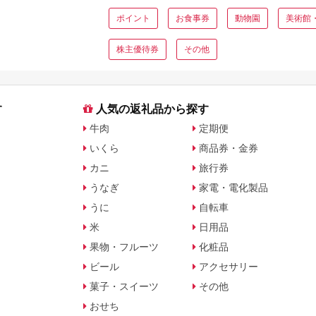
ポイント
お食事券
動物園
美術館
株主優待券
その他
す
人気の返礼品から探す
牛肉
定期便
いくら
商品券・金券
カニ
旅行券
うなぎ
家電・電化製品
うに
自転車
米
日用品
果物・フルーツ
化粧品
ビール
アクセサリー
菓子・スイーツ
その他
おせち