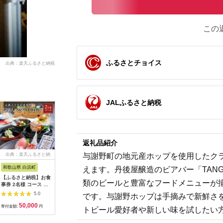
この
ふるさとチョイス
出典：楽天ふるさと納税
JALふるさと納税
返礼品紹介
出典：楽天ふるさと納
出典：楽天ふるさと納
出典：楽天ふるさと納
出典：楽
与謝野町の地元産ホップを使用したクラ
税
税
税
和歌山県 白浜町
岐阜県 土岐市
富山県 高岡市
茨城県 守
えます。丹後屋醸造のビアバー「TANGOYA
【ふるさと納税】お食
【ふるさと納税】美濃
【ふるさと納税】ギフ
【ふるさ
類のビールと豊富なフードメニューが
事券 2名様 コース 近
焼 陶芸体験 ペアセッ
トガイドTAKAOKA
フ ウェッ
畿大学水産研究所 近
ト ひとり500gずつ
カタログギフト 贈り
ィザン】AR
5.0
5.0
5.0
です。与謝野ホップは手摘みで新鮮さ
大マグロを食す | 券
【はまぐり窯】
物 プレゼント 高岡 特
WEDGE 
50,000
17,000
17,000
1
金券 人気 おすすめ 送
[MGG006]
産品 地域のお礼の品
ード/46，
寄付金額:
円
寄付金額:
円
寄付金額:
円
寄付金額:
トビール愛好者や新しい味を試したい
料無料
FAD-0198
52，54，
60°/ ス