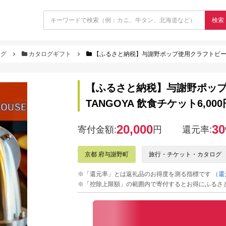
検索
ログ
カタログギフト
【ふるさと納税】与謝野ポップ使用クラフトビール 醸
【ふるさと納税】与謝野ポッ
TANGOYA 飲食チケット6,000
20,000
30
寄付金額:
円
還元率:
京都 府与謝野町
旅行・チケット・カタログ
※「還元率」とは返礼品のお得度を測る指標です
（還
※「控除上限額」の範囲内で寄付するとお得にふるさ