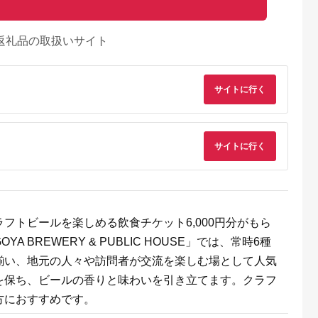
返礼品の取扱いサイト
サイトに行く
サイトに行く
天ふるさと納
出典：楽天ふるさと納
出典：楽天ふるさと納
出典：楽天ふるさと
フトビールを楽しめる飲食チケット6,000円分がもら
税
税
税
谷市
広島県 三原市
岡山県 和気町
愛知県 扶桑町
 BREWERY & PUBLIC HOUSE」では、常時6種
と納税】ゴル
【ふるさと納税】お食
【ふるさと納税】DD-
【ふるさと納税】ア
揃い、地元の人々や訪問者が交流を楽しむ場として人気
ジ 【アーテ
事券 ゾーナ・フォル
10 お墓掃除・管理
ジュ利用券 15,000
TISAN
トゥナート 1,500円分
サービス
円分 【 扶桑町 】
5.0
5.0
5.0
5.0
を保ち、ビールの香りと味わいを引き立てます。クラフ
S スタンダ
（瀬戸内海を一望でき
50,000
8,000
15,000
50,000
48，50，
る開放的な空間で、厳
円
寄付金額:
円
寄付金額:
円
寄付金額:
円
方におすすめです。
56，58，
選した広島の味覚を堪
ペック要相談
能できるリストラン