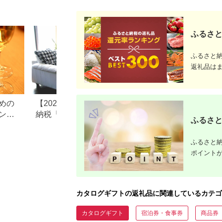
【フィッ
ゴルフク
マイズ【
ペック要
フ】
ふるさと
ふるさと
返礼品は
めの
【2026年最新版】ふるさと
フリマアプリのふ
ント
納税「食べ物以外」返礼品
税返礼品の転売は
ふるさと
の還元率ランキング！
め？それとも禁止
ふるさと納
ポイント
カタログギフトの返礼品に関連しているカテゴ
カタログギフト
宿泊券・食事券
商品券