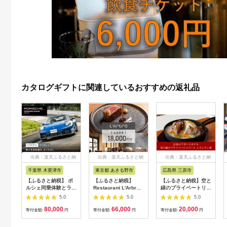
カタログギフトに関連しているおすすめの返礼品
出典：楽天ふるさと納
出典：楽天ふるさと納
出典：楽天ふるさと納
税
税
税
千葉県 木更津市
東京都 あきる野市
広島県 三原市
【ふるさと納税】 ポ
【ふるさと納税】
【ふるさと納税】空と
ルシェ同乗体験とラン
Restaurant L'Arbre
緑のプライベートリゾ
チ ペアチケット
でお使いいただけるお
ートレストラン券5，
5.0
5.0
5.0
（911カレラ）KE008
食事券 18,000円分
000点分 008005
80,000
66,000
20,000
【ラルブル】
寄付金額:
円
寄付金額:
円
寄付金額:
円
【1505144】