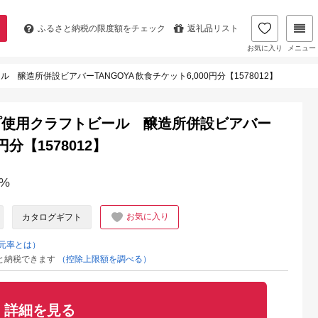
ふるさと納税の
限度額をチェック
返礼品リスト
お気に入り
メニュー
造所併設ビアバーTANGOYA 飲食チケット6,000円分【1578012】
プ使用クラフトビール 醸造所併設ビアバー
円分【1578012】
%
お気に入り
カタログギフト
元率とは）
と納税できます
（控除上限額を調べる）
詳細を見る