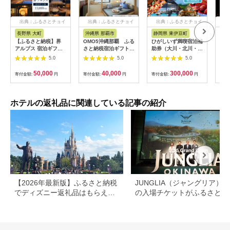
出典：ふるさとチョイ
出典：ふるさとチョイ
出典：ふるさとチョイ
出
ス
ス
ス
長野県 大町
沖縄県 那覇市
静岡県 東伊豆町
長
【ふるさと納税】界
OMO5沖縄那覇 ふる
ひがしいず満喫宿泊補
山間
アルプス 宿泊ギフト
さと納税宿泊ギフト券
助券（大川・北川・熱
一軒
券（15,000円分）
(12,000円)
川・片瀬・白田・稲取
まる
5.0
5.0
5.0
【星野リゾート】
温泉）
10,
50,000
40,000
300,000
寄付金額:
円
寄付金額:
円
寄付金額:
円
寄付
ホテルの返礼品に関連している記事の紹介
【2026年最新版】ふるさと納税
JUNGLIA（ジャングリア）
でディズニー返礼品はもらえ
の入場チケットがふるさと納
る？ホテル・チケット・公式グ
でもらえる！
ッズを徹底解説