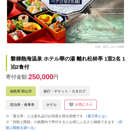
出典：楽天ふるさと納税
磐梯熱海温泉 ホテル華の湯 離れ松林亭 1室2名 1
泊2食付
250,000
寄付金額:
円
福島県 郡山市
旅行・チケット・カタログ
お気に入り
宿泊券・食事券
ホテル
※「還元率」とは返礼品のお得度を測る指標です
（還元率とは）
※「控除上限額」の範囲内で寄付するとお得にふるさと納税できます
（控
除上限額を調べる）