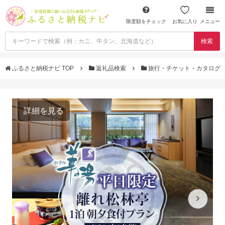
限度額をチェック
お気に入り
メニュー
検索
ふるさと納税ナビ TOP
返礼品検索
旅行・チケット・カタログ
詳細を見る