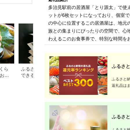
多治見駅前の居酒屋「とり源太」で使える
ットが6枚セットになっており、個室
の中心に位置するこの居酒屋は、地元
族との集まりにぴったりの空間で、心
わえるこのお食事券で、特別な時間を
ふるさと
くら
ふるさと納税で15万円寄付
【2026年】ふるさ
？おす
できる年収は？家電などお
100万円の寄付で
ふるさと
すすめ返礼品も
すすめ返礼品！
返礼品は
ふるさと
ふるさと納