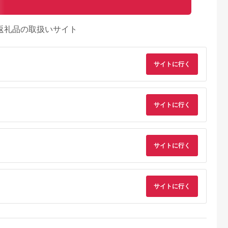
返礼品の取扱いサイト
サイトに行く
サイトに行く
サイトに行く
るさとチョイ
出典：ふるさとチョイ
出典：JALふるさと納税
出典：ふるさとプレ
ス
ス
ア
サイトに行く
戸市
京都 府京都市
宮城県 塩竈市
兵庫県 淡路市
ラ・スイー
【うなぎ昊】お食事券
宮城 塩竈寿司海道 お
淡路島西海岸の飲食
ーバーラン
5000円券×2枚 | 京都
食事券（共通食事券）
設で使えるお食事券
トランディナ
鰻専門店 人気 食事券
21,000円分 /
ット 六千円分
5.0
5.0
5.0
5.0
［ 3つのブランドうな
ka00002
00,000
34,000
84,000
20,000
ぎ 天空うなぎ 土佐の
円
寄付金額:
円
寄付金額:
円
寄付金額:
円