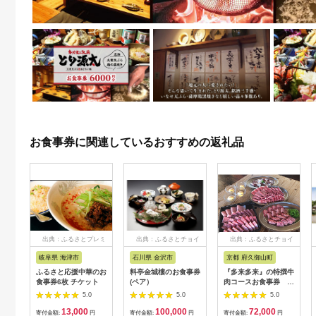
お食事券に関連しているおすすめの返礼品
出典：ふるさとプレミ
出典：ふるさとチョイ
出典：ふるさとチョイ
アム
ス
ス
岐阜県 海津市
石川県 金沢市
京都 府久御山町
ふるさと応援中華のお
料亭金城樓のお食事券
『多来多来』の特撰牛
食事券6枚 チケット
(ペア）
肉コースお食事券 4
名様分【1131614】
5.0
5.0
5.0
13,000
100,000
72,000
寄付金額:
円
寄付金額:
円
寄付金額:
円