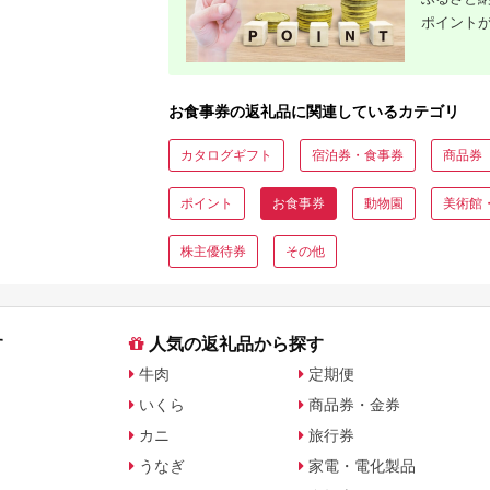
ポイント
お食事券の返礼品に関連しているカテゴリ
カタログギフト
宿泊券・食事券
商品券
ポイント
お食事券
動物園
美術館
株主優待券
その他
す
人気の返礼品から探す
牛肉
定期便
いくら
商品券・金券
カニ
旅行券
うなぎ
家電・電化製品