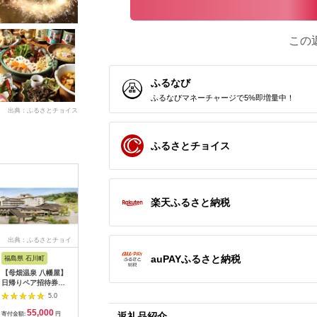
この
ふるなび
ふるなびマネーチャージで5%即増量中！
出典：ふるさとチョイス
ふるさとチョイス
楽天ふるさと納税
出典：ふるさとチョイ
出典：ふるさとチョイ
出典：ふるさとチョイ
出典：ふ
ス
ス
ス
auPAYふるさと納税
福島県 石川町
神奈川県 川崎市
東京都渋谷区
兵庫県 神
【母畑温泉 八幡屋】
【ホテルメトロポリタ
お花屋さんのカフェ
「ホテル 
日帰りペア招待券
ン川崎】Terrace and
ランチセットご利用券
ト神戸ハ
【03005】
Table ディナービュ
ド」レス
5.0
5.0
5.0
ッフェご利用券1組2
ー券
55,000
50,000
7,000
1
名様
返礼品紹介
寄付金額:
円
寄付金額:
円
寄付金額:
円
寄付金額: