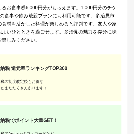
いごっそう 筑紫金う
なぎ 食事券 ギフト券
お食事券6,000円分がもらえます。1,000円分のチケ
美食 グルメ 人気 おす
での食事や飲み放題プランにも利用可能です。多治見市
すめ 記念 お祝い 旅行
観光 食事 ふるさと納
の食材を活かした料理が楽しめると評判です。友人や家
税 ］
地よいひとときを過ごせます。多治見の魅力を存分に味
お楽しみください。
納税 還元率ランキングTOP300
と納税
もらえるお
納税の制度改定後もお得な
まだまだたくさんあります！
納税でポイント大量GET！
税でAmazonギフトコードなど