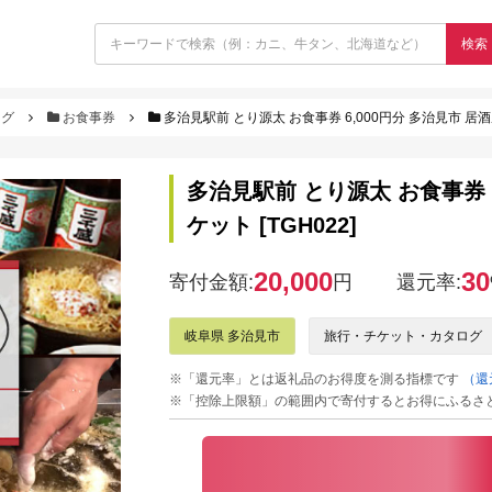
検索
ログ
お食事券
多治見駅前 とり源太 お食事券 6,000円分 多治見市 居酒屋
多治見駅前 とり源太 お食事券 6
ケット [TGH022]
20,000
30
寄付金額:
円
還元率:
岐阜県 多治見市
旅行・チケット・カタログ
※「還元率」とは返礼品のお得度を測る指標です
（還
※「控除上限額」の範囲内で寄付するとお得にふるさ