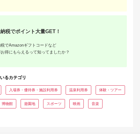
納税でポイント大量GET！
収いくら
税でAmazonギフトコードなど
る？おす
がお得にもらえるって知ってましたか？
いるカテゴリ
入場券・優待券・施設利用券
温泉利用券
体験・ツアー
・博物館
遊園地
スポーツ
映画
音楽