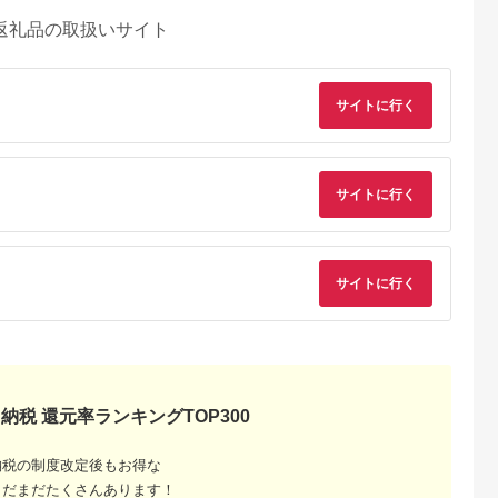
返礼品の取扱いサイト
サイトに行く
サイトに行く
典：ふるなび
出典：楽天ふるさと納
出典：auPAYふるさと納
出典：auPAYふるさと
税
税
サイトに行く
見町
東京都千代田区
兵庫県 川西市
鹿児島県 屋久島町
茨城県産コシヒ
【ふるさと納税】ホテ
No.422 入浴回数券1
屋久島プライベート
ライスセット
ルニューオータニ(東
冊（6枚つづり） ／
カスタマイズツアー
８袋）【5年保
京)ビューアンドダイ
SPAキセラ川西 温泉
5.0
5.0
5.0
5.0
食】【備蓄
ニング ザスカイ 平日
スパ サウナ リラック
2,000
65,000
19,000
173,000
急時 備え 米
ディナービュッフェ 1
ス 癒し 兵庫県
円
寄付金額:
円
寄付金額:
円
寄付金額:
円
 食料 長期保
ドリンク付券_ ホテル
ー キャンプ
ビュッフェ 食事券 グ
納税 還元率ランキングTOP300
】
ルメ 高級 人気 おすす
め【1641917】
納税の制度改定後もお得な
まだまだたくさんあります！