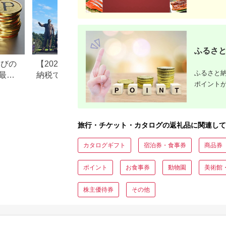
ふるさと
なびの
【2026年最新版】ふるさと
ふるさと納税、年
ふるさと納
最大
納税でディズニー返礼品は
で30万円寄付でき
ポイント
もらえる？ホテル・チケッ
すめ返礼品も紹介
ト・公式グッズを徹底解説
旅行・チケット・カタログの返礼品に関連して
カタログギフト
宿泊券・食事券
商品券
ポイント
お食事券
動物園
美術館
株主優待券
その他