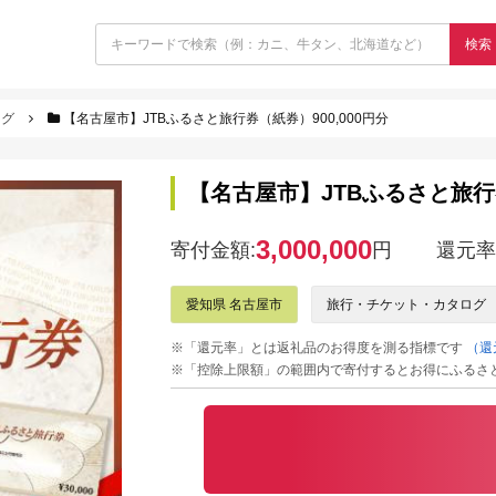
検索
ログ
【名古屋市】JTBふるさと旅行券（紙券）900,000円分
【名古屋市】JTBふるさと旅行券
3,000,000
寄付金額:
円
還元率
愛知県 名古屋市
旅行・チケット・カタログ
※「還元率」とは返礼品のお得度を測る指標です
（還
※「控除上限額」の範囲内で寄付するとお得にふるさ