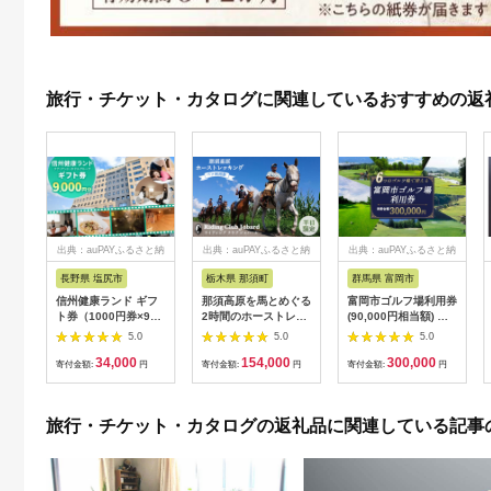
旅行・チケット・カタログに関連しているおすすめの返
出典：auPAYふるさと納
出典：auPAYふるさと納
出典：auPAYふるさと納
税
税
税
長野県 塩尻市
栃木県 那須町
群馬県 富岡市
信州健康ランド ギフ
那須高原を馬とめぐる
富岡市ゴルフ場利用券
ト券（1000円券×9
2時間のホーストレッ
(90,000円相当額) ゴ
枚） | 信州健康ランド
キング 外乗ペア利用
ルフ チケット 平日 土
5.0
5.0
5.0
サウナ 大浴場 ボディ
券【平日限定】チケッ
日 祝日 プレー券 関東
34,000
154,000
300,000
ケア リラクゼーショ
ト 利用券 ペア 体験
群馬県 首都圏 F20E-
寄付金額:
円
寄付金額:
円
寄付金額:
円
ン 施設 宿泊 家族連れ
乗馬 初心者歓迎〔P-
350
長野県 塩尻市
100〕
旅行・チケット・カタログの返礼品に関連している記事