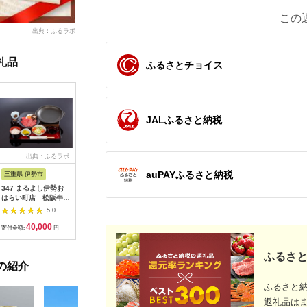
この
出典：ふるラボ
礼品
ふるさとチョイス
JALふるさと納税
出典：ふるラボ
出典：楽天ふるさと納
出典：auPAYふるさと納
出
税
税
auPAYふるさと納税
三重県 伊勢市
広島県 安芸高田市
神奈川県 平塚市
茨城県 阿
347 まるよし伊勢お
【ふるさと納税】ゴル
ひらつか☆スターライ
20-05 
はらい町店 松阪牛焼
フ 八千代カントリー
トマーレ （ふるさと
カリ備食
肉御膳(150g) ペアお
クラブ 利用券 10,000
納税返礼ポイント）
(100g×
5.0
5.0
5.0
食事券
円分（1,000円×10
15000pt付与 商品券
存・非常
40,000
36,500
50,000
1
枚） 広島 安芸高田市
ポイント 関東 日帰り
備蓄用 緊
寄付金額:
円
寄付金額:
円
寄付金額:
円
寄付金額:
ドライブ レジャー 観
食品 食糧
光 イベント お出かけ
存 レジャ
ふるさと
七夕まつり スマホ に
登山 便利
の紹介
ポイント付与 湘南 神
奈川県 平塚市
ふるさと
返礼品は