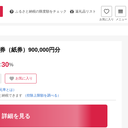
ふるさと納税の
限度額をチェック
返礼品リスト
お気に入り
メニュー
（紙券）900,000円分
30
:
%
お気に入り
元率とは）
と納税できます
（控除上限額を調べる）
詳細を見る