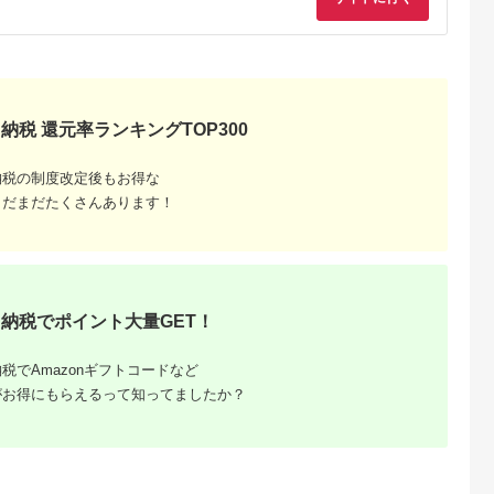
天ふるさと納
出典：ふるなび
出典：ふるなび
出典：楽天ふるさと
税
戸内市
石川県 金沢市
岡山県 総社市
長野県 佐久市
と納税】電子
FABRIC TOKYO オー
【パン＆グルメわーる
【ふるさと納税】「
瀬戸内市e街
ダーセットアップお仕
ど総社】 共通クーポ
州を食べよう」焼肉
，000円
立て券 19,800円相当
ン券（3000円分）
家マルコポーロ食事
納税 還元率ランキングTOP300
5.0
5.0
5.0
5.0
ット チケ
010-029
30,000円【 焼肉 食
0,000
66,000
10,000
100,000
券 長野県 佐久市 】
円
寄付金額:
円
寄付金額:
円
寄付金額:
円
納税の制度改定後もお得な
まだまだたくさんあります！
納税でポイント大量GET！
税でAmazonギフトコードなど
がお得にもらえるって知ってましたか？
るさと納
おすす
？