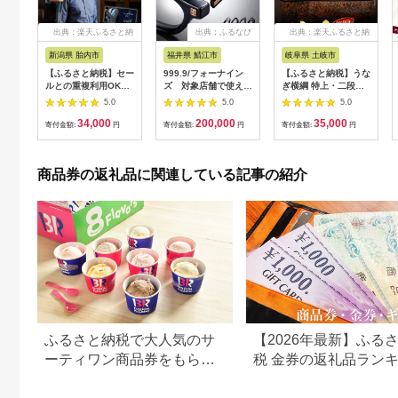
出典：楽天ふるさと納
出典：ふるなび
出典：楽天ふるさと納
税
税
新潟県 胎内市
福井県 鯖江市
岐阜県 土岐市
【ふるさと納税】セー
999.9/フォーナイン
【ふるさと納税】うな
ルとの重複利用OK
ズ 対象店舗で使える
ぎ横綱 特上・二段敷
10,000円相当オーダ
眼鏡引換券（6万円相
うな重 ペア お食事券
5.0
5.0
5.0
ーシャツお仕立券【ビ
当）Silver np m [N-
/ 鰻 ご飯 チケット
34,000
200,000
35,000
ッグヴィジョン】
11401]
[MFA001]
寄付金額:
円
寄付金額:
円
寄付金額:
円
商品券の返礼品に関連している記事の紹介
ふるさと納税で大人気のサ
【2026年最新】ふる
ーティワン商品券をもらお
税 金券の返礼品ラン
う！【静岡県小山町】
｜旅行券・食事券・商