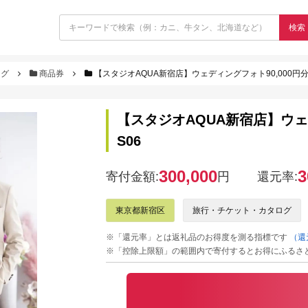
検索
ログ
商品券
【スタジオAQUA新宿店】ウェディングフォト90,000円分撮影券
【スタジオAQUA新宿店】ウェディ
S06
300,000
3
寄付金額:
円
還元率:
東京都新宿区
旅行・チケット・カタログ
※「還元率」とは返礼品のお得度を測る指標です
（還
※「控除上限額」の範囲内で寄付するとお得にふるさ