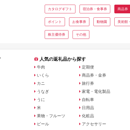
カタログギフト
宿泊券・食事券
商品券
ポイント
お食事券
動物園
美術館
株主優待券
その他
す
人気の返礼品から探す
牛肉
定期便
いくら
商品券・金券
カニ
旅行券
うなぎ
家電・電化製品
うに
自転車
米
日用品
果物・フルーツ
化粧品
ビール
アクセサリー