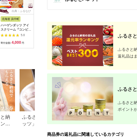
出典：ふるなび
出典：ふるなび
出典：ふるさとプレミ
出典：楽
アム
北海道 浜中町
宮崎県 都城市
岐阜県 可児市
岡山県 瀬
ハーゲンダッツ アイ
【先行受付】ゴルフク
東建塩河カントリー倶
【ふるさ
スクリーム『コンビニ
ラブ購入補助券
楽部利用券（12,000
商品券 
交換専用チケット 2個
15,000円_GD-
円分）【0041-004】
ギフト（3
ふるさと
5.0
5.0
5.0
(セブン-イレブン)』
C701_(都城市) ダンロ
分） チケ
4,000
50,000
40,000
1
_H-svgift102
ップ ゼクシオ スリク
ット
寄付金額:
円
寄付金額:
円
寄付金額:
円
寄付金額:
ソン クリーブランド
ふるさと
チケット クーポン 購
入補助券 アイアン ド
返礼品は
ライバー フェアウェ
イウッド ハイブリッ
ド ウエッジ 最新モデ
ル
ふるさと
ふるさと納
ポイント
さと納
ふるさと納税「ハーゲンダ
フリマアプリのふ
キング
ッツ」返礼品特集！還元率
税返礼品の転売は
品券
情報も
め？それとも禁止
商品券の返礼品に関連しているカテゴリ