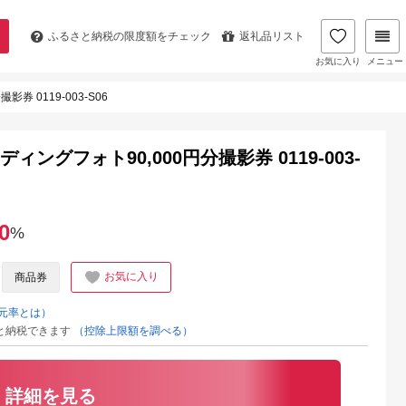
ふるさと納税の
限度額をチェック
返礼品リスト
お気に入り
メニュー
 0119-003-S06
ングフォト90,000円分撮影券 0119-003-
0
%
お気に入り
商品券
元率とは）
と納税できます
（控除上限額を調べる）
詳細を見る