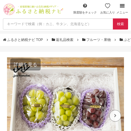
限度額をチェック
お気に入り
メニュー
検索
ふるさと納税ナビ TOP
返礼品検索
フルーツ・果物
ぶど
詳細を見る