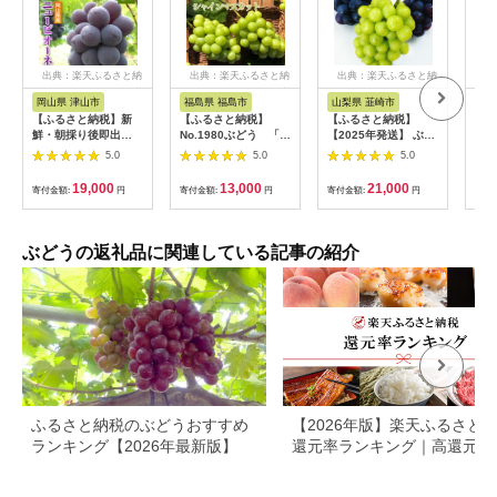
出典：楽天ふるさと納
出典：楽天ふるさと納
出典：楽天ふるさと納
出
税
税
税
岡山県 津山市
福島県 福島市
山梨県 韮崎市
岡
【ふるさと納税】新
【ふるさと納税】
【ふるさと納税】
【ふ
鮮・朝採り後即出
No.1980ぶどう 「シ
【2025年発送】 ぶど
行予
荷! 岡山県 吉備高
ャインマスカット」約
う シャインマスカッ
乃ク
5.0
5.0
5.0
原産ニューピオーネ
1kg【2026年発送 先
ト & ピオーネ 詰め合
量限定
2kg箱(3～4房入)ご贈
行予約】
わせ 約2kg《2025年
イン
19,000
13,000
21,000
寄付金額:
円
寄付金額:
円
寄付金額:
円
寄付
答品_ ピオーネ ふる
9月前半～10月前半出
高級
さと納税 ぶどう 葡萄
荷》 [フルーツランド
山県
ブドウ 種なしぶどう
平賀 山梨県 韮崎市
果物
濃厚フルーツ 朝採れ
20742835] ブドウ 葡
すす
ぶどうの返礼品に関連している記事の紹介
直送 秋ギフト シャイ
萄 2キロ 食べ比べ 2
ギフ
ンマスカット代替 岡
種 フルーツ 果物 山梨
域：
山県 津山市 贈答
県産 産地直送 期間限
縄県
【1299812】
定 季節限定 冷蔵
ふるさと納税のぶどうおすすめ
【2026年版】楽天ふるさと
ランキング【2026年最新版】
還元率ランキング｜高還元率
礼品をジャンル別に比較