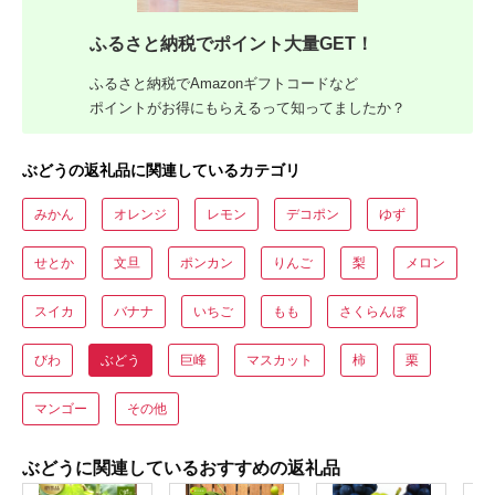
ふるさと納税でポイント大量GET！
ふるさと納税でAmazonギフトコードなど
ポイントがお得にもらえるって知ってましたか？
ぶどうの返礼品に関連しているカテゴリ
みかん
オレンジ
レモン
デコポン
ゆず
せとか
文旦
ポンカン
りんご
梨
メロン
スイカ
バナナ
いちご
もも
さくらんぼ
びわ
ぶどう
巨峰
マスカット
柿
栗
マンゴー
その他
ぶどうに関連しているおすすめの返礼品