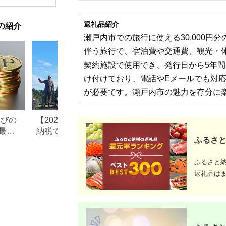
ドライブ レジャー 観
食品 食糧
光 イベント お出かけ
存 レジャ
七夕まつり スマホ に
登山 便利
返礼品紹介
の紹介
ポイント付与 湘南 神
奈川県 平塚市
瀬戸内市での旅行に使える30,000円
伴う旅行で、宿泊費や交通費、観光・
契約施設で使用でき、発行日から5年
け付けており、電話やEメールでも対
が必要です。瀬戸内市の魅力を存分に
なびの
【2026年最新版】ふるさと
ふるさと納税、年
最大
納税でディズニー返礼品は
で30万円寄付でき
ふるさと
もらえる？ホテル・チケッ
すめ返礼品も紹介
ト・公式グッズを徹底解説
ふるさと
返礼品は