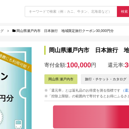
検索
ログ
岡山県瀬戸内市 日本旅行 地域限定旅行クーポン30,000円分
岡山県瀬戸内市 日本旅行 地域
100,000
3
寄付金額:
円
還元率:
岡山県 瀬戸内市
旅行・チケット・カタログ
※「還元率」とは返礼品のお得度を測る指標です
（還
※「控除上限額」の範囲内で寄付するとお得にふるさ