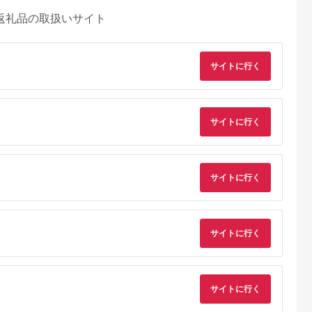
返礼品の取扱いサイト
サイトに行く
サイトに行く
サイトに行く
サイトに行く
典：ふるなび
出典：楽天ふるさと納
出典：auPAYふるさと納
出典：auPAYふるさと
税
税
見町
東京都千代田区
兵庫県 川西市
鹿児島県 屋久島町
茨城県産コシヒ
【ふるさと納税】ホテ
No.422 入浴回数券1
屋久島プライベート
ライスセット
ルニューオータニ(東
冊（6枚つづり） ／
カスタマイズツアー
サイトに行く
８袋）【5年保
京)ビューアンドダイ
SPAキセラ川西 温泉
5.0
5.0
5.0
5.0
食】【備蓄
ニング ザスカイ 平日
スパ サウナ リラック
2,000
65,000
19,000
173,000
急時 備え 米
ディナービュッフェ 1
ス 癒し 兵庫県
円
寄付金額:
円
寄付金額:
円
寄付金額:
円