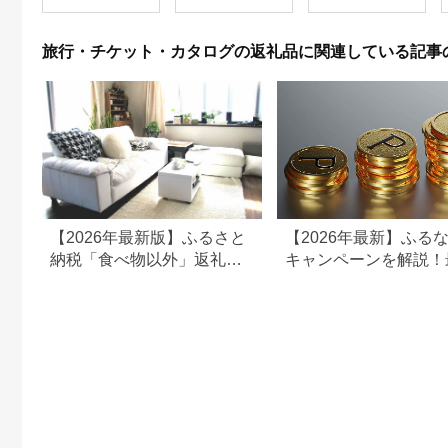
ン 施設 宿泊 家族連れ
乗馬 初心者歓迎〔P-
350
長野県 塩尻市
100〕
旅行・チケット・カタログの返礼品に関連している記事
【2026年最新版】ふるさと
【2026年最新】ふる
納税「食べ物以外」返礼品
キャンペーンを解説！
の還元率ランキング！
50%還元も