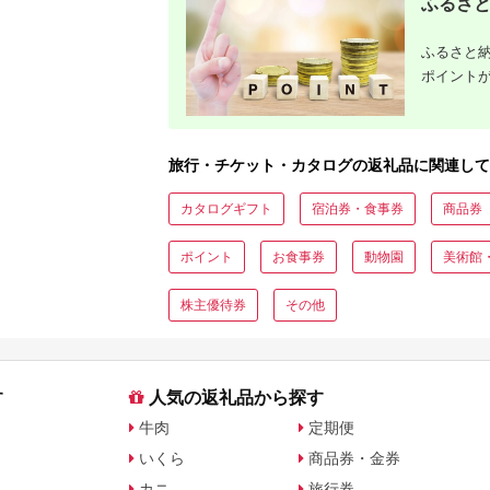
ふるさと
ふるさと納
ポイント
旅行・チケット・カタログの返礼品に関連して
カタログギフト
宿泊券・食事券
商品券
ポイント
お食事券
動物園
美術館
株主優待券
その他
す
人気の返礼品から探す
牛肉
定期便
いくら
商品券・金券
カニ
旅行券