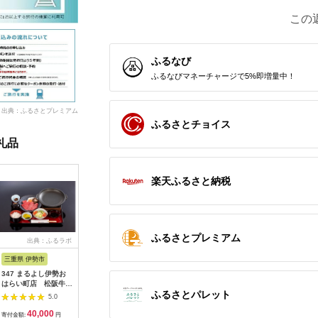
この
ふるなび
ふるなびマネーチャージで5%即増量中！
出典：ふるさとプレミアム
ふるさとチョイス
礼品
楽天ふるさと納税
ふるさとプレミアム
出典：ふるラボ
出典：楽天ふるさと納
出典：auPAYふるさと納
出
税
税
三重県 伊勢市
広島県 安芸高田市
神奈川県 平塚市
茨城県 阿
347 まるよし伊勢お
【ふるさと納税】ゴル
ひらつか☆スターライ
20-05 
はらい町店 松阪牛焼
フ 八千代カントリー
トマーレ （ふるさと
カリ備食
ふるさとパレット
肉御膳(150g) ペアお
クラブ 利用券 10,000
納税返礼ポイント）
(100g×
5.0
5.0
5.0
食事券
円分（1,000円×10
15000pt付与 商品券
存・非常
40,000
36,500
50,000
1
枚） 広島 安芸高田市
ポイント 関東 日帰り
備蓄用 緊
寄付金額:
円
寄付金額:
円
寄付金額:
円
寄付金額: