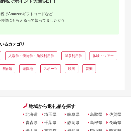
納税でポイント大量GET！
税でAmazonギフトコードなど
がお得にもらえるって知ってましたか？
いるカテゴリ
入場券・優待券・施設利用券
温泉利用券
体験・ツアー
・博物館
遊園地
スポーツ
映画
音楽
地域から返礼品を探す
北海道
埼玉県
岐阜県
鳥取県
佐賀県
青森県
千葉県
静岡県
島根県
長崎県
岩手県
東京都
愛知県
岡山県
熊本県