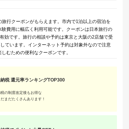
 食料 長期保
ドリンク付券_ ホテル
ー キャンプ
ビュッフェ 食事券 グ
】
ルメ 高級 人気 おすす
め【1641917】
分の旅行クーポンがもらえます。市内で1泊以上の宿泊を
体験費用に幅広く利用可能です。クーポンは日本旅行の
間有効です。旅行の相談や予約は東京と大阪の2店舗で受
応しています。インターネット予約は対象外なので注意
楽しむための便利なクーポンです。
収いくら
る？おす
納税 還元率ランキングTOP300
納税の制度改定後もお得な
まだまだたくさんあります！