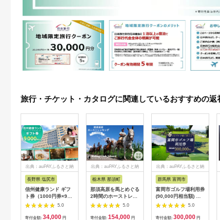
旅行・チケット・カタログに関連しているおすすめの返
出典：auPAYふるさと納
出典：auPAYふるさと納
出典：auPAYふるさと納
税
税
税
長野県 塩尻市
栃木県 那須町
群馬県 富岡市
信州健康ランド ギフ
那須高原を馬とめぐる
富岡市ゴルフ場利用券
ト券（1000円券×9
2時間のホーストレッ
(90,000円相当額) ゴ
枚） | 信州健康ランド
キング 外乗ペア利用
ルフ チケット 平日 土
5.0
5.0
5.0
サウナ 大浴場 ボディ
券【平日限定】チケッ
日 祝日 プレー券 関東
34,000
154,000
300,000
ケア リラクゼーショ
ト 利用券 ペア 体験
群馬県 首都圏 F20E-
寄付金額:
円
寄付金額:
円
寄付金額:
円