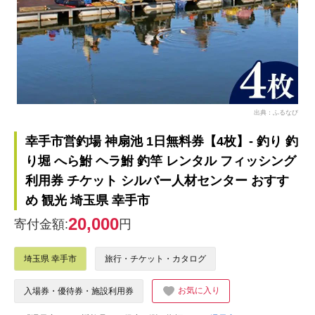
出典：ふるなび
幸手市営釣場 神扇池 1日無料券【4枚】- 釣り 釣
り堀 へら鮒 ヘラ鮒 釣竿 レンタル フィッシング
利用券 チケット シルバー人材センター おすす
め 観光 埼玉県 幸手市
20,000
寄付金額:
円
埼玉県 幸手市
旅行・チケット・カタログ
お気に入り
入場券・優待券・施設利用券