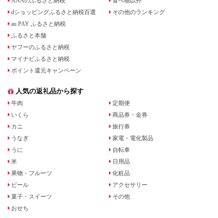
ANAのふるさと納税
食べ物以外
dショッピングふるさと納税百選
その他のランキング
au PAY ふるさと納税
ふるさと本舗
ヤフーのふるさと納税
マイナビふるさと納税
ポイント還元キャンペーン
人気の返礼品から探す
牛肉
定期便
いくら
商品券・金券
カニ
旅行券
うなぎ
家電・電化製品
うに
自転車
米
日用品
果物・フルーツ
化粧品
ビール
アクセサリー
菓子・スイーツ
その他
おせち