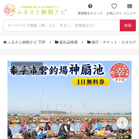
限度額をチェック
お気に入り
メニュー
検索
ふるさと納税ナビ TOP
返礼品検索
旅行・チケット・カタログ
詳細を見る