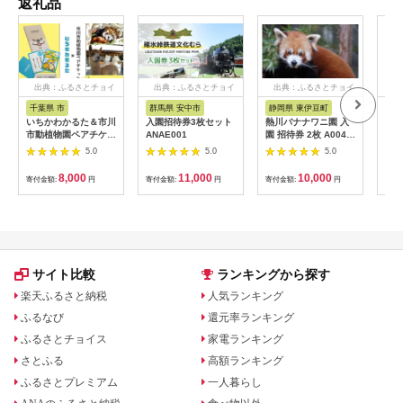
返礼品
出典：ふるさとチョイ
出典：ふるさとチョイ
出典：ふるさとチョイ
ス
ス
ス
千葉県 市
群馬県 安中市
静岡県 東伊豆町
沖
いちかわかるた＆市川
入園招待券3枚セット
熱川バナナワニ園 入
アー
市動植物園ペアチケッ
ANAE001
園 招待券 2枚 A004
施設
ト 【12203-0196】
／ 熱帯 動植物園 チケ
5.0
5.0
5.0
ット 静岡県 東伊豆町
8,000
11,000
10,000
寄付金額:
円
寄付金額:
円
寄付金額:
円
寄付
サイト比較
ランキングから探す
楽天ふるさと納税
人気ランキング
ふるなび
還元率ランキング
ふるさとチョイス
家電ランキング
さとふる
高額ランキング
ふるさとプレミアム
一人暮らし