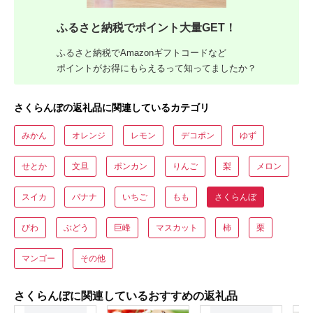
ふるさと納税でポイント大量GET！
ふるさと納税でAmazonギフトコードなど
ポイントがお得にもらえるって知ってましたか？
さくらんぼの返礼品に関連しているカテゴリ
みかん
オレンジ
レモン
デコポン
ゆず
せとか
文旦
ポンカン
りんご
梨
メロン
スイカ
バナナ
いちご
もも
さくらんぼ
びわ
ぶどう
巨峰
マスカット
柿
栗
マンゴー
その他
さくらんぼに関連しているおすすめの返礼品