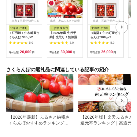
出典：三越伊勢丹ふる
出典：JALふるさと納税
出典：三越伊勢丹ふる
出
さと納税
さと納税
北海道 仁木町
山形県 東根市
北海道 仁木町
北
＜紅秀峰＞仁木町産さ
【2026年産 先行予
＜南陽＞仁木町産さく
7-
くらんぼ 300g×2
約】先取り！無加温ハ
らんぼ 300g×2
らん
ウス栽培 GI 「東根さ
1k
5.0
5.0
5.0
くらんぼ」佐藤錦
樹園
800gバラ詰め JA園芸
26,000
30,000
26,000
寄付金額:
円
寄付金額:
円
寄付金額:
円
寄付
部提供 山形県 東根市
hi001-038
さくらんぼの返礼品に関連している記事の紹介
【2026年最新】ふるさと納税さ
【2026年版】楽天ふるさと
くらんぼおすすめランキング｜
還元率ランキング｜高還元率
寄付額・内容量・品種で選ぶ人
礼品をジャンル別に比較
気返礼品まとめ