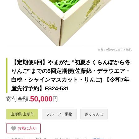
出典：ANAのふるさと納税
【定期便5回】やまがた ”初夏さくらんぼから冬
りんご”までの5回定期便(佐藤錦・デラウエア・
白桃・シャインマスカット・りんご) 【令和7年
産先行予約】FS24-531
50,000
寄付金額:
円
山形県 山形市
フルーツ・果物
さくらんぼ
お気に入り