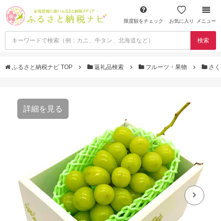
限度額をチェック
お気に入り
メニュー
検索
ふるさと納税ナビ TOP
返礼品検索
フルーツ・果物
さく
詳細を見る