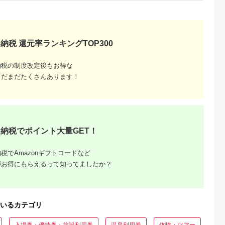
 食料 長期保
ドリンク付券_ ホテル
ー キャンプ
ビュッフェ 食事券 グ
】
ルメ 高級 人気 おすす
め【1641917】
納税 還元率ランキングTOP300
納税の制度改定後もお得な
まだまだたくさんあります！
収いくら
る？おす
納税でポイント大量GET！
税でAmazonギフトコードなど
がお得にもらえるって知ってましたか？
いるカテゴリ
入場券・優待券・施設利用券
温泉利用券
体験・ツアー