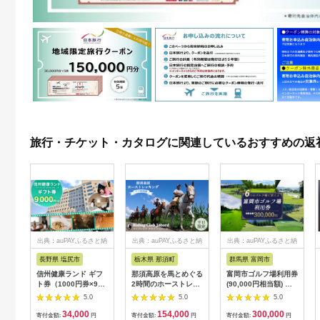
旅行・チケット・カタログに関連しているおすすめの返
出典：auPAYふるさと納
出典：auPAYふるさと納
出典：auPAYふるさと納
税
税
税
長野県 塩尻市
栃木県 那須町
群馬県 富岡市
信州健康ランド ギフ
那須高原を馬とめぐる
富岡市ゴルフ場利用券
ト券（1000円券×9
2時間のホーストレッ
(90,000円相当額) ゴ
枚） | 信州健康ランド
キング 外乗ペア利用
ルフ チケット 平日 土
5.0
5.0
5.0
サウナ 大浴場 ボディ
券【平日限定】チケッ
日 祝日 プレー券 関東
34,000
154,000
300,000
ケア リラクゼーショ
ト 利用券 ペア 体験
群馬県 首都圏 F20E-
寄付金額:
円
寄付金額:
円
寄付金額:
円