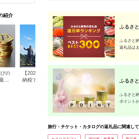
ドライブ レジャー 観
食品 食糧
光 イベント お出かけ
存 レジャ
七夕まつり スマホ に
登山 便利
の紹介
ポイント付与 湘南 神
奈川県 平塚市
ふるさと
ふるさと
返礼品は
なびの
【2026年最新版】ふるさと
ふるさと納税、年
最大
納税でディズニー返礼品は
で30万円寄付でき
ふるさと
もらえる？ホテル・チケッ
すめ返礼品も紹介
ト・公式グッズを徹底解説
ふるさと納
ポイント
旅行・チケット・カタログの返礼品に関連して
カタログギフト
宿泊券・食事券
商品券