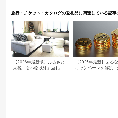
ン 施設 宿泊 家族連れ
乗馬 初心者歓迎〔P-
350
長野県 塩尻市
100〕
旅行・チケット・カタログの返礼品に関連している記事
【2026年最新版】ふるさと
【2026年最新】ふる
納税「食べ物以外」返礼品
キャンペーンを解説！
の還元率ランキング！
50%還元も