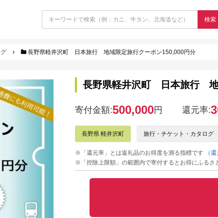
検索
ログ
長野県軽井沢町 日本旅行 地域限定旅行クーポン150,000円分
長野県軽井沢町 日本旅行 地域
500,000
3
寄付金額:
円
還元率:
長野県 軽井沢町
旅行・チケット・カタログ
※「還元率」とは返礼品のお得度を測る指標です
（還
※「控除上限額」の範囲内で寄付するとお得にふるさ