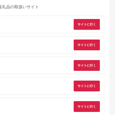
返礼品の取扱いサイト
サイトに行く
サイトに行く
サイトに行く
サイトに行く
典：ふるなび
出典：楽天ふるさと納
出典：auPAYふるさと納
出典：auPAYふるさと
税
税
見町
東京都千代田区
兵庫県 川西市
鹿児島県 屋久島町
茨城県産コシヒ
【ふるさと納税】ホテ
No.422 入浴回数券1
屋久島プライベート
ライスセット
ルニューオータニ(東
冊（6枚つづり） ／
カスタマイズツアー
８袋）【5年保
京)ビューアンドダイ
SPAキセラ川西 温泉
サイトに行く
5.0
5.0
5.0
5.0
食】【備蓄
ニング ザスカイ 平日
スパ サウナ リラック
2,000
65,000
19,000
173,000
急時 備え 米
ディナービュッフェ 1
ス 癒し 兵庫県
円
寄付金額:
円
寄付金額:
円
寄付金額:
円