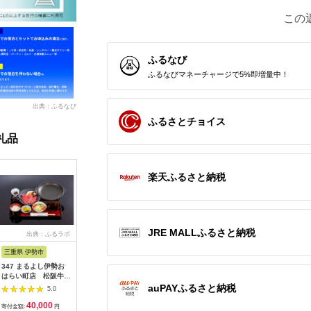
この
ふるなび
ふるなびマネーチャージで5%即増量中！
出典：ふるなび
ふるさとチョイス
礼品
楽天ふるさと納税
JRE MALLふるさと納税
出典：ふるラボ
出典：楽天ふるさと納
出典：auPAYふるさと納
出
税
税
三重県 伊勢市
広島県 安芸高田市
神奈川県 平塚市
茨城県 阿
347 まるよし伊勢お
【ふるさと納税】ゴル
ひらつか☆スターライ
20-05 
はらい町店 松阪牛焼
フ 八千代カントリー
トマーレ （ふるさと
カリ備食
肉御膳(150g) ペアお
クラブ 利用券 10,000
納税返礼ポイント）
(100g×
auPAYふるさと納税
5.0
5.0
5.0
食事券
円分（1,000円×10
15000pt付与 商品券
存・非常
40,000
36,500
50,000
1
枚） 広島 安芸高田市
ポイント 関東 日帰り
備蓄用 緊
寄付金額:
円
寄付金額:
円
寄付金額:
円
寄付金額: