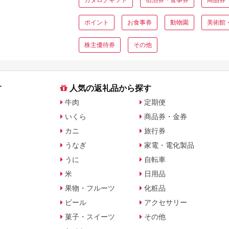
ポイント
お食事券
動物園
美術館
株主優待券
その他
す
人気の返礼品から探す
牛肉
定期便
いくら
商品券・金券
カニ
旅行券
うなぎ
家電・電化製品
うに
自転車
米
日用品
果物・フルーツ
化粧品
ビール
アクセサリー
菓子・スイーツ
その他