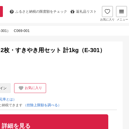
ふるさと納税の
限度額をチェック
返礼品リスト
お気に入り
メニュー
1） C069-001
枚・すきやき用セット 計1kg（E-301）
お気に入り
イン
元率とは）
と納税できます
（控除上限額を調べる）
詳細を見る