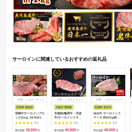
サーロインに関連しているおすすめの返礼品
出典：ふるさとチョイ
出典：ふるさとチョイ
出典：ふるさとチョイ
ス
ス
ス
宮崎県 都城市
大阪府 豊能町
宮城県 登米市
宮崎牛サーロインブロ
京都肉(亀岡牛・丹波
仙台牛 サーロインス
ック(1kg)_38-N401_(
牛)サーロインステー
テーキ 約600g(約
都城市 ) 牛肉 宮崎県
キ3枚(約600g)
300g×2枚) 牛肉 肉 お
5.0
5.0
5.0
産 宮崎牛 サーロイン
【1097659】
肉 登米産 味付き 厚切
38,000
40,000
48,000
ステーキ 焼肉 BBQ 4
り 冷凍【株式会社佐
寄付金額:
円
寄付金額:
円
寄付金額:
円