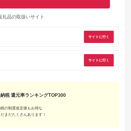
返礼品の取扱いサイト
サイトに行く
サイトに行く
納税 還元率ランキングTOP300
るさとチョイ
出典：ふるさとチョイ
出典：楽天ふるさと納
出典：ふるさとチョ
ス
ス
税
城市
山形県 西川町
三重県 明和町
宮城県 村
納税の制度改定後もお得な
ーロインステ
FYN9-784 山形県産
【ふるさと納税】 松
＜A5仙台牛＞総重量
まだまだたくさんあります！
2_18-
山形牛 A4等級以上 サ
阪牛 サーロイン ステ
1.04kg サーロインス
都城市) 都城産
ーロインステーキ 1枚
ーキ 600g 肉 牛 牛肉
テーキ270g×2・霜降
5.0
5.0
5.0
5.0
ーロインス
（200g） 黒毛和牛 肉
和牛 ブランド牛 高級
り肩ロース500g×1 
8,000
11,000
40,000
40,000
0g×2枚 塩
国産 ブランド牛 赤身
国産 霜降り 冷凍 ふる
ット【1401383】
円
寄付金額:
円
寄付金額:
円
寄付金額:
円