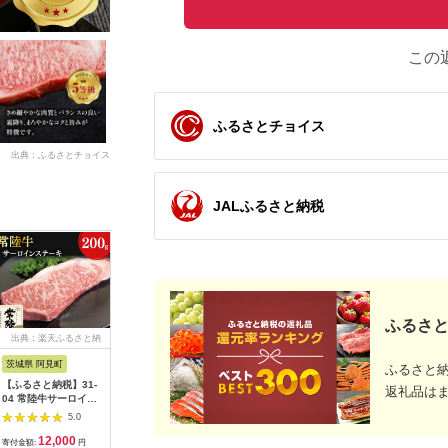
この
ふるさとチョイス
出典：ふるさとチョイス
JALふるさと納税
ふるさと
出典：楽天ふるさと納
出典：ふるさとチョイ
出典：ふるさとチョイ
出典：ふ
税
ス
ス
茨城県 阿見町
佐賀県 唐津市
岐阜県 大垣市
宮崎県 都
ふるさと
【ふるさと納税】31-
佐賀牛 A5等級 希少部
【秋の大感謝祭開催
宮崎牛サ
返礼品は
04 常陸牛サーロイン
位ランプ500g イチボ
中！飛騨牛が抽選で当
ーキ200g×
ステーキ 200g×1【常
250g サーロイン
たる】A5飛騨牛
2501_(
5.0
5.0
5.0
陸牛 サーロイン バー
400gのステーキセッ
『厚切り！』サーロイ
宮崎牛 サ
12,000
50,000
74,000
1
ベキュー ステーキ カ
ト(合計1.15kg) 和牛
ンステーキ 300ｇ前
テーキ 20
寄付金額:
円
寄付金額:
円
寄付金額:
円
寄付金額: