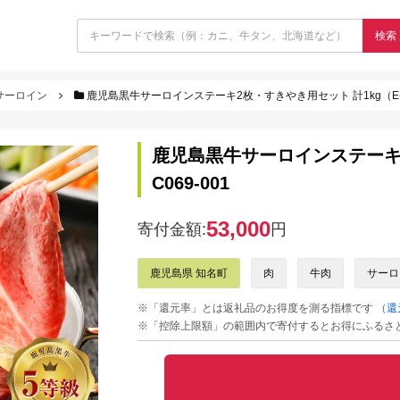
検索
サーロイン
鹿児島黒牛サーロインステーキ2枚・すきやき用セット 計1kg（E-30
鹿児島黒牛サーロインステーキ2
C069-001
53,000
寄付金額:
円
鹿児島県 知名町
肉
牛肉
サーロ
※「還元率」とは返礼品のお得度を測る指標です
（還
※「控除上限額」の範囲内で寄付するとお得にふるさ