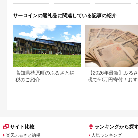
等級以上 サシ ブロッ
利】tm242
ク 1㎏ 自分好みのス
テーキに！
サーロインの返礼品に関連している記事の紹介
高知県梼原町のふるさと納
【2026年最新】ふる
税のご紹介
税で50万円寄付！お
の返礼品まとめ
サイト比較
ランキングから探
楽天ふるさと納税
人気ランキング