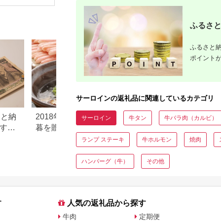
ット 阿見町 茨城県】
牛肉 ご褒美に ギフト
後×4枚
コショー
用 家族「2024年 令和
ース付き
6年」
ふるさと
ふるさと納
ポイント
サーロインの返礼品に関連しているカテゴリ
さと納
2018年ふるさと納税でお歳
人気！ふるさと納税
サーロイン
牛タン
牛バラ肉（カルビ）
すすめ
暮を贈ろう！人気のお歳暮
のお得ランキング
ギフト返礼品
ランプ ステーキ
牛ホルモン
焼肉
ハンバーグ（牛）
その他
す
人気の返礼品から探す
牛肉
定期便