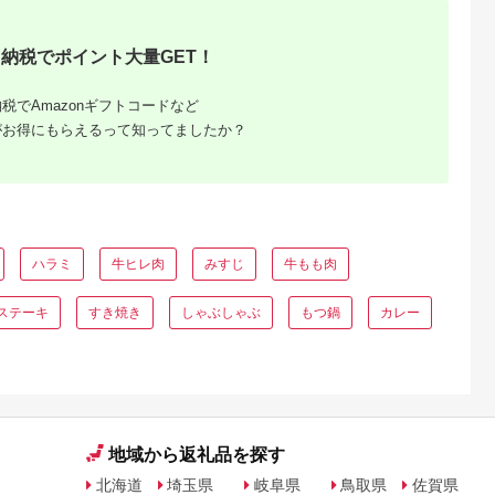
・ステーキソ
贅沢
さと 人気 焼肉 4枚 F2
納税でポイント大量GET！
税でAmazonギフトコードなど
がお得にもらえるって知ってましたか？
 佐賀牛
ハラミ
牛ヒレ肉
みすじ
牛もも肉
！
ステーキ
すき焼き
しゃぶしゃぶ
もつ鍋
カレー
地域から返礼品を探す
北海道
埼玉県
岐阜県
鳥取県
佐賀県