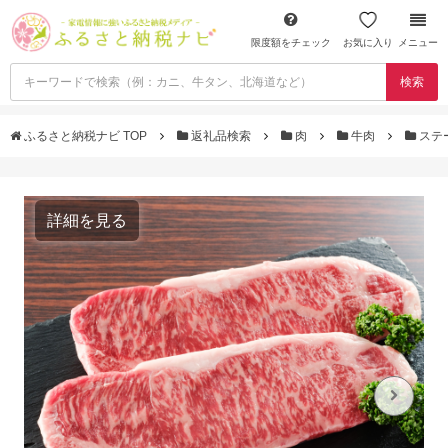
限度額をチェック
お気に入り
メニュー
検索
ふるさと納税ナビ TOP
返礼品検索
肉
牛肉
ステ
詳細を見る