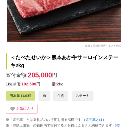
出典：三越伊勢丹ふるさと納税
＜たべたせいか＞熊本あか牛サーロインステー
キ2kg
205,000
寄付金額:
円
1kg単価:
102,500
円
量:
2
kg
熊本県 益城町
肉
牛肉
ステーキ
お気に入り
※「還元率」とは返礼品のお得度を測る指標です
（還元率とは）
※「控除上限額」の範囲内で寄付するとお得にふるさと納税できます
（控