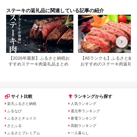
赤身 2枚 モモ モモ肉
J10
ステーキの返礼品に関連している記事の紹介
【2026年最新】ふるさと納税お
【A5ランクも】ふるさと納
すすめステーキ肉返礼品まとめ
おすすめのステーキ肉返礼品
とめ
サイト比較
ランキングから探す
楽天ふるさと納税
人気ランキング
ふるなび
還元率ランキング
ふるさとチョイス
家電ランキング
さとふる
高額ランキング
ふるさとプレミアム
一人暮らし