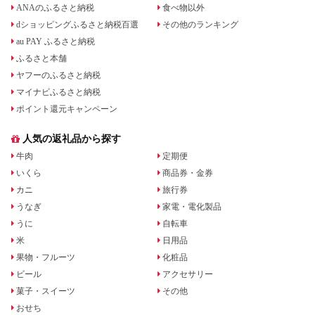
ANAのふるさと納税
食べ物以外
dショッピングふるさと納税百選
その他のランキング
au PAY ふるさと納税
ふるさと本舗
ヤフーのふるさと納税
マイナビふるさと納税
ポイント還元キャンペーン
人気の返礼品から探す
牛肉
定期便
いくら
商品券・金券
カニ
旅行券
うなぎ
家電・電化製品
うに
自転車
米
日用品
果物・フルーツ
化粧品
ビール
アクセサリー
菓子・スイーツ
その他
おせち