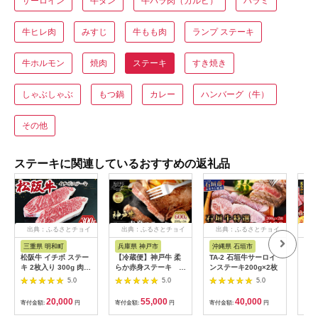
サーロイン
牛タン
牛バラ肉（カルビ）
ハラミ
牛ヒレ肉
みすじ
牛もも肉
ランプ ステーキ
牛ホルモン
焼肉
ステーキ
すき焼き
しゃぶしゃぶ
もつ鍋
カレー
ハンバーグ（牛）
その他
ステーキに関連しているおすすめの返礼品
出典：ふるさとチョイ
出典：ふるさとチョイ
出典：ふるさとチョイ
出
ス
ス
ス
三重県 明和町
兵庫県 神戸市
沖縄県 石垣市
鹿
松阪牛 イチボ ステー
【冷蔵便】神戸牛 柔
TA-2 石垣牛サーロイ
【 
キ 2枚入り 300g 肉
らか赤身ステーキ
ンステーキ200g×2枚
】【
牛 牛肉 和牛 ブランド
200g×3枚
児島
5.0
5.0
5.0
牛 高級 国産 霜降り
便 K
冷凍 ふるさと 人気 ス
20,000
55,000
40,000
寄付金額:
円
寄付金額:
円
寄付金額:
円
寄付
テーキ 焼肉 濃厚 希少
やわらか やわらかい