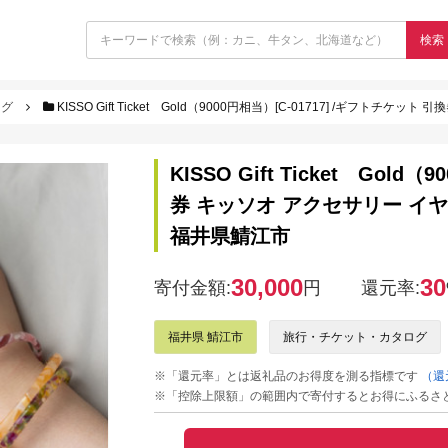
検索
ログ
KISSO Gift Ticket Gold（9000円相当）[C-01717] /ギフトチケッ
KISSO Gift Ticket Gol
券 キッソオ アクセサリー イ
福井県鯖江市
30,000
30
寄付金額:
円
還元率:
福井県 鯖江市
旅行・チケット・カタログ
※「還元率」とは返礼品のお得度を測る指標です
（還
※「控除上限額」の範囲内で寄付するとお得にふるさ