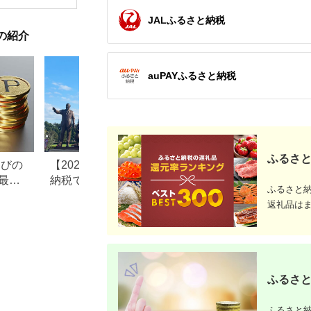
【1044937】
和風おかず おつまみ
お土産 父の日 贈答品
JALふるさと納税
揚げ物 母の日 ギフト
の紹介
お歳暮 食品 敬老の日
おかず 有名地元店 こ
だわり 大磯グルメ 】
auPAYふるさと納税
ふるさと
なびの
【2026年最新版】ふるさと
ふるさと納税、年
最大
納税でディズニー返礼品は
で30万円寄付でき
ふるさと
もらえる？ホテル・チケッ
すめ返礼品も紹介
返礼品は
ト・公式グッズを徹底解説
ふるさと
ふるさと納