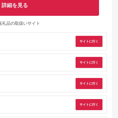
詳細を見る
返礼品の取扱いサイト
サイトに行く
サイトに行く
サイトに行く
Lふるさと納税
出典：ふるラボ
出典：auPAYふるさと納
出典：auPAYふるさと
税
垣市
北海道 富良野市
長野県 塩尻市
栃木県 那須町
自然を満喫！
北海道富良野市 日本
信州健康ランド ギフ
那須高原を馬とめぐ
サイトに行く
日アクティビ
旅行 地域限定旅行ク
ト券（1000円券×9
2時間のホーストレッ
券 1名様分)
ーポン90,000円分
枚） | 信州健康ランド
キング 外乗ペア利用
5.0
5.0
5.0
5.0
サウナ 大浴場 ボディ
券【平日限定】チケ
0,000
300,000
34,000
154,000
ケア リラクゼーショ
ト 利用券 ペア 体験
円
寄付金額:
円
寄付金額:
円
寄付金額:
円