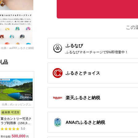
この
ふるなび
出典：auPAYふるさと納税
ふるなびマネーチャージで5%即増量中！
礼品
ふるさとチョイス
楽天ふるさと納税
出典：dショッピングふ
出典：auPAYふるさと納
出典：ふるさとプレミ
出典：JA
るさと納税
税
アム
岐阜県 可児市
静岡県 伊東市
神奈川県 大磯町
沖縄県 石
富士カントリー可児ク
伊東園ホテル・伊東園
159-2009-06 大磯迎
石垣島の
ANAのふるさと納税
ラブ利用券（150,000
ホテル別館・伊東園ホ
賓舘 お食事券
石垣島1
円分）【0018-007】
テル松川館 ご宿泊券
F（50,000円分）【
ティ (利用
5.0
5.0
5.0
1泊2日2食付き(1名様
神奈川県 大磯町 お惣
NS-2
500,000
30,000
169,000
5
分:GAタイプ)
菜 手作り 大磯名産品
寄付金額:
円
寄付金額:
円
寄付金額:
円
寄付金額: