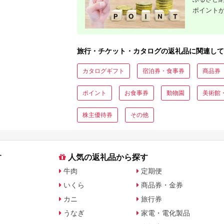
ポイント
旅行・チケット・カタログの返礼品に関連して
カタログギフト
宿泊券・食事券
商品券
ポイント
お食事券
動物園
美術館
株主優待券
その他
す
人気の返礼品から探す
牛肉
定期便
いくら
商品券・金券
カニ
旅行券
うなぎ
家電・電化製品