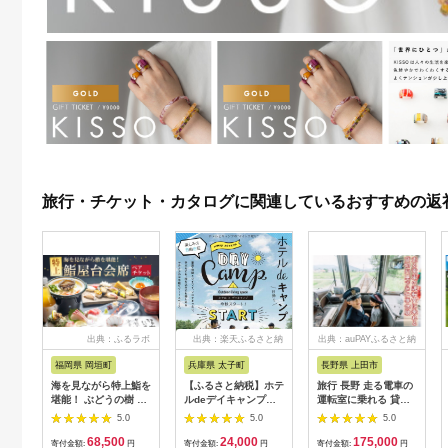
旅行・チケット・カタログに関連しているおすすめの返
出典：ふるラボ
出典：楽天ふるさと納
出典：auPAYふるさと納
税
税
福岡県 岡垣町
兵庫県 太子町
長野県 上田市
海を見ながら特上鮨を
【ふるさと納税】ホテ
旅行 長野 走る電車の
堪能！ ぶどうの樹 鮨
ルdeデイキャンプ体
運転室に乗れる 貸切
屋台ペア お食事券 海
験チケット
列車でお仕事体験 体
5.0
5.0
5.0
鮮 海 屋台 食事 ペア
【1364991】
験 チケット 電車 鉄道
68,500
24,000
175,000
福岡県 岡垣町
列車 サービス 子供 子
寄付金額:
円
寄付金額:
円
寄付金額:
円