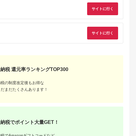
ン 施設 宿泊 家族連れ
乗馬 初心者歓迎〔P-
長野県 塩尻市
100〕
サイトに行く
サイトに行く
納税 還元率ランキングTOP300
収いくら
る？おす
納税の制度改定後もお得な
まだまだたくさんあります！
納税でポイント大量GET！
税でAmazonギフトコードなど