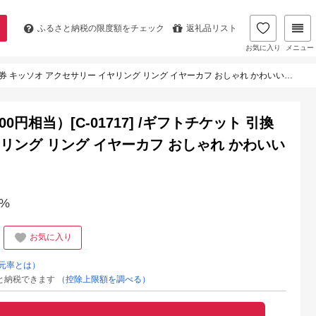
ふるさと納税の
限度額をチェック
返礼品リスト
お気に入り
メニュー
ト 引換券 キッソオ アクセサリー イヤリング リング イヤーカフ おしゃれ かわいい 福井県鯖江市
d（9000円相当）[C-01717] /ギフトチケット 引換
ヤリング リング イヤーカフ おしゃれ かわいい
%
お気に入り
元率とは）
と納税できます
（控除上限額を調べる）