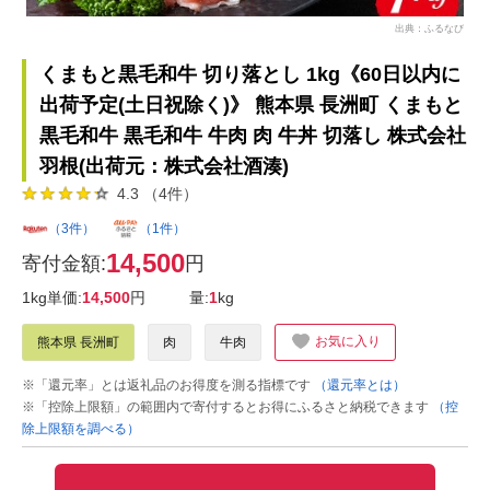
出典：ふるなび
くまもと黒毛和牛 切り落とし 1kg《60日以内に
出荷予定(土日祝除く)》 熊本県 長洲町 くまもと
黒毛和牛 黒毛和牛 牛肉 肉 牛丼 切落し 株式会社
羽根(出荷元：株式会社酒湊)
4.3 （4件）
（3件）
（1件）
14,500
寄付金額:
円
1kg単価:
14,500
円
量:
1
kg
お気に入り
熊本県 長洲町
肉
牛肉
※「還元率」とは返礼品のお得度を測る指標です
（還元率とは）
※「控除上限額」の範囲内で寄付するとお得にふるさと納税できます
（控
除上限額を調べる）