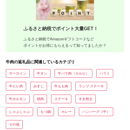
ふるさと納税でポイント大量GET！
ふるさと納税でAmazonギフトコードなど
ポイントがお得にもらえるって知ってましたか？
牛肉の返礼品に関連しているカテゴリ
サーロイン
牛タン
牛バラ肉（カルビ）
ハラミ
牛ヒレ肉
みすじ
牛もも肉
ランプ ステーキ
牛ホルモン
焼肉
ステーキ
すき焼き
しゃぶしゃぶ
もつ鍋
カレー
ハンバーグ（牛）
その他