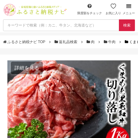
限度額をチェック
お気に入り
メニュー
検索
ふるさと納税ナビ TOP
返礼品検索
肉
牛肉
くま
詳細を見る