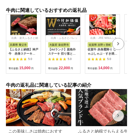
牛肉に関連しているおすすめの返礼品
出典：楽天ふるさと納
出典：ふるさとパレッ
出典：JRE MALLふる
税
ト
さと納税
兵庫県 養父市
大阪府 泉佐野市
佐賀県 吉野ヶ里町
佐
【ふるさと納税】神戸
【A4ランク】規格外
佐賀牛 赤身霜降り し
秘伝
牛 赤身ステーキ
ステーキ 切り落とし
ゃぶしゃぶ・すき焼き
り)
(200g/300g/400g/55
800g【スピード発送
用 600g 吉野ヶ里町
テー
5.0
5.0
5.0
0g/1200g)_ 神戸牛 神
黒毛和牛 リブロース
[FDB064]
戸ビーフ 黒毛和牛 ス
サーロイン 訳あり サ
15,000
22,000
14,000
寄付金額:
円
寄付金額:
円
寄付金額:
円
寄付
テーキ 赤身肉 牛肉 和
イズ不揃い すてーき
牛 ブランド牛 高級肉
氷温熟成×極味付け】
国産牛 ギフト 贈答用
mrz0460
プレゼント 焼肉 グル
牛肉の返礼品に関連している記事の紹介
メ 送料無料 【配送不
可地域：離島】
【G1440980】
この美味しさは焼肉におすす
ふるさと納税でもらえる牛肉