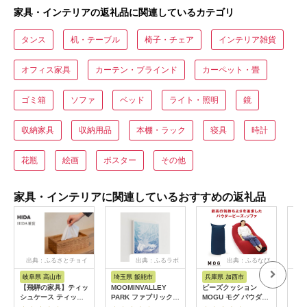
家具・インテリアの返礼品に関連しているカテゴリ
タンス
机・テーブル
椅子・チェア
インテリア雑貨
オフィス家具
カーテン・ブラインド
カーペット・畳
ゴミ箱
ソファ
ベッド
ライト・照明
鏡
収納家具
収納用品
本棚・ラック
寝具
時計
花瓶
絵画
ポスター
その他
家具・インテリアに関連しているおすすめの返礼品
出典：ふるさとチョイ
出典：ふるラボ
出典：ふるなび
ス
岐阜県 高山市
埼玉県 飯能市
兵庫県 加西市
福
【飛騨の家具】ティッ
MOOMINVALLEY
ビーズクッション
ビー
シュケース ティッシ
PARK ファブリックパ
MOGU モグ パウダー
Yog
ュ（杉）AC971| 木製
ネルSサイズ（夜の
マックス カバー 付 日
ギボ