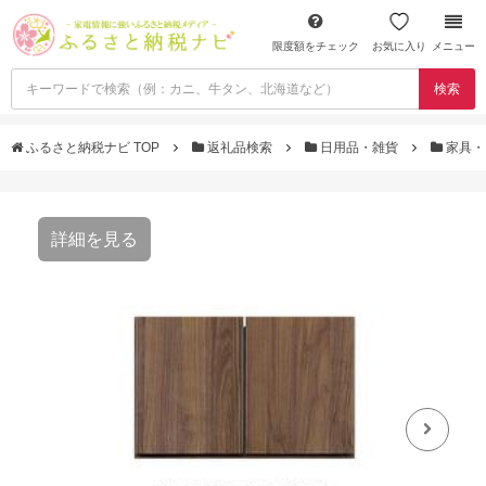
限度額をチェック
お気に入り
メニュー
検索
ふるさと納税ナビ TOP
返礼品検索
日用品・雑貨
家具・
詳細を見る