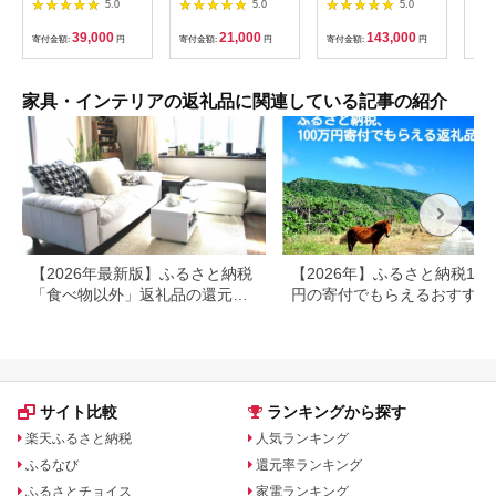
5.0
5.0
5.0
木 木目 天然木 ウッド
森）[52211013]
本製 クッション 特大
ライ
杉 スギ シンプル ティ
ビーズソファ ひとり
[M3
39,000
21,000
143,000
寄付金額:
円
寄付金額:
円
寄付金額:
円
寄付
ッシュ ボックス リビ
ソファ 一人用 ソファ
ング ダイニング 飛騨
ー ごろ寝 1人掛けソ
家具 飛騨産業 CG042
ファ インテリア 日用
品 雑貨 パウダーMAX
家具・インテリアの返礼品に関連している記事の紹介
mogu 兵庫県 兵庫 ネ
イビー
【2026年最新版】ふるさと納税
【2026年】ふるさと納税100
「食べ物以外」返礼品の還元率
円の寄付でもらえるおすすめ
ランキング！
礼品！
サイト比較
ランキングから探す
楽天ふるさと納税
人気ランキング
ふるなび
還元率ランキング
ふるさとチョイス
家電ランキング