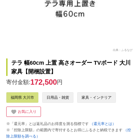
出典：ふるなび
テラ 幅60cm 上置 高さオーダー TVボード 大川
家具【開梱設置】
172,500
寄付金額:
円
福岡県 大川市
日用品・雑貨
家具・インテリア
お気に入り
※「還元率」とは返礼品のお得度を測る指標です
（還元率とは）
※「控除上限額」の範囲内で寄付するとお得にふるさと納税できます
（控
除上限額を調べる）