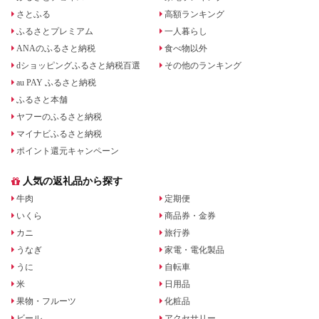
さとふる
高額ランキング
ふるさとプレミアム
一人暮らし
ANAのふるさと納税
食べ物以外
dショッピングふるさと納税百選
その他のランキング
au PAY ふるさと納税
ふるさと本舗
ヤフーのふるさと納税
マイナビふるさと納税
ポイント還元キャンペーン
人気の返礼品から探す
牛肉
定期便
いくら
商品券・金券
カニ
旅行券
うなぎ
家電・電化製品
うに
自転車
米
日用品
果物・フルーツ
化粧品
ビール
アクセサリー