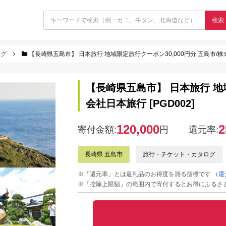
検索
ログ
【長崎県五島市】 日本旅行 地域限定旅行クーポン30,000円分 五島市/株式会
【長崎県五島市】 日本旅行 地域
会社日本旅行 [PGD002]
120,000
2
寄付金額:
円
還元率:
長崎県 五島市
旅行・チケット・カタログ
※「還元率」とは返礼品のお得度を測る指標です
（還
※「控除上限額」の範囲内で寄付するとお得にふるさ