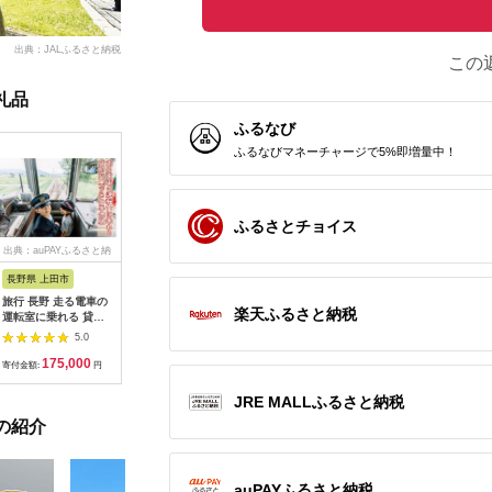
出典：JALふるさと納税
この
礼品
ふるなび
ふるなびマネーチャージで5%即増量中！
ふるさとチョイス
出典：auPAYふるさと納
出典：dショッピングふ
出典：auPAYふるさと納
出典：ふ
税
るさと納税
税
長野県 上田市
岐阜県 可児市
静岡県 伊東市
神奈川県 
旅行 長野 走る電車の
富士カントリー可児ク
伊東園ホテル・伊東園
159-200
楽天ふるさと納税
運転室に乗れる 貸切
ラブ利用券（150,000
ホテル別館・伊東園ホ
賓舘 お
列車でお仕事体験 体
円分）【0018-007】
テル松川館 ご宿泊券
F（50,0
5.0
5.0
5.0
験 チケット 電車 鉄道
1泊2日2食付き(1名様
神奈川県 
175,000
500,000
30,000
1
列車 サービス 子供 子
分:GAタイプ)
菜 手作り
寄付金額:
円
寄付金額:
円
寄付金額:
円
寄付金額:
ども こども 家族 長野
【1044937】
和風おかず
県
お土産 父
JRE MALLふるさと納税
揚げ物 母
の紹介
お歳暮 食
おかず 有
だわり 大
auPAYふるさと納税