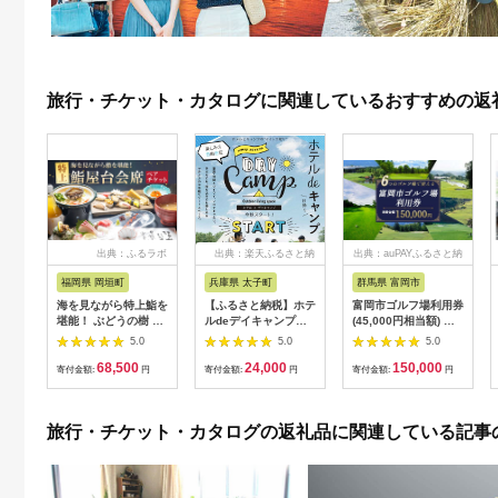
旅行・チケット・カタログに関連しているおすすめの返
出典：ふるラボ
出典：楽天ふるさと納
出典：auPAYふるさと納
税
税
福岡県 岡垣町
兵庫県 太子町
群馬県 富岡市
海を見ながら特上鮨を
【ふるさと納税】ホテ
富岡市ゴルフ場利用券
堪能！ ぶどうの樹 鮨
ルdeデイキャンプ体
(45,000円相当額) ゴ
屋台ペア お食事券 海
験チケット
ルフ チケット 平日 土
5.0
5.0
5.0
鮮 海 屋台 食事 ペア
【1364991】
日 祝日 プレー券 関東
68,500
24,000
150,000
福岡県 岡垣町
群馬県 首都圏 F20E-
寄付金額:
円
寄付金額:
円
寄付金額:
円
382
旅行・チケット・カタログの返礼品に関連している記事