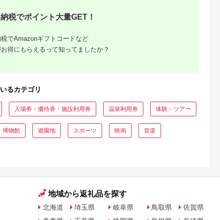
納税でポイント大量GET！
税でAmazonギフトコードなど
がお得にもらえるって知ってましたか？
いるカテゴリ
入場券・優待券・施設利用券
温泉利用券
体験・ツアー
・博物館
遊園地
スポーツ
映画
音楽
地域から返礼品を探す
北海道
埼玉県
岐阜県
鳥取県
佐賀県