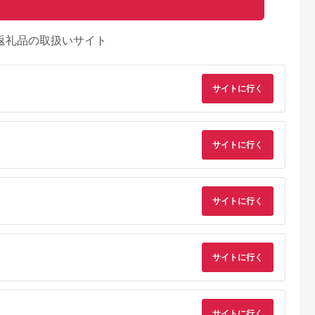
返礼品の取扱いサイト
サイトに行く
サイトに行く
るさとプレミ
出典：JALふるさと納税
出典：ふるラボ
出典：auPAYふるさと
アム
大磯町
沖縄県 石垣市
北海道 富良野市
長野県 塩尻市
9-06 大磯迎
石垣島の自然を満喫！
北海道富良野市 日本
信州健康ランド ギフ
サイトに行く
食事券
石垣島1日アクティビ
旅行 地域限定旅行ク
ト券（1000円券×9
00円分）【
ティ (利用券 1名様分)
ーポン90,000円分
枚） | 信州健康ラン
5.0
5.0
5.0
5.0
大磯町 お惣
NS-2
サウナ 大浴場 ボディ
69,000
50,000
300,000
34,000
 大磯名産品
ケア リラクゼーショ
円
寄付金額:
円
寄付金額:
円
寄付金額:
円
 おつまみ
ン 施設 宿泊 家族連
の日 贈答品
長野県 塩尻市
サイトに行く
の日 ギフト
品 敬老の日
名地元店 こ
磯グルメ 】
サイトに行く