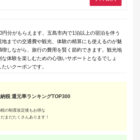
00円分がもらえます。五島市内で1泊以上の宿泊を伴う
収いくら
現地までの交通費や観光、体験の精算にも使えるのが魅
る？おす
満喫しながら、旅行の費用を賢く節約できます。観光地
別な体験を楽しむための心強いサポートとなるでしょ
したいクーポンです。
納税 還元率ランキングTOP300
納税の制度改定後もお得な
まだまだたくさんあります！