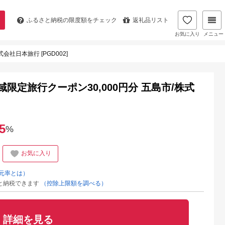
ふるさと納税の
限度額をチェック
返礼品リスト
お気に入り
メニュー
社日本旅行 [PGD002]
限定旅行クーポン30,000円分 五島市/株式
5
%
お気に入り
元率とは）
と納税できます
（控除上限額を調べる）
詳細を見る