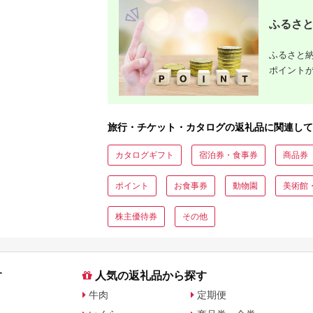
ふるさと
ふるさと納
ポイント
旅行・チケット・カタログの返礼品に関連して
カタログギフト
宿泊券・食事券
商品券
ポイント
お食事券
動物園
美術館
株主優待券
その他
す
人気の返礼品から探す
牛肉
定期便