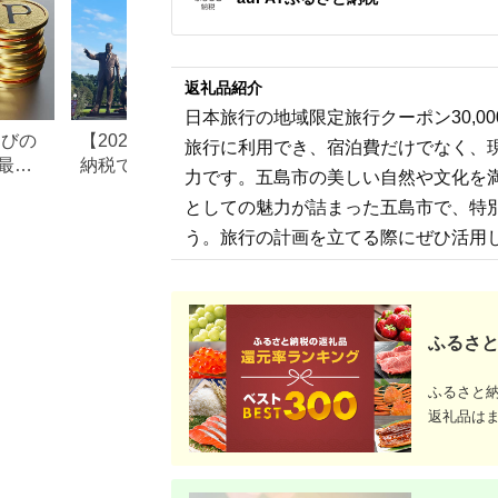
返礼品紹介
日本旅行の地域限定旅行クーポン30,0
なびの
【2026年最新版】ふるさと
ふるさと納税、年
旅行に利用でき、宿泊費だけでなく、
最大
納税でディズニー返礼品は
で30万円寄付でき
力です。五島市の美しい自然や文化を
もらえる？ホテル・チケッ
すめ返礼品も紹介
としての魅力が詰まった五島市で、特
ト・公式グッズを徹底解説
う。旅行の計画を立てる際にぜひ活用
ふるさと
ふるさと
返礼品は