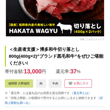
出典：ふるさとチョイス
＜生産者支援＞博多和牛切り落とし
800g(400g×2)”ブランド黒毛和牛”をぜひご堪能
ください!
13,000
37
寄付金額:
円
還元率:
%
お気に入り
福岡県 大野城市
肉
牛肉
※「還元率」とは返礼品のお得度を測る指標です
（還元率とは）
※「控除上限額」の範囲内で寄付するとお得にふるさと納税できます
（控
除上限額を調べる）