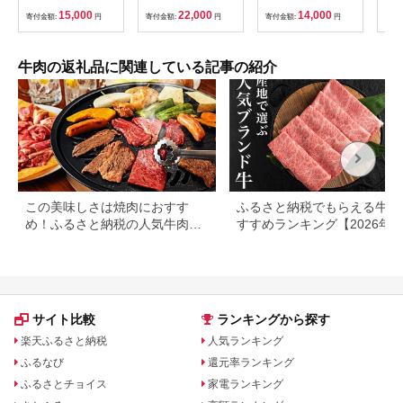
戸ビーフ 黒毛和牛 ス
サーロイン 訳あり サ
15,000
22,000
14,000
寄付金額:
円
寄付金額:
円
寄付金額:
円
寄付
テーキ 赤身肉 牛肉 和
イズ不揃い すてーき
牛 ブランド牛 高級肉
氷温熟成×極味付け】
国産牛 ギフト 贈答用
mrz0460
プレゼント 焼肉 グル
牛肉の返礼品に関連している記事の紹介
メ 送料無料 【配送不
可地域：離島】
【G1440980】
この美味しさは焼肉におすす
ふるさと納税でもらえる牛肉
め！ふるさと納税の人気牛肉還
すすめランキング【2026年
元率ランキング
版】還元率・用途別で徹底比
サイト比較
ランキングから探す
楽天ふるさと納税
人気ランキング
ふるなび
還元率ランキング
ふるさとチョイス
家電ランキング