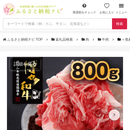
限度額をチェック
お気に入り
メニュー
検索
ふるさと納税ナビ TOP
返礼品検索
肉
牛肉
＜生
詳細を見る