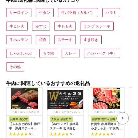
牛肉の返礼品に関連しているカテゴリ
サーロイン
牛タン
牛バラ肉（カルビ）
ハラミ
牛ヒレ肉
みすじ
牛もも肉
ランプ ステーキ
牛ホルモン
焼肉
ステーキ
すき焼き
しゃぶしゃぶ
もつ鍋
カレー
ハンバーグ（牛）
その他
牛肉に関連しているおすすめの返礼品
出典：楽天ふるさと納
出典：ふるさとパレッ
出典：JRE MALLふる
税
ト
さと納税
兵庫県 養父市
大阪府 泉佐野市
佐賀県 吉野ヶ里町
佐
【ふるさと納税】神戸
【A4ランク】規格外
佐賀牛 赤身霜降り し
秘伝
牛 赤身ステーキ
ステーキ 切り落とし
ゃぶしゃぶ・すき焼き
り)
(200g/300g/400g/55
800g【スピード発送
用 600g 吉野ヶ里町
テー
5.0
5.0
5.0
0g/1200g)_ 神戸牛 神
黒毛和牛 リブロース
[FDB064]