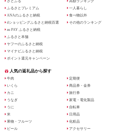
さとふる
高額ランキング
ふるさとプレミアム
一人暮らし
ANAのふるさと納税
食べ物以外
dショッピングふるさと納税百選
その他のランキング
au PAY ふるさと納税
ふるさと本舗
ヤフーのふるさと納税
マイナビふるさと納税
ポイント還元キャンペーン
人気の返礼品から探す
牛肉
定期便
いくら
商品券・金券
カニ
旅行券
うなぎ
家電・電化製品
うに
自転車
米
日用品
果物・フルーツ
化粧品
ビール
アクセサリー