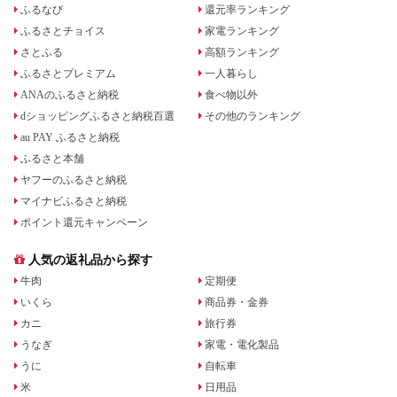
ふるなび
還元率ランキング
ふるさとチョイス
家電ランキング
さとふる
高額ランキング
ふるさとプレミアム
一人暮らし
ANAのふるさと納税
食べ物以外
dショッピングふるさと納税百選
その他のランキング
au PAY ふるさと納税
ふるさと本舗
ヤフーのふるさと納税
マイナビふるさと納税
ポイント還元キャンペーン
人気の返礼品から探す
牛肉
定期便
いくら
商品券・金券
カニ
旅行券
うなぎ
家電・電化製品
うに
自転車
米
日用品