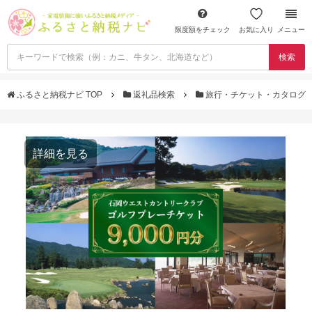
限度額をチェック
お気に入り
メニュー
検索
ふるさと納税ナビ TOP
返礼品検索
旅行・チケット・カタログ
詳細を見る