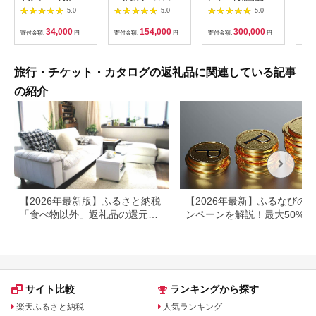
枚） | 信州健康ランド
キング 外乗ペア利用
ルフ チケット 平日 土
肉御
5.0
5.0
5.0
サウナ 大浴場 ボディ
券【平日限定】チケッ
日 祝日 プレー券 関東
食事
ケア リラクゼーショ
ト 利用券 ペア 体験
群馬県 首都圏 F20E-
34,000
154,000
300,000
寄付金額:
円
寄付金額:
円
寄付金額:
円
寄付
ン 施設 宿泊 家族連れ
乗馬 初心者歓迎〔P-
350
長野県 塩尻市
100〕
旅行・チケット・カタログの返礼品に関連している記事
の紹介
【2026年最新版】ふるさと納税
【2026年最新】ふるなびの
「食べ物以外」返礼品の還元率
ンペーンを解説！最大50%還
ランキング！
も
サイト比較
ランキングから探す
楽天ふるさと納税
人気ランキング