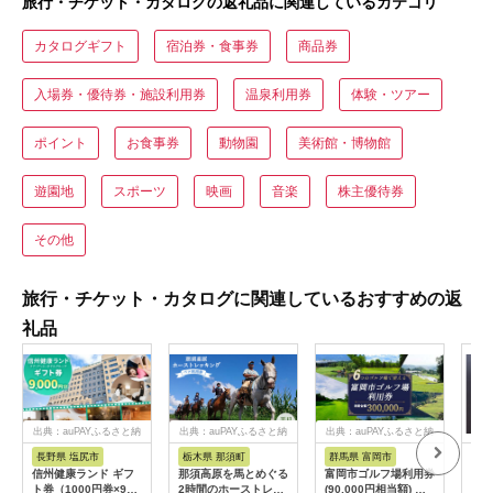
旅行・チケット・カタログの返礼品に関連しているカテゴリ
カタログギフト
宿泊券・食事券
商品券
入場券・優待券・施設利用券
温泉利用券
体験・ツアー
ポイント
お食事券
動物園
美術館・博物館
遊園地
スポーツ
映画
音楽
株主優待券
その他
旅行・チケット・カタログに関連しているおすすめの返
礼品
出典：auPAYふるさと納
出典：auPAYふるさと納
出典：auPAYふるさと納
税
税
税
長野県 塩尻市
栃木県 那須町
群馬県 富岡市
三
信州健康ランド ギフ
那須高原を馬とめぐる
富岡市ゴルフ場利用券
34
ト券（1000円券×9
2時間のホーストレッ
(90,000円相当額) ゴ
はら