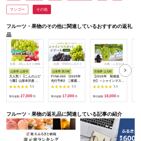
マンゴー
その他
フルーツ・果物のその他に関連しているおすすめの返礼
品
出典：JALふるさと納税
出典：ANAのふるさと
出典：ふるなび
出典
納税
山形県 山形市
山形県 西川町
宮城県 山元町
山
大人気！【こんのぶど
FYN6-060 《2025年
【2026年 秋発送
山形
う園】山形本沢産 高
先行予約》 ご家庭用
分】～シャインマスカ
ンマ
級ぶどう 3種食べくら
山形県産 シャインマ
ット～ 2～3房(約
上 
5.0
5.0
5.0
べD 秀以上 約2kg
スカット ピオーネ 詰
1.1kg)Domaine
行予
【令和8年産先行予
合せ 約1.6kg(2～4房)
MARUTA【配送不可
27,000
17,000
18,000
寄付金額:
円
寄付金額:
円
寄付金額:
円
寄付
約】FU22-336
2025年8月下旬から順
地域：離島】
次発送 葡萄 ブドウ 種
【1048875】
無し 夏果実 秋果実 果
物 くだもの フルーツ
フルーツ・果物の返礼品に関連している記事の紹介
訳あり 家庭用 自宅用
産地直送 山形県 西川
町 月山