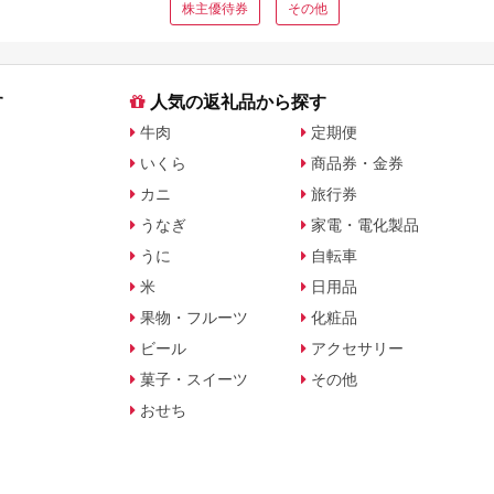
株主優待券
その他
す
人気の返礼品から探す
牛肉
定期便
いくら
商品券・金券
カニ
旅行券
うなぎ
家電・電化製品
うに
自転車
米
日用品
果物・フルーツ
化粧品
ビール
アクセサリー
菓子・スイーツ
その他
おせち