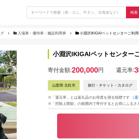
検索
ログ
入場券・優待券・施設利用券
小淵沢IKIGAIペットセンターご利用
小淵沢IKIGAIペットセンターご
200,000
3
寄付金額:
円
還元率:
山梨県 北杜市
旅行・チケット・カタログ
※「還元率」とは返礼品のお得度を測る指標です
（還
※「控除上限額」の範囲内で寄付するとお得にふるさ