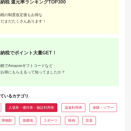
納税 還元率ランキングTOP300
るさとチョイ
出典：ふるなび
出典：楽天ふるさと納
出典：JRE MALLふ
納税の制度改定後もお得な
ス
税
さと納
江市
沖縄県 恩納村
群馬県 渋川市
新潟県 新発田市
まだまだたくさんあります！
高級めがね引
【恩納村】JTBふるさ
【ふるさと納税】渋川
月岡温泉 入浴券 日帰
ルバー（3万
と旅行券（90,000円
市ふるさと感謝券
り 旅館 ゴルフ 3,000
分）有効期間5年 | 予
147,000円分（1000
円分 ( 1,000円 × 3枚 
5.0
5.0
5.0
5.0
約 宿泊 観光 体験 温
円×147枚） 伊香保温
宿泊券 旅行券 感謝券
00,000
300,000
500,000
10,000
泉 ホテル 旅館 チケッ
泉 うどん 宿泊 旅行
チケット 美人の湯 温
円
寄付金額:
円
寄付金額:
円
寄付金額:
円
ト 子供 子連れ カップ
観光 ホテル 旅館 トラ
泉 露天風呂 新潟 温
ル 家族 店頭 電話 沖
ベル 飲食 お土産
宿 旅行 宿泊 旅行チ
納税でポイント大量GET！
縄 沖縄
F4H-0563
ット 宿泊チケット ゴ
ルフ場 体験 リゾート
トラベルチケット 観
税でAmazonギフトコードなど
る 遊ぶ 料理 食事 食
べる 泊まる 金券 ホ
がお得にもらえるって知ってましたか？
ル 老舗 観光 観光地
利用券 国内 新潟県 
陸 新発田 A01
ているカテゴリ
入場券・優待券・施設利用券
温泉利用券
体験・ツアー
・博物館
遊園地
スポーツ
映画
音楽