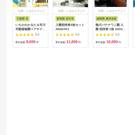
出典：ふるさとチョイ
出典：ふるさとチョイ
出典：ふるさとチョイ
ス
ス
ス
千葉県 市
群馬県 安中市
静岡県 東伊豆町
いちかわかるた＆市川
入園招待券3枚セット
熱川バナナワニ園 入
市動植物園ペアチケッ
ANAE001
園 招待券 2枚 A004
ト 【12203-0196】
／ 熱帯 動植物園 チケ
5.0
5.0
5.0
ット 静岡県 東伊豆町
8,000
11,000
10,000
寄付金額:
円
寄付金額:
円
寄付金額:
円