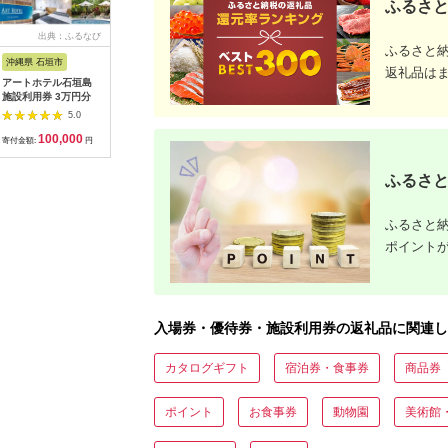
ふるさと
出典：ふるなび
出典：ふるなび
出典：ふるなび
出典：ふ
ふるさと
沖縄県 石垣市
沖縄県 恩納村
神奈川県 横須賀市
福井県 鯖
返礼品は
アートホテル石垣島
【恩納村】JTBふるさ
ソレイユの丘 回数券
鯖江産 
施設利用券 3万円分
と旅行クーポン
400円分×22枚【株式
換券：シ
（3,000円分）有効期
会社日比谷花壇】
円相当）
5.0
5.0
5.0
間3年（Eメール発
[AKBO002]
100,000
10,000
31,000
1
行）｜予約 宿泊 観光
寄付金額:
円
寄付金額:
円
寄付金額:
円
寄付金額:
体験 温泉 ホテル 旅館
チケット 子供 子連れ
ふるさと
カップル 家族 店頭 オ
ンライン ネット 電話
沖縄 沖縄
ふるさと納
ポイント
入場券・優待券・施設利用券の返礼品に関連し
カタログギフト
宿泊券・食事券
商品券
ポイント
お食事券
動物園
美術館