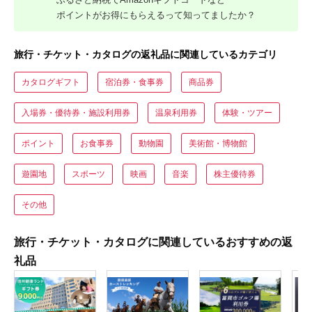
ポイントがお得にもらえるって知ってましたか？
旅行・チケット・カタログの返礼品に関連しているカテゴリ
カタログギフト
宿泊券・食事券
商品券
入場券・優待券・施設利用券
温泉利用券
体験・ツアー
ポイント
お食事券
動物園
美術館・博物館
遊園地
スポーツ
映画
音楽
株主優待券
その他
旅行・チケット・カタログに関連しているおすすめの返
礼品