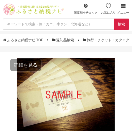
限度額をチェック
お気に入り
メニュー
検索
ふるさと納税ナビ TOP
返礼品検索
旅行・チケット・カタログ
詳細を見る