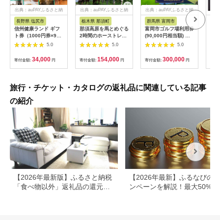
出典：auPAYふるさと納
出典：auPAYふるさと納
出典：auPAYふるさと納
税
税
税
長野県 塩尻市
栃木県 那須町
群馬県 富岡市
三
信州健康ランド ギフ
那須高原を馬とめぐる
富岡市ゴルフ場利用券
34
ト券（1000円券×9
2時間のホーストレッ
(90,000円相当額) ゴ
はら
枚） | 信州健康ランド
キング 外乗ペア利用
ルフ チケット 平日 土
肉御
5.0
5.0
5.0
サウナ 大浴場 ボディ
券【平日限定】チケッ
日 祝日 プレー券 関東
食事
ケア リラクゼーショ
ト 利用券 ペア 体験
群馬県 首都圏 F20E-
34,000
154,000
300,000
寄付金額:
円
寄付金額:
円
寄付金額:
円
寄付
ン 施設 宿泊 家族連れ
乗馬 初心者歓迎〔P-
350
長野県 塩尻市
100〕
旅行・チケット・カタログの返礼品に関連している記事
の紹介
【2026年最新版】ふるさと納税
【2026年最新】ふるなびの
「食べ物以外」返礼品の還元率
ンペーンを解説！最大50%還
ランキング！
も