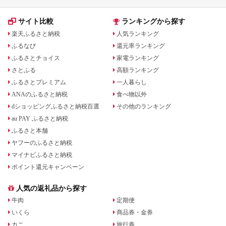
サイト比較
ランキングから探す
楽天ふるさと納税
人気ランキング
ふるなび
還元率ランキング
ふるさとチョイス
家電ランキング
さとふる
高額ランキング
ふるさとプレミアム
一人暮らし
ANAのふるさと納税
食べ物以外
dショッピングふるさと納税百選
その他のランキング
au PAY ふるさと納税
ふるさと本舗
ヤフーのふるさと納税
マイナビふるさと納税
ポイント還元キャンペーン
人気の返礼品から探す
牛肉
定期便
いくら
商品券・金券
カニ
旅行券