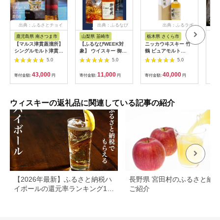
出典：ふるさとチョイ
出典：ふるなび
出典：ふるラボ
ス
鹿児島県 南さつま市
山梨県 韮崎市
栃木県 さくら市
滋
【マルス津貫蒸溜所】
【ふるなびWEEK対
ニッカウヰスキー 竹
ウイ
シングルモルト津貫
象】 ウイスキー 御勅
鶴 ピュアモルト
ン 
Minami-satsuma Art
使(みだい) 700ml×3
700ml 箱付き 逆輸入
キー
5.0
5.0
5.0
Collection
本｜ウィスキー ハイ
品 ｜ 栃木県 さくら市
[AQ
#04（700ml） 数量
ボール
熟成 ニッカ ウィスキ
43,000
11,000
40,000
寄付金額:
円
寄付金額:
円
寄付金額:
円
寄付
限定 本坊酒造 ウイス
ー お酒 酒 国産 洋酒
キー ウィスキー 49%
ウイスキー
49度 アートコレクシ
Japanese whisky プ
ョン 下村貢 鹿児島県
レゼント ギフト 贈り
ウィスキーの返礼品に関連している記事の紹介
南さつま市 お酒 洋酒
物 贈答 熟成ウイスキ
モルト マルス
ー アルコール ブレン
デッドウイスキー ウ
イスキーギフト 蒸溜
所 晩酌 ハイボール ロ
ック お湯割り 水割り
家飲み 箱入り
【2026年最新】ふるさと納税ハ
長野県 宮田村のふるさと納
イボールの還元率ランキング10
ご紹介
選！