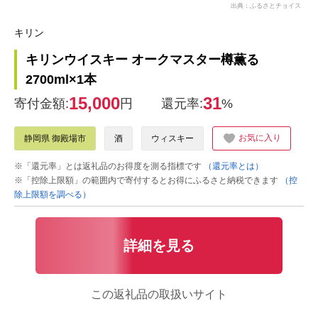
出典：ふるさとチョイス
キリン
キリンウイスキー オークマスター樽薫る
2700ml×1本
15,000
31
寄付金額:
円
還元率:
%
お気に入り
静岡県 御殿場市
酒
ウィスキー
※「還元率」とは返礼品のお得度を測る指標です
（還元率とは）
※「控除上限額」の範囲内で寄付するとお得にふるさと納税できます
（控
除上限額を調べる）
詳細を見る
この返礼品の取扱いサイト