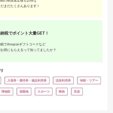
納税の制度改定後もお得な
02
【フィッティング券】
ゴルフクラブのカスタ
まだまだたくさんあります！
マイズ【チケット・ス
ペック要相談・ゴル
フ】
納税でポイント大量GET！
税でAmazonギフトコードなど
がお得にもらえるって知ってましたか？
るさと納
おすす
？
リ
入場券・優待券・施設利用券
温泉利用券
体験・ツアー
・博物館
遊園地
スポーツ
映画
音楽