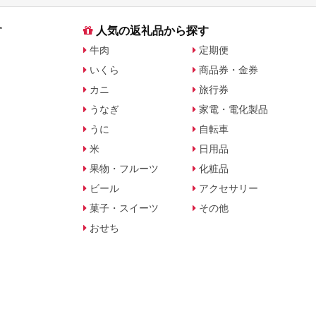
す
人気の返礼品から探す
牛肉
定期便
いくら
商品券・金券
カニ
旅行券
うなぎ
家電・電化製品
うに
自転車
米
日用品
果物・フルーツ
化粧品
ビール
アクセサリー
菓子・スイーツ
その他
おせち