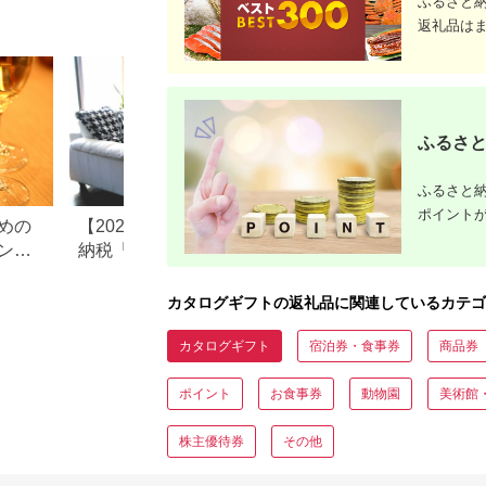
ふるさと
テ）0870
返礼品は
ふるさと
ふるさと納
ポイント
めの
【2026年最新版】ふるさと
フリマアプリのふ
ント
納税「食べ物以外」返礼品
税返礼品の転売は
の還元率ランキング！
め？それとも禁止
カタログギフトの返礼品に関連しているカテゴ
カタログギフト
宿泊券・食事券
商品券
ポイント
お食事券
動物園
美術館
株主優待券
その他