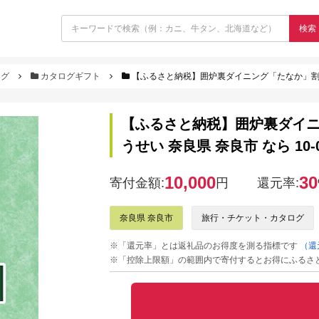
検索
ログ
カタログギフト
【ふるさと納税】囲炉裏ダイニング「たなか」割引券（
【ふるさと納税】囲炉裏ダイニ
うせい 奈良県 奈良市 なら 10-0
10,000
30
寄付金額:
円
還元率:
奈良県 奈良市
旅行・チケット・カタログ
※「還元率」とは返礼品のお得度を測る指標です
（還
※「控除上限額」の範囲内で寄付するとお得にふるさ