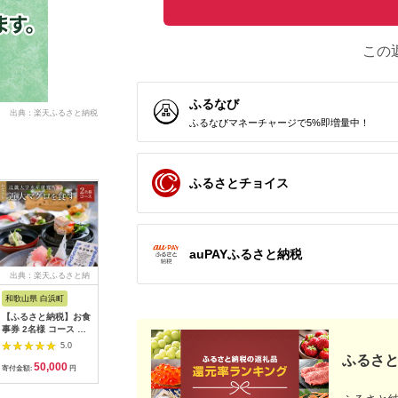
この
ふるなび
出典：楽天ふるさと納税
ふるなびマネーチャージで5%即増量中！
ふるさとチョイス
auPAYふるさと納税
出典：楽天ふるさと納
出典：楽天ふるさと納
出典：楽天ふるさと納
出典：楽
税
税
税
和歌山県 白浜町
岐阜県 土岐市
富山県 高岡市
広島県 三
【ふるさと納税】お食
【ふるさと納税】美濃
【ふるさと納税】ギフ
【ふるさ
事券 2名様 コース 近
焼 陶芸体験 ペアセッ
トガイドTAKAOKA
事券 ゾー
畿大学水産研究所 近
ト ひとり500gずつ
カタログギフト 贈り
トゥナート 
5.0
5.0
5.0
大マグロを食す | 券
【はまぐり窯】
物 プレゼント 高岡 特
（瀬戸内
ふるさと
50,000
17,000
17,000
8
金券 人気 おすすめ 送
[MGG006]
産品 地域のお礼の品
る開放的
寄付金額:
円
寄付金額:
円
寄付金額:
円
寄付金額:
料無料
FAD-0198
選した広
能できる