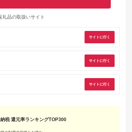
返礼品の取扱いサイト
サイトに行く
サイトに行く
サイトに行く
天ふるさと納
出典：楽天ふるさと納
出典：楽天ふるさと納
出典：楽天ふるさと
税
税
税
原市
茨城県 守谷市
岡山県 和気町
愛知県 扶桑町
と納税】お食
【ふるさと納税】ゴル
【ふるさと納税】DD-
【ふるさと納税】ア
ナ・フォル
フ ウェッジ 【アーテ
10 お墓掃除・管理
ジュ利用券 15,000
1,500円分
ィザン】ARTISAN
サービス
円分 【 扶桑町 】
5.0
5.0
5.0
5.0
海を一望でき
WEDGE S スタンダ
納税 還元率ランキングTOP300
,000
150,000
15,000
50,000
な空間で、厳
ード/46，48，50，
円
寄付金額:
円
寄付金額:
円
寄付金額:
円
島の味覚を堪
52，54，56，58，
リストラン
60°/ スペック要相談