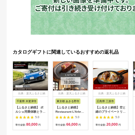
カタログギフトに関連しているおすすめの返礼品
出典：楽天ふるさと納
出典：楽天ふるさと納
出典：楽天ふるさと納
税
税
税
千葉県 木更津市
東京都 あきる野市
広島県 三原市
【ふるさと納税】 ポ
【ふるさと納税】
【ふるさと納税】空と
ルシェ同乗体験とラン
Restaurant L'Arbre
緑のプライベートリゾ
チ ペアチケット
でお使いいただけるお
ートレストラン券5，
5.0
5.0
5.0
（911カレラ）KE008
食事券 18,000円分
000点分 008005
80,000
66,000
20,000
【ラルブル】
寄付金額:
円
寄付金額:
円
寄付金額:
円
【1505144】