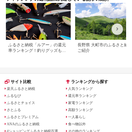
ふるさと納税「ルアー」の還元
長野県 大町市のふるさと納
率ランキング！釣りグッズもご
ご紹介
紹介
サイト比較
ランキングから探す
楽天ふるさと納税
人気ランキング
ふるなび
還元率ランキング
ふるさとチョイス
家電ランキング
さとふる
高額ランキング
ふるさとプレミアム
一人暮らし
ANAのふるさと納税
食べ物以外
dショッピングふるさと納税百選
その他のランキング