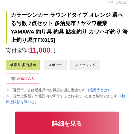
出典：ふるなび
カラーシンカー ラウンドタイプ オレンジ 選べ
る号数 7点セット 多治見市 / ヤマワ産業
YAMAWA 釣り具 釣具 鮎友釣り カワハギ釣り 海
上釣り堀[TFX015]
11,000
寄付金額:
円
岐阜県 多治見市
スポーツ
フィッシング
お気に入り
※「還元率」とは返礼品のお得度を測る指標です
（還元率とは）
※「控除上限額」の範囲内で寄付するとお得にふるさと納税できます
（控
除上限額を調べる）
詳細を見る