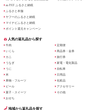
au PAY ふるさと納税
ふるさと本舗
ヤフーのふるさと納税
マイナビふるさと納税
ポイント還元キャンペーン
人気の返礼品から探す
牛肉
定期便
いくら
商品券・金券
カニ
旅行券
うなぎ
家電・電化製品
うに
自転車
米
日用品
果物・フルーツ
化粧品
ビール
アクセサリー
菓子・スイーツ
その他
おせち
地域から返礼品を探す