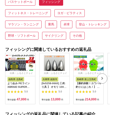
バスケットボール
フィッシング
フィットネス・トレーニング
ヨガ・ピラティス
マラソン・ランニング
乗馬
卓球
登山・トレッキング
野球・ソフトボール
サイクリング
その他
フィッシングに関連しているおすすめの返礼品
出典：ふるさとチョイ
出典：ふるさとチョイ
出典：ふるさとチョイ
出
ス
ス
ス
徳島県 北島町
兵庫県 姫路市
長崎県 新上五島町
大阪
よつあみ PEライン
[№5258-0660]【 釣
【爆釣体験！カワハギ
【ふ
XBRAID SUPER
り具 】 オモリ 100号
釣りにはこれ！】 ピ
ノ 
JIGMAN X8 6.0号
10個セット 釣り用
カイチくん あっぱよ
C20
5.0
5.0
5.0
300m 4個 エックスブ
おもり 錘
30号 赤色＆緑色 10個
り具
レイド スーパー ジグ
入り（各5個） / カワ
47,000
13,000
214,000
寄付金額:
円
寄付金額:
円
寄付金額:
円
寄付
マン [YGK 徳島県 北
ハギ釣り 釣り道具 釣
島町 29ac0114] ygk
り具 釣り 釣具 カワハ
peライン PE pe 釣り
ギ オモリ おもり【フ
糸 釣り 釣具 釣り具
ジ製作】 [RBS006]
フィッシングの返礼品に関連している記事の紹介