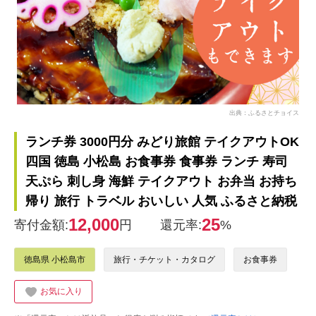
出典：ふるさとチョイス
ランチ券 3000円分 みどり旅館 テイクアウトOK
四国 徳島 小松島 お食事券 食事券 ランチ 寿司
天ぷら 刺し身 海鮮 テイクアウト お弁当 お持ち
帰り 旅行 トラベル おいしい 人気 ふるさと納税
12,000
25
寄付金額:
円
還元率:
%
徳島県 小松島市
旅行・チケット・カタログ
お食事券
お気に入り