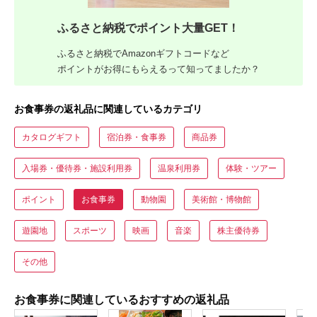
ふるさと納税でポイント大量GET！
ふるさと納税でAmazonギフトコードなど
ポイントがお得にもらえるって知ってましたか？
お食事券の返礼品に関連しているカテゴリ
カタログギフト
宿泊券・食事券
商品券
入場券・優待券・施設利用券
温泉利用券
体験・ツアー
ポイント
お食事券
動物園
美術館・博物館
遊園地
スポーツ
映画
音楽
株主優待券
その他
お食事券に関連しているおすすめの返礼品