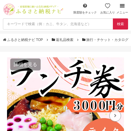
限度額をチェック
お気に入り
メニュー
検索
ふるさと納税ナビ TOP
返礼品検索
旅行・チケット・カタログ
詳細を見る