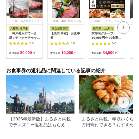
出典：ふるさとチョイ
出典：JRE MALLふる
出典：ふるさとチョイ
出
ス
さと納税
ス
兵庫県 神戸市
東京都新宿区
福岡県 北九州市
愛
「神戸菊水すてーき
【焼肉 幸家】 お食事
京寿司グループ
【 
屋」ディナーチケット
券
10,000円分 お食事券
レン
（2枚）
1000円×10枚 食事チ
テ 
5.0
5.0
5.0
ケット チケット 寿司
コー
福岡県 北九州市
様分
80,000
10,000
34,000
寄付金額:
円
寄付金額:
円
寄付金額:
円
寄付
お食事券の返礼品に関連している記事の紹介
【2026年最新版】ふるさと納税
ふるさと納税、年収いくらで3
でディズニー返礼品はもらえ
万円寄付できる？おすすめ返
る？ホテル・チケット・公式グ
品も紹介
ッズを徹底解説