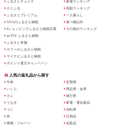
ふるさとチョイス
家電ランキング
さとふる
高額ランキング
ふるさとプレミアム
一人暮らし
ANAのふるさと納税
食べ物以外
dショッピングふるさと納税百選
その他のランキング
au PAY ふるさと納税
ふるさと本舗
ヤフーのふるさと納税
マイナビふるさと納税
ポイント還元キャンペーン
人気の返礼品から探す
牛肉
定期便
いくら
商品券・金券
カニ
旅行券
うなぎ
家電・電化製品
うに
自転車
米
日用品
果物・フルーツ
化粧品