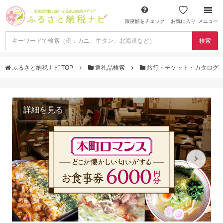
限度額をチェック
お気に入り
メニュー
検索
ふるさと納税ナビ TOP
返礼品検索
旅行・チケット・カタログ
詳細を見る