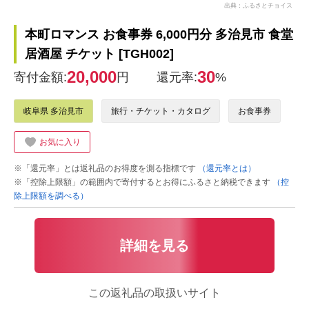
出典：ふるさとチョイス
本町ロマンス お食事券 6,000円分 多治見市 食堂
居酒屋 チケット [TGH002]
20,000
30
寄付金額:
円
還元率:
%
岐阜県 多治見市
旅行・チケット・カタログ
お食事券
お気に入り
※「還元率」とは返礼品のお得度を測る指標です
（還元率とは）
※「控除上限額」の範囲内で寄付するとお得にふるさと納税できます
（控
除上限額を調べる）
詳細を見る
この返礼品の取扱いサイト