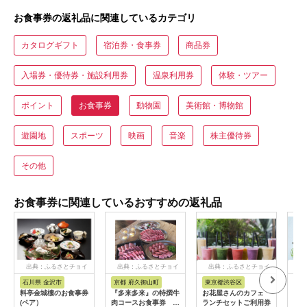
お食事券の返礼品に関連しているカテゴリ
カタログギフト
宿泊券・食事券
商品券
入場券・優待券・施設利用券
温泉利用券
体験・ツアー
ポイント
お食事券
動物園
美術館・博物館
遊園地
スポーツ
映画
音楽
株主優待券
その他
お食事券に関連しているおすすめの返礼品
出典：ふるさとチョイ
出典：ふるさとチョイ
出典：ふるさとチョイ
出
ス
ス
ス
石川県 金沢市
京都 府久御山町
東京都渋谷区
兵
料亭金城樓のお食事券
『多来多来』の特撰牛
お花屋さんのカフェ
「ホ
(ペア）
肉コースお食事券 4
ランチセットご利用券
ト神