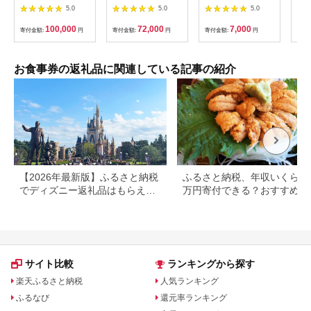
名様分【1131614】
ド」
5.0
5.0
5.0
ー券
100,000
72,000
7,000
寄付金額:
円
寄付金額:
円
寄付金額:
円
寄付
お食事券の返礼品に関連している記事の紹介
【2026年最新版】ふるさと納税
ふるさと納税、年収いくらで3
でディズニー返礼品はもらえ
万円寄付できる？おすすめ返
る？ホテル・チケット・公式グ
品も紹介
ッズを徹底解説
サイト比較
ランキングから探す
楽天ふるさと納税
人気ランキング
ふるなび
還元率ランキング