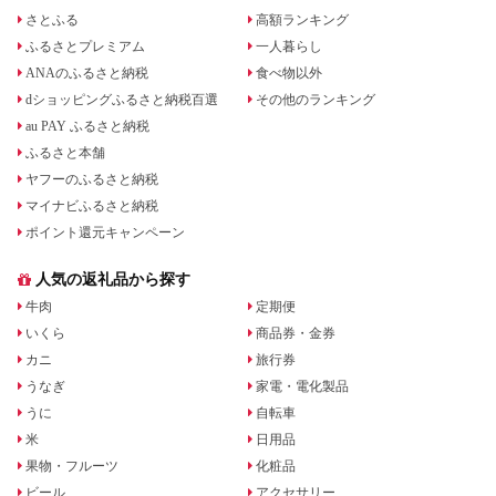
さとふる
高額ランキング
ふるさとプレミアム
一人暮らし
ANAのふるさと納税
食べ物以外
dショッピングふるさと納税百選
その他のランキング
au PAY ふるさと納税
ふるさと本舗
ヤフーのふるさと納税
マイナビふるさと納税
ポイント還元キャンペーン
人気の返礼品から探す
牛肉
定期便
いくら
商品券・金券
カニ
旅行券
うなぎ
家電・電化製品
うに
自転車
米
日用品
果物・フルーツ
化粧品
ビール
アクセサリー