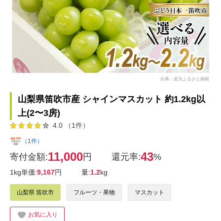
出典：楽天ふるさと納税
山梨県笛吹市産 シャインマスカット 約1.2kg以
上(2〜3房)
4.0 （1件）
（1件）
11,000
43
寄付金額:
円
還元率:
%
1kg単価:
9,167
円
量:
1.2
kg
山梨県 笛吹市
フルーツ・果物
マスカット
お気に入り