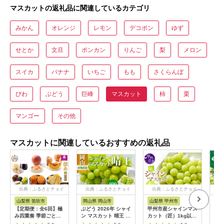
マスカットの返礼品に関連しているカテゴリ
みかん
オレンジ
レモン
デコポン
ゆず
せとか
文旦
ポンカン
りんご
梨
メロン
スイカ
バナナ
いちご
もも
さくらんぼ
びわ
ぶどう
巨峰
マスカット
柿
栗
マンゴー
その他
マスカットに関連しているおすすめの返礼品
出典：ふるさとチョイ
出典：ふるさとチョイ
出典：ふるさとチョイ
出
ス
ス
ス
山梨県 笛吹市
岡山県 岡山市
山梨県 甲州市
山
【定期便：全6回】極
ぶどう 2026年 シャイ
甲州市産シャインマス
【樹
み四重奏 季節ごとの
ン マスカット 晴王 2
カット（匠）1kg以上
マス
最高品を産地直送
房（1房 600g以上）
2～3房【2026年発
（