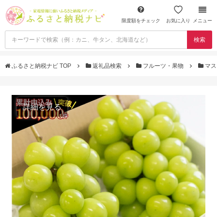
限度額をチェック
お気に入り
メニュー
検索
ふるさと納税ナビ TOP
返礼品検索
フルーツ・果物
マス
詳細を見る