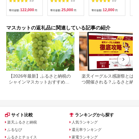
5.0
5.0
5.0
088-017
化粧箱入り マスカッ
送】（ATP）B-815
014
ト ブドウ 葡萄 岡山県
【シャインマスカット
122,000
25,000
12,000
寄付金額:
円
寄付金額:
円
寄付金額:
円
寄付
産 国産 フルーツ 果物
葡萄 ぶどう ブドウ 令
ギフト
和8年発送 期間限定
山梨県産 甲州市 フル
ーツ 果物】
マスカットの返礼品に関連している記事の紹介
【2026年最新】ふるさと納税の
楽天イーグルス感謝祭とは？
シャインマスカットおすすめラ
つ開催される？ふるさと納税
ンキング｜還元率・産地で比較
の活用方法も解説
サイト比較
ランキングから探す
楽天ふるさと納税
人気ランキング
ふるなび
還元率ランキング
ふるさとチョイス
家電ランキング