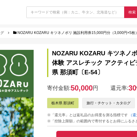
検索
ログ
NOZARU KOZARU キツネノボリ 施設利用券15,000円分（3,000円×5枚）｜体験
NOZARU KOZARU キツネノ
体験 アスレチック アクティビテ
県 那須町〔E-54〕
50,000
30
寄付金額:
円
還元率:
栃木県 那須町
旅行・チケット・カタログ
※「還元率」とは返礼品のお得度を測る指標です
（還
※「控除上限額」の範囲内で寄付するとお得にふるさ