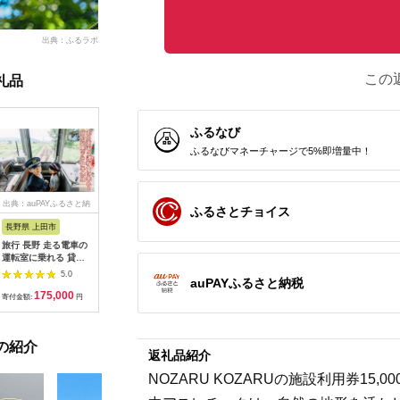
出典：ふるラボ
この
礼品
ふるなび
ふるなびマネーチャージで5%即増量中！
出典：auPAYふるさと納
出典：dショッピングふ
出典：auPAYふるさと納
出典：ふ
ふるさとチョイス
税
るさと納税
税
長野県 上田市
岐阜県 可児市
静岡県 伊東市
神奈川県 
旅行 長野 走る電車の
富士カントリー可児ク
伊東園ホテル・伊東園
159-200
運転室に乗れる 貸切
ラブ利用券（150,000
ホテル別館・伊東園ホ
賓舘 お
列車でお仕事体験 体
円分）【0018-007】
テル松川館 ご宿泊券
F（50,0
5.0
5.0
5.0
auPAYふるさと納税
験 チケット 電車 鉄道
1泊2日2食付き(1名様
神奈川県 
175,000
500,000
30,000
1
列車 サービス 子供 子
分:GAタイプ)
菜 手作り
寄付金額:
円
寄付金額:
円
寄付金額:
円
寄付金額:
ども こども 家族 長野
【1044937】
和風おかず
県
お土産 父
揚げ物 母
の紹介
お歳暮 食
返礼品紹介
おかず 有
だわり 大
NOZARU KOZARUの施設利用券1