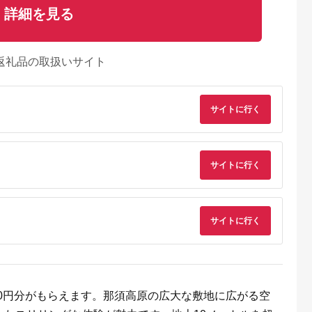
詳細を見る
返礼品の取扱いサイト
サイトに行く
るさとプレミ
出典：JALふるさと納税
出典：ふるラボ
出典：auPAYふるさと
サイトに行く
アム
大磯町
沖縄県 石垣市
北海道 富良野市
長野県 塩尻市
9-06 大磯迎
石垣島の自然を満喫！
北海道富良野市 日本
信州健康ランド ギフ
食事券
石垣島1日アクティビ
旅行 地域限定旅行ク
ト券（1000円券×9
00円分）【
ティ (利用券 1名様分)
ーポン90,000円分
枚） | 信州健康ラン
5.0
5.0
5.0
5.0
サイトに行く
大磯町 お惣
NS-2
サウナ 大浴場 ボディ
69,000
50,000
300,000
34,000
 大磯名産品
ケア リラクゼーショ
円
寄付金額:
円
寄付金額:
円
寄付金額:
円
 おつまみ
ン 施設 宿泊 家族連
の日 贈答品
長野県 塩尻市
の日 ギフト
品 敬老の日
名地元店 こ
磯グルメ 】
5,000円分がもらえます。那須高原の広大な敷地に広がる空