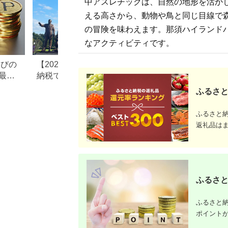
中アスレチックは、自然の地形を活か
える高さから、動物や鳥と同じ目線で
の冒険を味わえます。那須ハイランド
なアクティビティです。
なびの
【2026年最新版】ふるさと
ふるさと納税、年
最大
納税でディズニー返礼品は
で30万円寄付でき
もらえる？ホテル・チケッ
すめ返礼品も紹介
ふるさと
ト・公式グッズを徹底解説
ふるさと
返礼品は
ふるさと
ふるさと納
ポイント