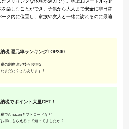
したスリリングな体験が魅力です。地上10メートルを超
森を楽しむことができ、子供から大人まで安全に非日常
パーク内に位置し、家族や友人と一緒に訪れるのに最適
収いくら
る？おす
納税 還元率ランキングTOP300
納税の制度改定後もお得な
まだまだたくさんあります！
納税でポイント大量GET！
税でAmazonギフトコードなど
がお得にもらえるって知ってましたか？