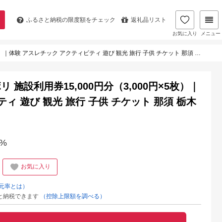
ふるさと納税の
限度額をチェック
返礼品リスト
お気に入り
メニュー
 アスレチック アクティビティ 遊び 観光 旅行 子供 チケット 那須 栃木県 那須町〔E-54〕
ボリ 施設利用券15,000円分（3,000円×5枚）｜
ィ 遊び 観光 旅行 子供 チケット 那須 栃木
%
お気に入り
元率とは）
と納税できます
（控除上限額を調べる）