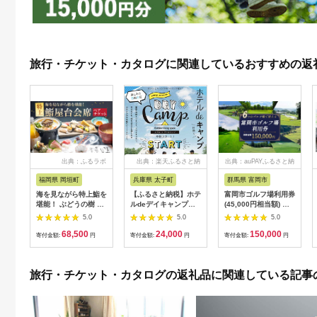
旅行・チケット・カタログに関連しているおすすめの返
出典：ふるラボ
出典：楽天ふるさと納
出典：auPAYふるさと納
税
税
福岡県 岡垣町
兵庫県 太子町
群馬県 富岡市
海を見ながら特上鮨を
【ふるさと納税】ホテ
富岡市ゴルフ場利用券
堪能！ ぶどうの樹 鮨
ルdeデイキャンプ体
(45,000円相当額) ゴ
屋台ペア お食事券 海
験チケット
ルフ チケット 平日 土
5.0
5.0
5.0
鮮 海 屋台 食事 ペア
【1364991】
日 祝日 プレー券 関東
68,500
24,000
150,000
福岡県 岡垣町
群馬県 首都圏 F20E-
寄付金額:
円
寄付金額:
円
寄付金額:
円
382
旅行・チケット・カタログの返礼品に関連している記事