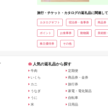
旅行・チケット・カタログの返礼品に関連して
カタログギフト
宿泊券・食事券
商品券
ポイント
お食事券
動物園
美術館
株主優待券
その他
す
人気の返礼品から探す
牛肉
定期便
いくら
商品券・金券
カニ
旅行券
うなぎ
家電・電化製品
うに
自転車
米
日用品