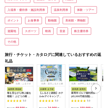
入場券・優待券・施設利用券
温泉利用券
体験・ツアー
ポイント
お食事券
動物園
美術館・博物館
遊園地
スポーツ
映画
音楽
株主優待券
その他
旅行・チケット・カタログに関連しているおすすめの返
礼品
出典：ふるラボ
出典：楽天ふるさと納
出典：auPAYふるさと納
出典
税
税
福岡県 岡垣町
兵庫県 太子町
群馬県 富岡市
長
海を見ながら特上鮨を
【ふるさと納税】ホテ
富岡市ゴルフ場利用券
旅行
堪能！ ぶどうの樹 鮨
ルdeデイキャンプ体
(45,000円相当額) ゴ
運転
屋台ペア お食事券 海
験チケット
ルフ チケット 平日 土
列車
5.0
5.0
5.0
鮮 海 屋台 食事 ペア
【1364991】
日 祝日 プレー券 関東
験 
福岡県 岡垣町
群馬県 首都圏 F20E-
列車