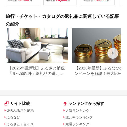
68,500
24,000
150,000
寄付金額:
円
寄付金額:
円
寄付金額:
円
寄付
382
ども
県
旅行・チケット・カタログの返礼品に関連している記事
の紹介
【2026年最新版】ふるさと納税
【2026年最新】ふるなびの
「食べ物以外」返礼品の還元率
ンペーンを解説！最大50%還
ランキング！
も
サイト比較
ランキングから探す
楽天ふるさと納税
人気ランキング
ふるなび
還元率ランキング
ふるさとチョイス
家電ランキング