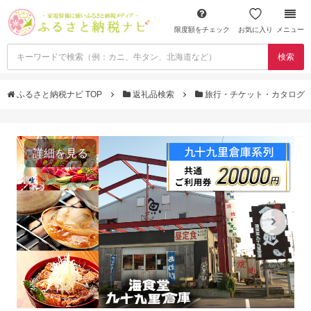
限度額をチェック
お気に入り
メニュー
検索
ふるさと納税ナビ TOP
返礼品検索
旅行・チケット・カタログ
詳細を見る