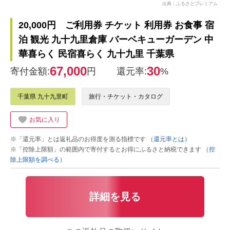
出典：ふるさとプレミアム
20,000円 ご利用券 チケット 利用券 お食事 宿
泊 観光 九十九里倉庫 バーベキューガーデン 中
華喜らく 民宿喜らく 九十九里 千葉県
67,000
30
寄付金額:
円
還元率:
%
千葉県 九十九里町
旅行・チケット・カタログ
お気に入り
※「還元率」とは返礼品のお得度を測る指標です
（還元率とは）
※「控除上限額」の範囲内で寄付するとお得にふるさと納税できます
（控
除上限額を調べる）
詳細を見る