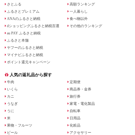
さとふる
高額ランキング
ふるさとプレミアム
一人暮らし
ANAのふるさと納税
食べ物以外
dショッピングふるさと納税百選
その他のランキング
au PAY ふるさと納税
ふるさと本舗
ヤフーのふるさと納税
マイナビふるさと納税
ポイント還元キャンペーン
人気の返礼品から探す
牛肉
定期便
いくら
商品券・金券
カニ
旅行券
うなぎ
家電・電化製品
うに
自転車
米
日用品
果物・フルーツ
化粧品
ビール
アクセサリー