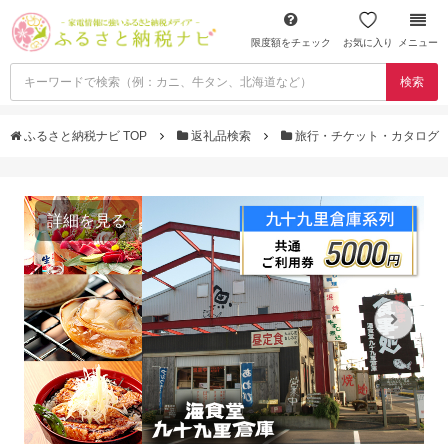
限度額をチェック
お気に入り
メニュー
検索
ふるさと納税ナビ TOP
返礼品検索
旅行・チケット・カタログ
詳細を見る