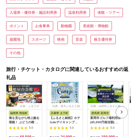
入場券・優待券・施設利用券
温泉利用券
体験・ツアー
ポイント
お食事券
動物園
美術館・博物館
遊園地
スポーツ
映画
音楽
株主優待券
その他
旅行・チケット・カタログに関連しているおすすめの返
礼品
出典：ふるラボ
出典：楽天ふるさと納
出典：auPAYふるさと納
出典
税
税
福岡県 岡垣町
兵庫県 太子町
群馬県 富岡市
長
海を見ながら特上鮨を
【ふるさと納税】ホテ
富岡市ゴルフ場利用券
旅行
堪能！ ぶどうの樹 鮨
ルdeデイキャンプ体
(45,000円相当額) ゴ
運転
屋台ペア お食事券 海
験チケット
ルフ チケット 平日 土
列車
5.0
5.0
5.0
鮮 海 屋台 食事 ペア
【1364991】
日 祝日 プレー券 関東
験 
福岡県 岡垣町
群馬県 首都圏 F20E-
列車