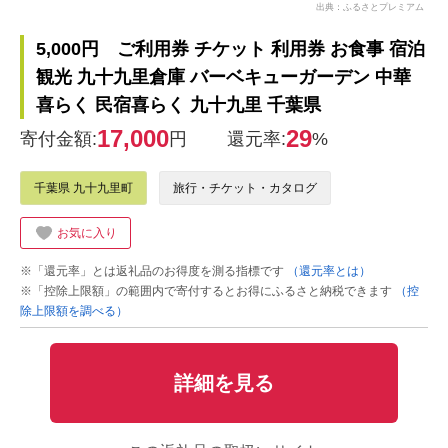
出典：ふるさとプレミアム
5,000円 ご利用券 チケット 利用券 お食事 宿泊
観光 九十九里倉庫 バーベキューガーデン 中華
喜らく 民宿喜らく 九十九里 千葉県
17,000
29
寄付金額:
円
還元率:
%
千葉県 九十九里町
旅行・チケット・カタログ
お気に入り
※「還元率」とは返礼品のお得度を測る指標です
（還元率とは）
※「控除上限額」の範囲内で寄付するとお得にふるさと納税できます
（控
除上限額を調べる）
詳細を見る