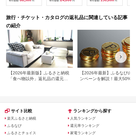
68,500
24,000
150,000
寄付金額:
円
寄付金額:
円
寄付金額:
円
寄付
382
ども
県
旅行・チケット・カタログの返礼品に関連している記事
の紹介
【2026年最新版】ふるさと納税
【2026年最新】ふるなびの
「食べ物以外」返礼品の還元率
ンペーンを解説！最大50%還
ランキング！
も
サイト比較
ランキングから探す
楽天ふるさと納税
人気ランキング
ふるなび
還元率ランキング
ふるさとチョイス
家電ランキング