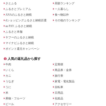
さとふる
高額ランキング
ふるさとプレミアム
一人暮らし
ANAのふるさと納税
食べ物以外
dショッピングふるさと納税百選
その他のランキング
au PAY ふるさと納税
ふるさと本舗
ヤフーのふるさと納税
マイナビふるさと納税
ポイント還元キャンペーン
人気の返礼品から探す
牛肉
定期便
いくら
商品券・金券
カニ
旅行券
うなぎ
家電・電化製品
うに
自転車
米
日用品
果物・フルーツ
化粧品
ビール
アクセサリー