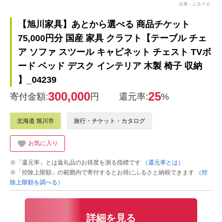
出典：ふるラボ
【旭川家具】あとから選べる 商品チケット
75,000円分 国産 家具 クラフト【テーブル チェ
ア ソファ スツール キャビネット チェスト TVボ
ード ベッド デスク インテリア 木製 椅子 収納
】_04239
300,000
25
寄付金額:
円
還元率:
%
北海道 旭川市
旅行・チケット・カタログ
お気に入り
※「還元率」とは返礼品のお得度を測る指標です
（還元率とは）
※「控除上限額」の範囲内で寄付するとお得にふるさと納税できます
（控
除上限額を調べる）
詳細を見る