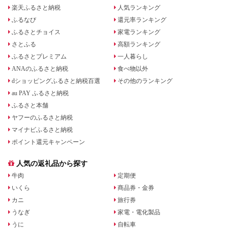
楽天ふるさと納税
人気ランキング
ふるなび
還元率ランキング
ふるさとチョイス
家電ランキング
さとふる
高額ランキング
ふるさとプレミアム
一人暮らし
ANAのふるさと納税
食べ物以外
dショッピングふるさと納税百選
その他のランキング
au PAY ふるさと納税
ふるさと本舗
ヤフーのふるさと納税
マイナビふるさと納税
ポイント還元キャンペーン
人気の返礼品から探す
牛肉
定期便
いくら
商品券・金券
カニ
旅行券
うなぎ
家電・電化製品
うに
自転車