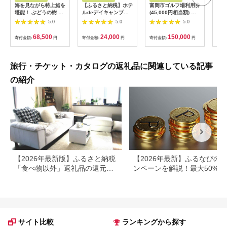
海を見ながら特上鮨を
【ふるさと納税】ホテ
富岡市ゴルフ場利用券
旅行
堪能！ ぶどうの樹 鮨
ルdeデイキャンプ体
(45,000円相当額) ゴ
運転
屋台ペア お食事券 海
験チケット
ルフ チケット 平日 土
列車
5.0
5.0
5.0
鮮 海 屋台 食事 ペア
【1364991】
日 祝日 プレー券 関東
験 
福岡県 岡垣町
群馬県 首都圏 F20E-
列車
68,500
24,000
150,000
寄付金額:
円
寄付金額:
円
寄付金額:
円
寄付
382
ども
県
旅行・チケット・カタログの返礼品に関連している記事
の紹介
【2026年最新版】ふるさと納税
【2026年最新】ふるなびの
「食べ物以外」返礼品の還元率
ンペーンを解説！最大50%還
ランキング！
も
サイト比較
ランキングから探す