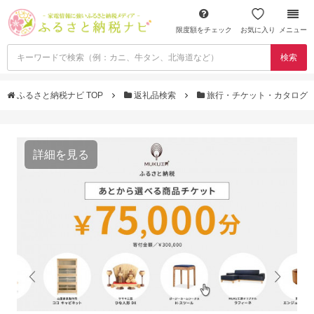
限度額をチェック
お気に入り
メニュー
検索
ふるさと納税ナビ TOP
返礼品検索
旅行・チケット・カタログ
詳細を見る