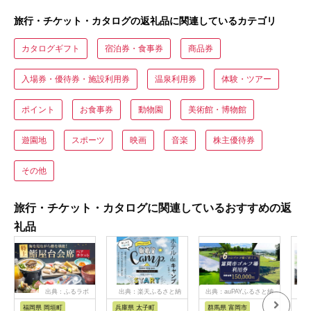
旅行・チケット・カタログの返礼品に関連しているカテゴリ
カタログギフト
宿泊券・食事券
商品券
入場券・優待券・施設利用券
温泉利用券
体験・ツアー
ポイント
お食事券
動物園
美術館・博物館
遊園地
スポーツ
映画
音楽
株主優待券
その他
旅行・チケット・カタログに関連しているおすすめの返
礼品
出典：ふるラボ
出典：楽天ふるさと納
出典：auPAYふるさと納
出典
税
税
福岡県 岡垣町
兵庫県 太子町
群馬県 富岡市
長