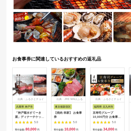
お食事券に関連しているおすすめの返礼品
出典：ふるさとチョイ
出典：JRE MALLふる
出典：ふるさとチョイ
ス
さと納税
ス
兵庫県 神戸市
東京都新宿区
福岡県 北九州市
「神戸菊水すてーき
【焼肉 幸家】 お食事
京寿司グループ
屋」ディナーチケット
券
10,000円分 お食事券
（2枚）
1000円×10枚 食事チ
5.0
5.0
5.0
ケット チケット 寿司
80,000
10,000
34,000
福岡県 北九州市
寄付金額:
円
寄付金額:
円
寄付金額:
円