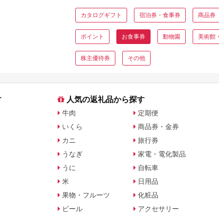
カタログギフト
宿泊券・食事券
商品券
ポイント
お食事券
動物園
美術館
株主優待券
その他
す
人気の返礼品から探す
牛肉
定期便
いくら
商品券・金券
カニ
旅行券
うなぎ
家電・電化製品
うに
自転車
米
日用品
果物・フルーツ
化粧品
ビール
アクセサリー