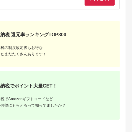
ペア チケット 食事券
レストラン 東京キュ
イジーヌ フランス料
理 東京 墨田区
納税 還元率ランキングTOP300
納税の制度改定後もお得な
まだまだたくさんあります！
と納税
もらえるお
納税でポイント大量GET！
税でAmazonギフトコードなど
がお得にもらえるって知ってましたか？