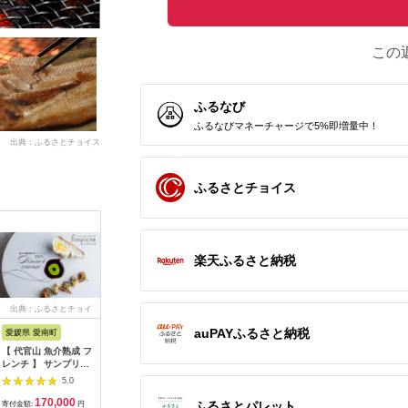
この
ふるなび
ふるなびマネーチャージで5%即増量中！
出典：ふるさとチョイス
ふるさとチョイス
楽天ふるさと納税
出典：ふるさとチョイ
出典：ふるさとチョイ
出典：ふるさとチョイ
出典：ふ
ス
ス
ス
auPAYふるさと納税
愛媛県 愛南町
兵庫県 芦屋市
石川県 金沢市
京都 府久
【 代官山 魚介熟成 フ
【ふるさと納税】「ホ
料亭金城樓のお食事券
『多来多
レンチ 】 サンプリシ
テル竹園芦屋」ご宿泊
(ペア）
肉コース
テ 「 愛南町 ディナー
・ ご飲食券 20000円
名様分【11
5.0
5.0
5.0
コース 」 食事券 2名
分 (1000円×20枚)
170,000
67,000
100,000
7
様分
【宿泊券 お食事券 入
ふるさとパレット
寄付金額:
円
寄付金額:
円
寄付金額:
円
寄付金額: