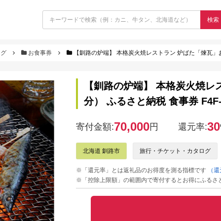
検索
ログ
お食事券
【釧路の炉端】 本格炭火焼レストラン 炉ばた「煉瓦」お食事券
【釧路の炉端】 本格炭火焼レス
分） ふるさと納税 食事券 F4F-
70,000
30
寄付金額:
円
還元率:
北海道 釧路市
旅行・チケット・カタログ
※「還元率」とは返礼品のお得度を測る指標です
（還
※「控除上限額」の範囲内で寄付するとお得にふるさ