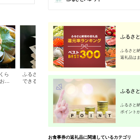
場券 優待券 チケット
ホテル 竹園芦屋 宿泊
素泊まり 朝食付き 1
泊2食付き サウナ付き
大浴場 レストラン カ
フェ 食事 ランチ ディ
ナー】
ふるさと
ふるさと
返礼品は
くら
ふるさと納税で15万円寄付
【2026年】ふるさ
？おす
できる年収は？家電などお
100万円の寄付で
すすめ返礼品も
すすめ返礼品！
ふるさと
ふるさと納
ポイント
お食事券の返礼品に関連しているカテゴリ