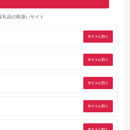
返礼品の取扱いサイト
サイトに行く
サイトに行く
サイトに行く
るさとチョイ
出典：ふるさとプレミ
出典：ふるさとチョイ
出典：ふるさとチョ
ス
アム
ス
サイトに行く
御山町
東京都墨田区
東京都渋谷区
兵庫県 神戸市
来』の特撰牛
東京スカイツリー ラ
お花屋さんのカフェ
「ホテル ラ・スイー
お食事券 4
ンチ 雅 コース ペアチ
ランチセットご利用券
ト神戸ハーバーラン
31614】
ケット 有効期間6ヶ月
ド」レストランディ
5.0
5.0
5.0
5.0
Sky Restaurant 634
ー券
2,000
75,000
7,000
100,000
スカイツリー 入場券
サイトに行く
円
寄付金額:
円
寄付金額:
円
寄付金額:
円