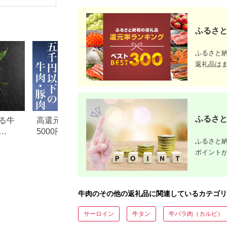
肉 お肉 赤身 ロース
沢 霜降り
ロースすきやき すき
甘み 深み
やき すき焼き 肉のた
らか 三重
むら 送料無料
太屋]
ふるさと
【11008】
ふるさと
返礼品は
ふるさと
る牛
高還元率！ふるさと納税
【2026年版】楽天
5000円以下でおすすめ牛肉
納税 還元率ランキ
ふるさと納
元率・
＆豚肉ランキング！
還元率返礼品をジ
ポイント
に比較
牛肉のその他の返礼品に関連しているカテゴリ
サーロイン
牛タン
牛バラ肉（カルビ）