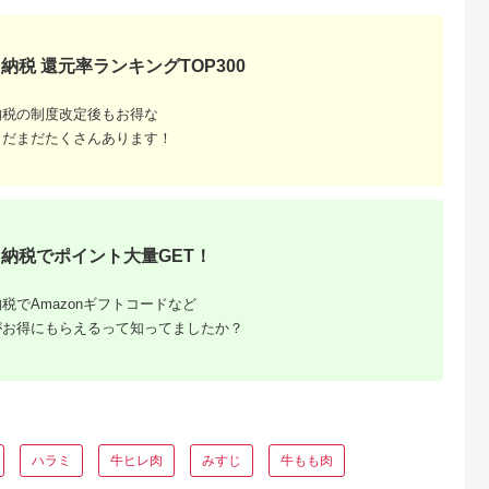
 和牛 香り
焼き 約300g 冷凍 家
杜市産 肉 A4・5ラン
 舌触り なめ
庭料理 肉質 柔らかい
ク級 すき焼き
県 玉城町 長
旨み ブランド牛 牛肉
ギフト 食卓 高品質
納税 還元率ランキングTOP300
納税の制度改定後もお得な
まだまだたくさんあります！
納税でポイント大量GET！
ふるさと
ング｜高
税でAmazonギフトコードなど
ャンル別
がお得にもらえるって知ってましたか？
ハラミ
牛ヒレ肉
みすじ
牛もも肉