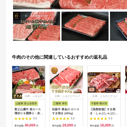
牛肉のその他に関連しているおすすめの返礼品
出典：ふるなび
出典：ふるさとチョイ
出典：ふるさとチョイ
ス
ス
山梨県 富士吉田市
三重県 津市
千葉県 鴨川市
富士山麓牛 肩ロース
松阪牛 黄金の ロース
【高梨牧場】すき焼
薄切り＆霜降り・赤身
すき焼き (400g)
き・しゃぶしゃぶに！
焼肉セット 牛肉 食べ
A５ランク『かずさ和
5.0
5.0
5.0
比べ 計1.3kg 焼肉 す
牛（黒毛和牛）』薄切
40,000
20,000
16,000
き焼き 国産 精肉 冷凍
り肩ロース 300g
寄付金額:
円
寄付金額:
円
寄付金額:
円