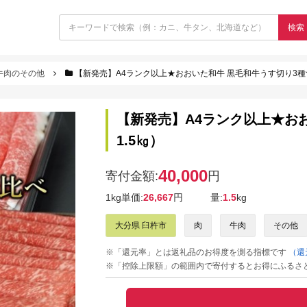
検索
牛肉のその他
【新発売】A4ランク以上★おおいた和牛 黒毛和牛うす切り3種
【新発売】A4ランク以上★お
1.5㎏）
40,000
寄付金額:
円
1kg単価:
26,667
円
量:
1.5
kg
大分県 臼杵市
肉
牛肉
その他
※「還元率」とは返礼品のお得度を測る指標です
（還
※「控除上限額」の範囲内で寄付するとお得にふるさ