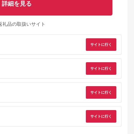
詳細を見る
返礼品の取扱いサイト
サイトに行く
サイトに行く
サイトに行く
典：ふるなび
出典：楽天ふるさと納
出典：楽天ふるさと納
出典：ふるさとチョ
税
税
城町
岐阜県 山県市
宮城県 栗原市
山梨県 北杜市
焼用(リブ
【ふるさと納税】飛騨
【ふるさと納税】仙台
【3ヶ月定期便】山梨
サイトに行く
0g[国産 松
牛ロースすきやき用
黒毛和牛カタロース
県北杜市産 甲州牛 黒
焼き リブロ
約300g（5等級/冷
すき焼き・しゃぶしゃ
毛和牛牛肩ロースす
5.0
5.0
5.0
5.0
凍） [No.209] ／ 飛騨
ぶ用 500g 宮城県栗原
やき用 500g 牛肉 
0,000
11,000
29,000
50,000
厳選 贅
牛 5等級 ロース すき
市産
ロース 国産 山梨県 
円
寄付金額:
円
寄付金額:
円
寄付金額:
円