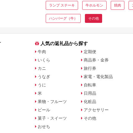
ランプ ステーキ
牛ホルモン
焼肉
ハンバーグ（牛）
その他
す
人気の返礼品から探す
牛肉
定期便
いくら
商品券・金券
カニ
旅行券
うなぎ
家電・電化製品
うに
自転車
米
日用品
果物・フルーツ
化粧品
ビール
アクセサリー
菓子・スイーツ
その他
おせち