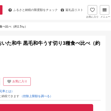
ふるさと納税の
限度額をチェック
返礼品リスト
お気に入り
メニュー
食べ比べ（約1.5㎏）
おいた和牛 黒毛和牛うす切り3種食べ比べ（約
お気に入り
元率とは）
と納税できます
（控除上限額を調べる）