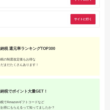
るさとプレミ
出典：JALふるさと納税
出典：ふるラボ
出典：auPAYふるさと
アム
大磯町
沖縄県 石垣市
北海道 富良野市
長野県 塩尻市
サイトに行く
9-06 大磯迎
石垣島の自然を満喫！
北海道富良野市 日本
信州健康ランド ギフ
食事券
石垣島1日アクティビ
旅行 地域限定旅行ク
ト券（1000円券×9
00円分）【
ティ (利用券 1名様分)
ーポン90,000円分
枚） | 信州健康ラン
5.0
5.0
5.0
5.0
大磯町 お惣
NS-2
サウナ 大浴場 ボディ
69,000
50,000
300,000
34,000
 大磯名産品
ケア リラクゼーショ
円
寄付金額:
円
寄付金額:
円
寄付金額:
円
 おつまみ
ン 施設 宿泊 家族連
の日 贈答品
長野県 塩尻市
の日 ギフト
品 敬老の日
納税 還元率ランキングTOP300
名地元店 こ
磯グルメ 】
納税の制度改定後もお得な
まだまだたくさんあります！
納税でポイント大量GET！
収いくら
る？おす
税でAmazonギフトコードなど
がお得にもらえるって知ってましたか？