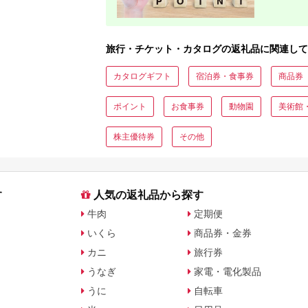
ト・公式グッズを徹底解説
旅行・チケット・カタログの返礼品に関連して
カタログギフト
宿泊券・食事券
商品券
ポイント
お食事券
動物園
美術館
株主優待券
その他
す
人気の返礼品から探す
牛肉
定期便
いくら
商品券・金券
カニ
旅行券
うなぎ
家電・電化製品
うに
自転車