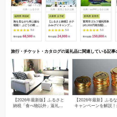
出典：ふるラボ
出典：楽天ふるさと納
出典：auPAYふるさと納
税
税
福岡県 岡垣町
兵庫県 太子町
群馬県 富岡市
海を見ながら特上鮨を
【ふるさと納税】ホテ
富岡市ゴルフ場利用券
堪能！ ぶどうの樹 鮨
ルdeデイキャンプ体
(45,000円相当額) ゴ
屋台ペア お食事券 海
験チケット
ルフ チケット 平日 土
5.0
5.0
5.0
鮮 海 屋台 食事 ペア
【1364991】
日 祝日 プレー券 関東
68,500
24,000
150,000
福岡県 岡垣町
群馬県 首都圏 F20E-
寄付金額:
円
寄付金額:
円
寄付金額:
円
382
旅行・チケット・カタログの返礼品に関連している記事
【2026年最新版】ふるさと
【2026年最新】ふる
納税「食べ物以外」返礼品
キャンペーンを解説！
の還元率ランキング！
50%還元も