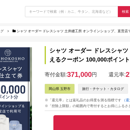
検索
ログ
シャツ オーダー ドレスシャツ 土井縫工所 オンラインショップ、直営店で使
シャツ オーダー ドレスシャツ
えるクーポン 100,000ポイ
371,000
2
寄付金額:
円
還元率:
岡山県 玉野市
旅行・チケット・カタログ
※「還元率」とは返礼品のお得度を測る指標です
（還
※「控除上限額」の範囲内で寄付するとお得にふるさ