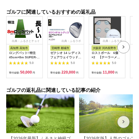
ゴルフに関連しているおすすめの返礼品
出典：ふるさとチョイ
出典：ふるラボ
出典：ふるラボ
出典
ス
高知県 高知市
宮崎県 都城市
大阪府 河内長野市
大
ロングパット! 特注
ゼクシオ 14 レディス
ロストボール 6個
ロス
45cm×8m SUPER-
フェアウェイウッド
×2 【テーラーメイ
×2 
BENT スーパーベント
ブルー【5/L】《2025
ド TP5・X シリー
ST
5.0
5.0
5.0
パターマットと練習用
年モデル》_IG-C703-
ズ】(色・柄指定不可)
ーズ
具3種 【パターマット
5L _(都城市)ダンロッ
他ブランドあり ゴル
メー
50,000
220,000
11,000
寄付金額:
円
寄付金額:
円
寄付金額:
円
寄付
工房PROゴルフショ
プ ゼクシオ 14シリー
フ ゴルフボール ボー
ゴル
ップ】 [ATAG046] ゴ
ズ 2025年モデル フェ
ル洗浄選別済み 練習
洗浄
ルフ ごるふ パター ゴ
アウェイウッド
用カラーボール カラ
カラ
ルフ用品 ゴルフ場 ス
MP1400L カーボンシ
フル 送料無料
ル 
ゴルフの返礼品に関連している記事の紹介
ポーツ マット 練習 日
ャフト レディス ゴル
本製 高品質 人気 ベス
フ用品 スポーツ用品
トセラー 高知
日本製 MADE IN
JAPAN 国産 ゴルフク
ラブ
【2026年最新】ふるさと納税ゴ
【2026年版】人気のゴルフ