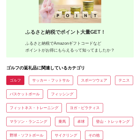
ふるさと納税でポイント大量GET！
ふるさと納税でAmazonギフトコードなど
ポイントがお得にもらえるって知ってましたか？
ゴルフの返礼品に関連しているカテゴリ
ゴルフ
サッカー・フットサル
スポーツウェア
テニス
バスケットボール
フィッシング
フィットネス・トレーニング
ヨガ・ピラティス
マラソン・ランニング
乗馬
卓球
登山・トレッキング
野球・ソフトボール
サイクリング
その他