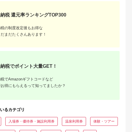
の日 ギフト
品 敬老の日
名地元店 こ
納税 還元率ランキングTOP300
磯グルメ 】
納税の制度改定後もお得な
まだまだたくさんあります！
収いくら
納税でポイント大量GET！
る？おす
税でAmazonギフトコードなど
がお得にもらえるって知ってましたか？
いるカテゴリ
入場券・優待券・施設利用券
温泉利用券
体験・ツアー