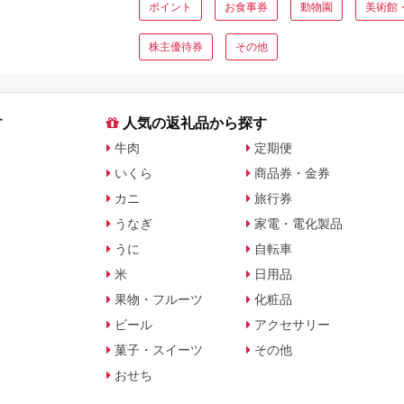
ポイント
お食事券
動物園
美術館
株主優待券
その他
す
人気の返礼品から探す
牛肉
定期便
いくら
商品券・金券
カニ
旅行券
うなぎ
家電・電化製品
うに
自転車
米
日用品
果物・フルーツ
化粧品
ビール
アクセサリー
菓子・スイーツ
その他
おせち