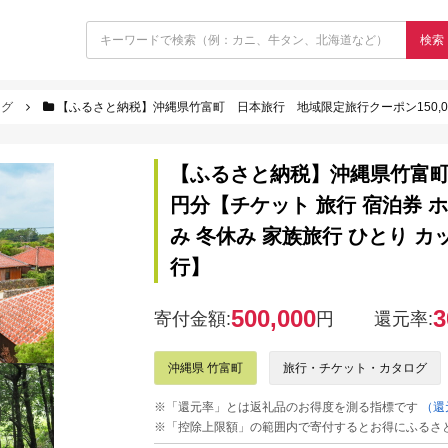
検索
ログ
【ふるさと納税】沖縄県竹富町 日本旅行 地域限定旅行クーポン150,000円分【チケット 旅行 宿泊券 ホテル 観光
【ふるさと納税】沖縄県竹富町 
円分【チケット 旅行 宿泊券 ホ
み 冬休み 家族旅行 ひとり カ
行】
500,000
3
寄付金額:
円
還元率:
沖縄県 竹富町
旅行・チケット・カタログ
※「還元率」とは返礼品のお得度を測る指標です
（還
※「控除上限額」の範囲内で寄付するとお得にふるさ