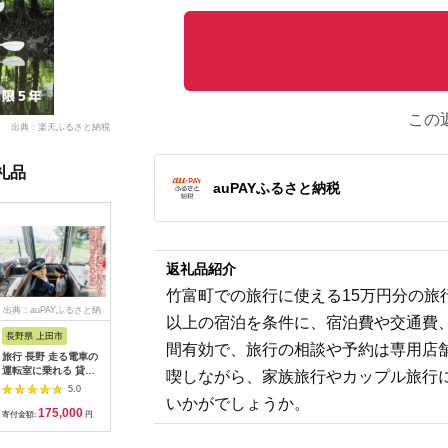
この
出典：楽天ふるさと納税
礼品
auPAYふるさと納税
返礼品紹介
竹富町での旅行に使える15万円分の旅
出典：auPAYふるさと納
出典：dショッピングふ
出典：auPAYふるさと納
出典：ふ
以上の宿泊を条件に、宿泊費や交通費
税
るさと納税
税
長野県 上田市
岐阜県 可児市
静岡県 伊東市
神奈川県 
間有効で、旅行の相談や予約は専用店
旅行 長野 走る電車の
富士カントリー可児ク
伊東園ホテル・伊東園
159-200
運転室に乗れる 貸切
ラブ利用券（150,000
ホテル別館・伊東園ホ
賓舘 お
喫しながら、家族旅行やカップル旅行
列車でお仕事体験 体
円分）【0018-007】
テル松川館 ご宿泊券
F（50,0
5.0
5.0
5.0
験 チケット 電車 鉄道
1泊2日2食付き(1名様
神奈川県 
いかがでしょうか。
175,000
500,000
30,000
1
列車 サービス 子供 子
分:GAタイプ)
菜 手作り
寄付金額:
円
寄付金額:
円
寄付金額:
円
寄付金額:
ども こども 家族 長野
【1044937】
和風おかず
県
お土産 父