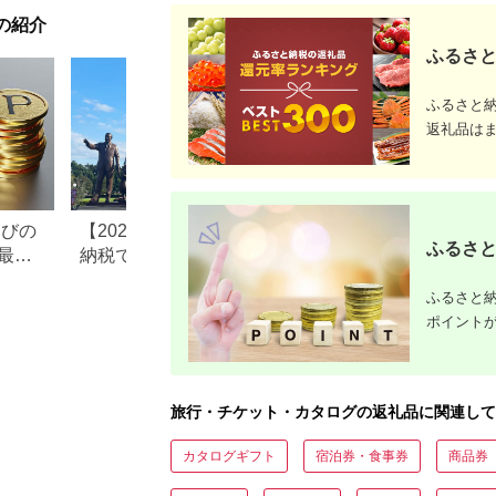
揚げ物 母
の紹介
お歳暮 食
おかず 有
ふるさと
だわり 大
ふるさと
返礼品は
なびの
【2026年最新版】ふるさと
ふるさと納税、年
ふるさと
最大
納税でディズニー返礼品は
で30万円寄付でき
もらえる？ホテル・チケッ
すめ返礼品も紹介
ふるさと納
ト・公式グッズを徹底解説
ポイント
旅行・チケット・カタログの返礼品に関連して
カタログギフト
宿泊券・食事券
商品券