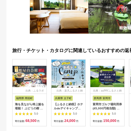
旅行・チケット・カタログに関連しているおすすめの返
出典：ふるラボ
出典：楽天ふるさと納
出典：auPAYふるさと納
税
税
福岡県 岡垣町
兵庫県 太子町
群馬県 富岡市
海を見ながら特上鮨を
【ふるさと納税】ホテ
富岡市ゴルフ場利用券
堪能！ ぶどうの樹 鮨
ルdeデイキャンプ体
(45,000円相当額) ゴ
屋台ペア お食事券 海
験チケット
ルフ チケット 平日 土
5.0
5.0
5.0
鮮 海 屋台 食事 ペア
【1364991】
日 祝日 プレー券 関東
68,500
24,000
150,000
福岡県 岡垣町
群馬県 首都圏 F20E-
寄付金額:
円
寄付金額:
円
寄付金額:
円
382