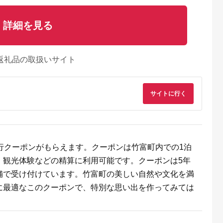
詳細を見る
返礼品の取扱いサイト
サイトに行く
行クーポンがもらえます。クーポンは竹富町内での1泊
るさとプレミ
出典：JALふるさと納税
出典：ふるラボ
出典：auPAYふるさと
、観光体験などの精算に利用可能です。クーポンは5年
アム
大磯町
沖縄県 石垣市
北海道 富良野市
長野県 塩尻市
舗で受け付けています。竹富町の美しい自然や文化を満
9-06 大磯迎
石垣島の自然を満喫！
北海道富良野市 日本
信州健康ランド ギフ
食事券
石垣島1日アクティビ
旅行 地域限定旅行ク
ト券（1000円券×9
に最適なこのクーポンで、特別な思い出を作ってみては
00円分）【
ティ (利用券 1名様分)
ーポン90,000円分
枚） | 信州健康ラン
5.0
5.0
5.0
5.0
大磯町 お惣
NS-2
サウナ 大浴場 ボディ
69,000
50,000
300,000
34,000
 大磯名産品
ケア リラクゼーショ
円
寄付金額:
円
寄付金額:
円
寄付金額:
円
 おつまみ
ン 施設 宿泊 家族連
の日 贈答品
長野県 塩尻市