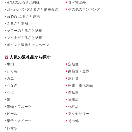
ANAのふるさと納税
食べ物以外
dショッピングふるさと納税百選
その他のランキング
au PAY ふるさと納税
ふるさと本舗
ヤフーのふるさと納税
マイナビふるさと納税
ポイント還元キャンペーン
人気の返礼品から探す
牛肉
定期便
いくら
商品券・金券
カニ
旅行券
うなぎ
家電・電化製品
うに
自転車
米
日用品
果物・フルーツ
化粧品
ビール
アクセサリー
菓子・スイーツ
その他
おせち