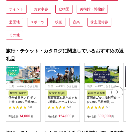
ポイント
お食事券
動物園
美術館・博物館
遊園地
スポーツ
映画
音楽
株主優待券
その他
旅行・チケット・カタログに関連しているおすすめの返
礼品
出典：auPAYふるさと納
出典：auPAYふるさと納
出典：auPAYふるさと納
税
税
税
長野県 塩尻市
栃木県 那須町
群馬県 富岡市
三
信州健康ランド ギフ
那須高原を馬とめぐる
富岡市ゴルフ場利用券
34
ト券（1000円券×9
2時間のホーストレッ
(90,000円相当額) ゴ
はら
枚） | 信州健康ランド
キング 外乗ペア利用
ルフ チケット 平日 土
肉御
5.0
5.0
5.0
サウナ 大浴場 ボディ
券【平日限定】チケッ
日 祝日 プレー券 関東
食事
ケア リラクゼーショ
ト 利用券 ペア 体験
群馬県 首都圏 F20E-
34,000
154,000
300,000
寄付金額:
円
寄付金額:
円
寄付金額:
円
寄付
ン 施設 宿泊 家族連れ
乗馬 初心者歓迎〔P-
350
長野県 塩尻市
100〕