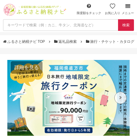
限度額をチェック
お気に入り
メニュー
検索
ふるさと納税ナビ TOP
返礼品検索
旅行・チケット・カタログ
詳細を見る