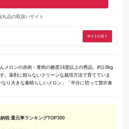
返礼品の取扱いサイト
サイトに行く
るさとプレミ
出典：ふるさとチョイ
出典：ふるさとチョイ
出典：楽天ふるさと
メロンの赤肉・青肉の糖度14度以上の秀品、約1.6kg
アム
ス
ス
良野市
北海道 富良野市
鹿児島県 阿久根市
北海道 中富良野町
です。薬剤に頼らないクリーンな栽培方法で育てていま
年夏発送】北
厳選赤肉メロン2玉入
＜内容量が選べる！＞
【ふるさと納税】
かなり大きな素晴らしいメロン」「半分に切って贅沢食
野産 赤肉メ
箱【1269932】
数量限定！鹿児島県産
【2026年発送】【中
1.6kg以上
南国グリーンメロン(2
富良野町】寺坂メロ
5.0
5.0
5.0
5.0
。
 メロン フ
～6玉・計3～6kg) 数
ン 4玉入り（赤肉特
2,000
14,000
12,000
79,000
物
量限定 メロン フルー
大）
円
寄付金額:
円
寄付金額:
円
寄付金額:
円
ツ 青肉 果物 くだもの
果実 国産 九州産 鹿児
島県産【松永青果】
納税 還元率ランキングTOP300