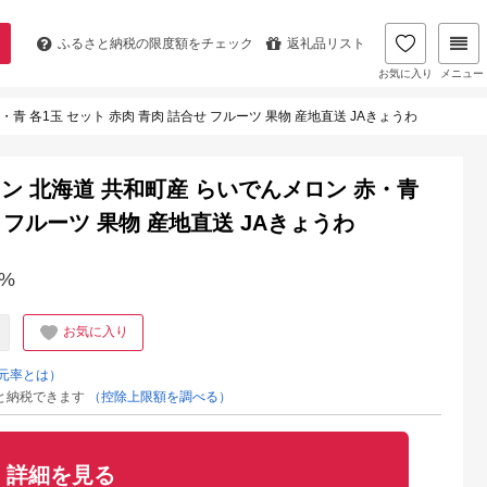
ふるさと納税の
限度額をチェック
返礼品リスト
お気に入り
メニュー
赤・青 各1玉 セット 赤肉 青肉 詰合せ フルーツ 果物 産地直送 JAきょうわ
メロン 北海道 共和町産 らいでんメロン 赤・青
 フルーツ 果物 産地直送 JAきょうわ
%
お気に入り
元率とは）
と納税できます
（控除上限額を調べる）
詳細を見る