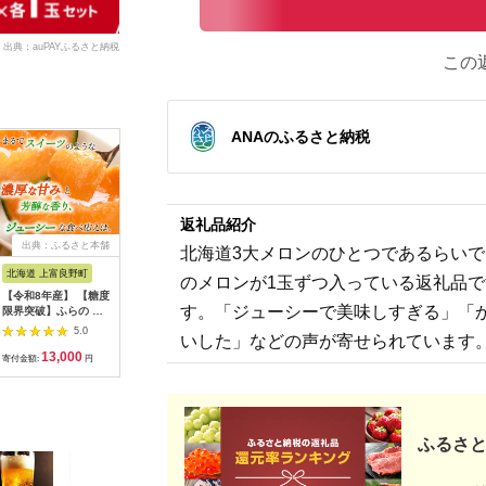
出典：auPAYふるさと納税
この
ANAのふるさと納税
返礼品紹介
出典：ふるさと本舗
出典：ふるさとプレミ
出典：ふるさとチョイ
出典：ふ
北海道3大メロンのひとつであるらいでん
アム
ス
北海道 上富良野町
北海道 富良野市
長崎県 島原市
北海道 富
のメロンが1玉ずつ入っている返礼品
【令和8年産】 【糖度
2026年夏発送【先行
AB010 その道一筋の
【2026
す。「ジューシーで美味しすぎる」「
限界突破】ふらの 赤
受付】 ふらのメロン
生産者がじっくり丁寧
海道 富良
肉メロン Lサイズ（約
赤肉 秀大2玉［1玉
に育てた マスクメロ
ロン 1玉 
5.0
5.0
5.0
いした」などの声が寄せられています
1.7kg/玉）2玉 北海道
2kg以上］計4kg以上
ン 1玉入
大玉サイズ
13,000
17,000
10,000
1
富良野 上富良野町 ふ
富良野メロン 赤肉 め
ルーツ 果
寄付金額:
円
寄付金額:
円
寄付金額:
円
寄付金額:
らの 赤肉 メロン フル
ろん 北海道 甘い 大き
ーツ 果物 デザート メ
い 果物 フルーツ
ロン赤肉
ふるさと