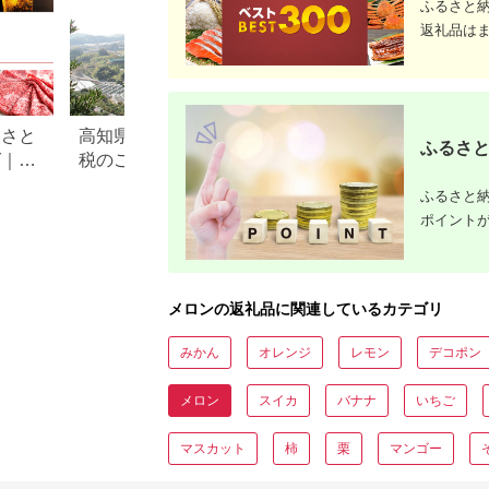
ふるさと
返礼品は
るさと
高知県香南市のふるさと納
佐賀県鹿島市のふ
ふるさと
グ｜高
税のご紹介
税のご紹介
ル別
ふるさと納
ポイント
メロンの返礼品に関連しているカテゴリ
みかん
オレンジ
レモン
デコポン
メロン
スイカ
バナナ
いちご
マスカット
柿
栗
マンゴー