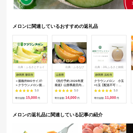
メロンに関連しているおすすめの返礼品
出典：ふるさとチョイ
出典：ふるなび
出典：JALふるさと納税
ス
静岡県 磐田市
山形県
静岡県 浜松市
＜規格外BIGサイズ!
《先行予約 2026年度
クラウンメロン 小玉
＞クラウンメロン規格
発送》山形県産庄内メ
×1玉【配送不可：離
外大玉 1玉_ メロン
ロン5kg【赤肉メロ
島】
5.0
5.0
5.0
クラウンメロン めろ
ン】4L～2Lサイズ 赤
15,000
14,000
11,000
ん 大玉 化粧箱 規格外
肉メロン メロン 赤肉
寄付金額:
円
寄付金額:
円
寄付金額:
円
果物 くだもの フルー
デザート フルーツ 果
ツ 甘い デザート 贈答
物 くだもの 果実 食品
ギフト プレゼント 産
山形県 FSY-0399
メロンの返礼品に関連している記事の紹介
直 産地直送 静岡県 送
料無料 【1416440】