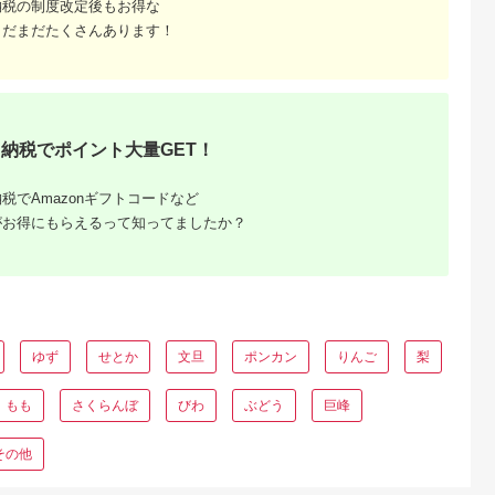
納税の制度改定後もお得な
まだまだたくさんあります！
るさと納
納税でポイント大量GET！
税でAmazonギフトコードなど
がお得にもらえるって知ってましたか？
ゆず
せとか
文旦
ポンカン
りんご
梨
もも
さくらんぼ
びわ
ぶどう
巨峰
その他