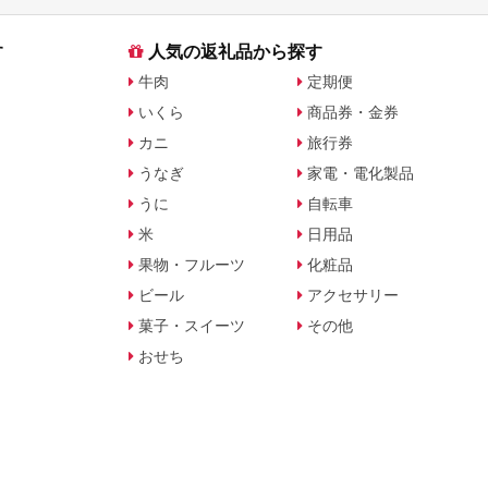
す
人気の返礼品から探す
牛肉
定期便
いくら
商品券・金券
カニ
旅行券
うなぎ
家電・電化製品
うに
自転車
米
日用品
果物・フルーツ
化粧品
ビール
アクセサリー
菓子・スイーツ
その他
おせち