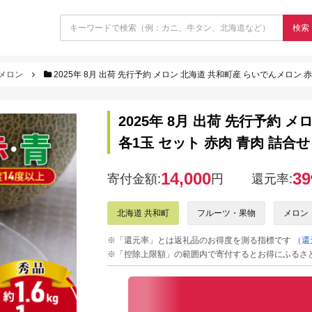
検索
メロン
2025年 8月 出荷 先行予約 メロン 北海道 共和町産 らいでんメロン 
2025年 8月 出荷 先行予約 
各1玉 セット 赤肉 青肉 詰合せ
14,000
39
寄付金額:
円
還元率:
北海道 共和町
フルーツ・果物
メロン
※「還元率」とは返礼品のお得度を測る指標です
（還
※「控除上限額」の範囲内で寄付するとお得にふるさ