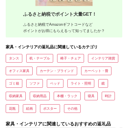
ふるさと納税でポイント大量GET！
ふるさと納税でAmazonギフトコードなど
ポイントがお得にもらえるって知ってましたか？
家具・インテリアの返礼品に関連しているカテゴリ
タンス
机・テーブル
椅子・チェア
インテリア雑貨
オフィス家具
カーテン・ブラインド
カーペット・畳
ゴミ箱
ソファ
ベッド
ライト・照明
鏡
収納家具
収納用品
本棚・ラック
寝具
時計
花瓶
絵画
ポスター
その他
家具・インテリアに関連しているおすすめの返礼品