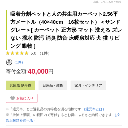
出典：JALふるさと納税
吸着分割ペットと人の共生用カーペット2.56平
方メートル（40×40cm 16枚セット）＜サンド
グレー＞[ カーペット 正方形 マット 洗える ズレ
ない 撥水 防汚 消臭 防音 床暖房対応 犬 猫 リビ
ング 動物 ]
5.0 （1件）
（1件）
40,000
寄付金額:
円
兵庫県 伊丹市
日用品・雑貨
家具・インテリア
お気に入り
※「還元率」とは返礼品のお得度を測る指標です
（還元率とは）
※「控除上限額」の範囲内で寄付するとお得にふるさと納税できます
（控
除上限額を調べる）