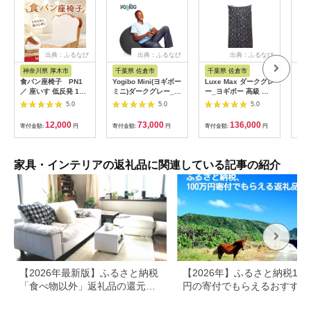
出典：ふるなび
出典：ふるなび
出典：ふるなび
出
神奈川県 厚木市
千葉県 佐倉市
千葉県 佐倉市
群
食パン座椅子 PN1
Yogibo Mini(ヨギボー
Luxe Max ダークグレ
子ど
／ 座いす 低反発 1人
ミニ)ダークグレー_ヨ
ー_ヨギボー 高級 ソ
ーチ
用 インテリア イス チ
ギボー ミニ ソファ コ
ファ ダークグレー
ーク
5.0
5.0
5.0
ェア リラックス 癒や
ンパクト ダークグレ
_【配送不可地域：離
子ど
し かわいい ユニーク
ー_【配送不可地域：
島】【1172355】
ーク
12,000
73,000
136,000
寄付金額:
円
寄付金額:
円
寄付金額:
円
寄付
おしゃれ 個性的 もち
離島】【1172146】
眠 
もち ふんわり プレゼ
ギフ
ント 雑貨 自社工場製
【1
神奈川県 No.065
家具・インテリアの返礼品に関連している記事の紹介
【2026年最新版】ふるさと納税
【2026年】ふるさと納税100
「食べ物以外」返礼品の還元率
円の寄付でもらえるおすすめ
ランキング！
礼品！