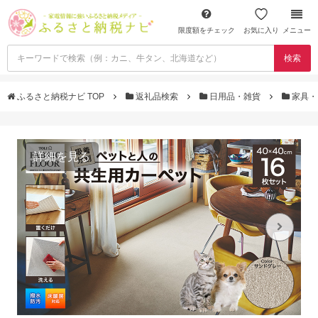
限度額をチェック
お気に入り
メニュー
検索
ふるさと納税ナビ TOP
返礼品検索
日用品・雑貨
家具・
詳細を見る