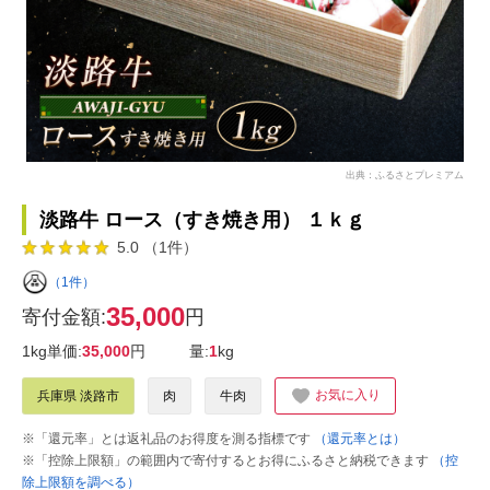
出典：ふるさとプレミアム
淡路牛 ロース（すき焼き用） １ｋｇ
5.0 （1件）
（1件）
35,000
寄付金額:
円
1kg単価:
35,000
円
量:
1
kg
お気に入り
兵庫県 淡路市
肉
牛肉
※「還元率」とは返礼品のお得度を測る指標です
（還元率とは）
※「控除上限額」の範囲内で寄付するとお得にふるさと納税できます
（控
除上限額を調べる）