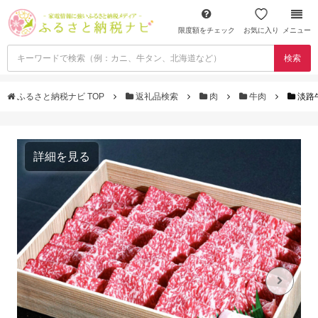
限度額をチェック
お気に入り
メニュー
検索
ふるさと納税ナビ TOP
返礼品検索
肉
牛肉
淡路
詳細を見る