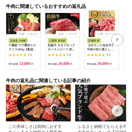
牛肉に関連しているおすすめの返礼品
出典：ふるなび
出典：ふるラボ
出典：さとふる
出
北海道 大樹町
三重県 多気町
宮城県 村
岐
十勝姫 ウデ薄切りス
松阪牛 モモブロック
【A5ランク仙台牛】
【ふ
ライス300g【配送不
ローストビーフ 約
牛肉の切り落とし 合
月定
可地域：離島】
500g 国産牛 和牛 ブ
計1.8kg(300g×6) 小
ャト
5.0
5.0
5.0
【1397674】
ランド牛 JGAP家
分けで使い勝手も◎
450
畜・畜産物 農場
蔵便
13,000
20,000
30,000
寄付金額:
円
寄付金額:
円
寄付金額:
円
寄付
HACCP認証農場 牛肉
可地
肉 高級 人気 おすすめ
【4
神戸牛 近江牛 に並ぶ
日本三大和牛 松阪 松
牛肉の返礼品に関連している記事の紹介
坂牛 松坂 モモ ビーフ
シチュー カレー 霜降
り 三重県 多気町 SS-
32
この美味しさは焼肉におすす
ふるさと納税でもらえる牛肉
め！ふるさと納税の人気牛肉還
すすめランキング【2026年