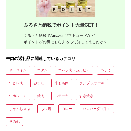
ふるさと納税でポイント大量GET！
ふるさと納税でAmazonギフトコードなど
ポイントがお得にもらえるって知ってましたか？
牛肉の返礼品に関連しているカテゴリ
サーロイン
牛タン
牛バラ肉（カルビ）
ハラミ
牛ヒレ肉
みすじ
牛もも肉
ランプ ステーキ
牛ホルモン
焼肉
ステーキ
すき焼き
しゃぶしゃぶ
もつ鍋
カレー
ハンバーグ（牛）
その他