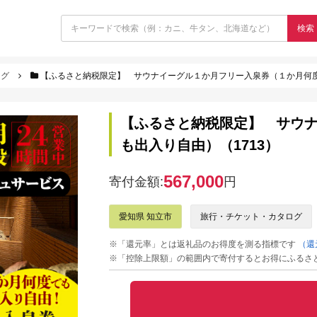
検索
ログ
【ふるさと納税限定】 サウナイーグル１か月フリー入泉券（１か月何度
【ふるさと納税限定】 サウ
も出入り自由）（1713）
567,000
寄付金額:
円
愛知県 知立市
旅行・チケット・カタログ
※「還元率」とは返礼品のお得度を測る指標です
（還
※「控除上限額」の範囲内で寄付するとお得にふるさ