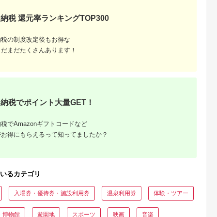
5.0
5.0
5.0
5.0
スカイ 平日
スパ サウナ リラック
鍋 など 宿泊施設 飲
5,000
19,000
173,000
10,000
ュッフェ 1
ス 癒し 兵庫県
店 観光施設 250施設
円
寄付金額:
円
寄付金額:
円
寄付金額:
円
納税 還元率ランキングTOP300
券_ ホテル
以上で使える旅行券
 食事券 グ
「豊岡旅幸券」 旅行
 人気 おすす
宿泊 旅 トラベルの 
納税の制度改定後もお得な
917】
ケット
まだまだたくさんあります！
納税でポイント大量GET！
税でAmazonギフトコードなど
収いくら
がお得にもらえるって知ってましたか？
る？おす
いるカテゴリ
入場券・優待券・施設利用券
温泉利用券
体験・ツアー
・博物館
遊園地
スポーツ
映画
音楽