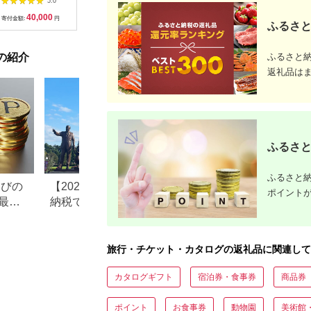
5.0
5.0
5.0
食事券
円分（1,000円×10
存・非常食】【備蓄
ニング ザ
40,000
36,500
12,000
6
枚） 広島 安芸高田市
備蓄用 緊急時 備え 米
ディナービ
寄付金額:
円
寄付金額:
円
寄付金額:
円
寄付金額:
ふるさと
食品 食糧 食料 長期保
ドリンク付
存 レジャー キャンプ
ビュッフェ
登山 便利】
ルメ 高級
ふるさと
の紹介
め【1641
返礼品は
ふるさと
ふるさと納
なびの
【2026年最新版】ふるさと
ふるさと納税、年
ポイント
最大
納税でディズニー返礼品は
で30万円寄付でき
もらえる？ホテル・チケッ
すめ返礼品も紹介
ト・公式グッズを徹底解説
旅行・チケット・カタログの返礼品に関連して
カタログギフト
宿泊券・食事券
商品券
ポイント
お食事券
動物園
美術館