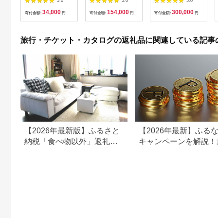
5.0
5.0
5.0
サウナ 大浴場 ボディ
券【平日限定】チケッ
日 祝日 プレー券 関東
34,000
154,000
300,000
ケア リラクゼーショ
ト 利用券 ペア 体験
群馬県 首都圏 F20E-
寄付金額:
円
寄付金額:
円
寄付金額:
円
ン 施設 宿泊 家族連れ
乗馬 初心者歓迎〔P-
350
長野県 塩尻市
100〕
旅行・チケット・カタログの返礼品に関連している記事
【2026年最新版】ふるさと
【2026年最新】ふる
納税「食べ物以外」返礼品
キャンペーンを解説！
の還元率ランキング！
50%還元も