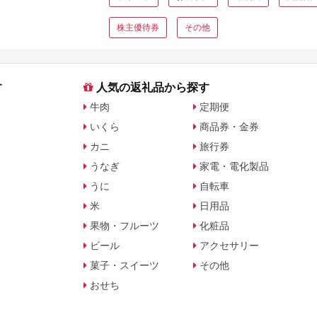
株主優待券
その他
す
人気の返礼品から探す
牛肉
定期便
いくら
商品券・金券
カニ
旅行券
うなぎ
家電・電化製品
うに
自転車
米
日用品
果物・フルーツ
化粧品
ビール
アクセサリー
菓子・スイーツ
その他
おせち