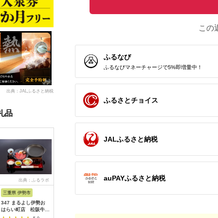
この
ふるなび
ふるなびマネーチャージで5%即増量中！
出典：JALふるさと納税
ふるさとチョイス
礼品
JALふるさと納税
auPAYふるさと納税
出典：ふるラボ
出典：楽天ふるさと納
出典：ふるなび
出典：楽
税
三重県 伊勢市
広島県 安芸高田市
茨城県 阿見町
東京都千
347 まるよし伊勢お
【ふるさと納税】ゴル
20-05 茨城県産コシヒ
【ふるさ
はらい町店 松阪牛焼
フ 八千代カントリー
カリ備食ライスセット
ルニューオ
肉御膳(150g) ペアお
クラブ 利用券 10,000
(100g×８袋）【5年保
京)ビュー