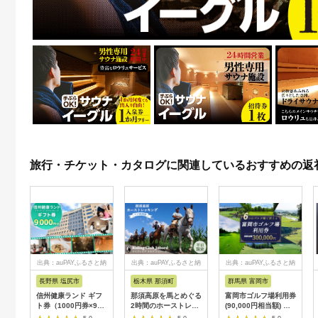
旅行・チケット・カタログに関連しているおすすめの返
出典：auPAYふるさと納
出典：auPAYふるさと納
出典：auPAYふるさと納
税
税
税
長野県 塩尻市
栃木県 那須町
群馬県 富岡市
信州健康ランド ギフ
那須高原を馬とめぐる
富岡市ゴルフ場利用券
ト券（1000円券×9
2時間のホーストレッ
(90,000円相当額) ゴ
枚） | 信州健康ランド
キング 外乗ペア利用
ルフ チケット 平日 土