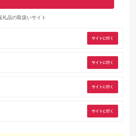
返礼品の取扱いサイト
サイトに行く
サイトに行く
サイトに行く
サイトに行く
天ふるさと納
出典：auPAYふるさと納
出典：auPAYふるさと納
出典：ふるさとプレ
税
税
税
ア
代田区
兵庫県 川西市
鹿児島県 屋久島町
兵庫県 豊岡市
と納税】ホテ
No.422 入浴回数券1
屋久島プライベート＆
豊岡市旅行クーポン
ータニ(東
冊（6枚つづり） ／
カスタマイズツアー
3,000円分 3年間有効
アンドダイ
SPAキセラ川西 温泉
城崎温泉 出石 竹野 