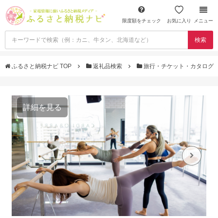
限度額をチェック
お気に入り
メニュー
検索
ふるさと納税ナビ TOP
返礼品検索
旅行・チケット・カタログ
詳細を見る