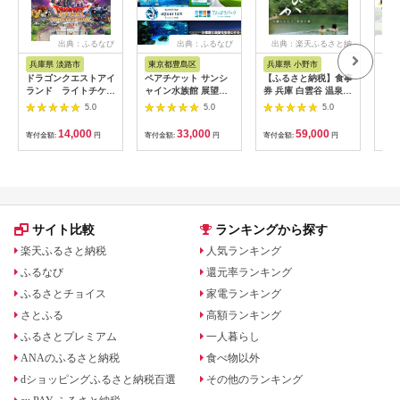
出典：ふるなび
出典：ふるなび
出典：楽天ふるさと納
出
税
兵庫県 淡路市
東京都豊島区
兵庫県 小野市
群
ドラゴンクエストアイ
ペアチケット サンシ
【ふるさと納税】食事
入園
ランド ライトチケッ
ャイン水族館 展望台
券 兵庫 白雲谷 温泉
ANA
ト（大人1名）
てんぼうパーク
ゆぴか 入浴券 10枚＋
5.0
5.0
5.0
お食事券 (1,000円)
10枚 セット 旅行 旅
14,000
33,000
59,000
寄付金額:
円
寄付金額:
円
寄付金額:
円
寄付
温泉旅行 スパ サウナ
岩盤浴 マッサージ エ
ステ 体験 体験型 子供
大人 チケット 券 ギフ
ト券 ギフト 贈答 レス
トラン 健康 美容 兵庫
県 小野市
サイト比較
ランキングから探す
楽天ふるさと納税
人気ランキング
ふるなび
還元率ランキング
ふるさとチョイス
家電ランキング
さとふる
高額ランキング
ふるさとプレミアム
一人暮らし
ANAのふるさと納税
食べ物以外
dショッピングふるさと納税百選
その他のランキング