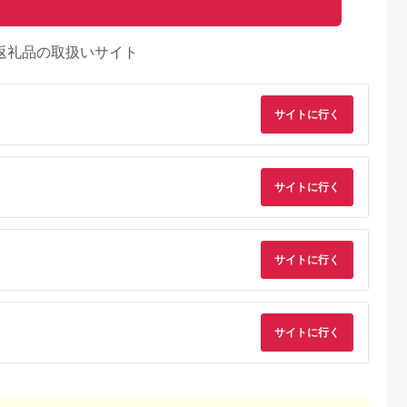
返礼品の取扱いサイト
サイトに行く
サイトに行く
サイトに行く
サイトに行く
典：ふるなび
出典：ふるさとチョイ
出典：ふるなび
出典：JRE MALLふ
ス
さと納
横須賀市
福井県 鯖江市
沖縄県 恩納村
新潟県 南魚沼市
丘 回数券
鯖江産 高級めがね引
【恩納村】JTBふるさ
【2026年2月以降出
×22枚【株式
換券：シルバー（3万
と旅行券（90,000円
発・宿泊分】JR東日
谷花壇】
円相当）
分）有効期間5年 | 予
本びゅうダイナミッ