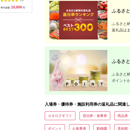
5.0
5.0
5.0
ット 静岡県 東伊豆町
間3年（Eメール発
[AKBO00
10,000
100,000
10,000
3
行）｜予約 宿泊 観光
寄付金額:
円
寄付金額:
円
寄付金額:
円
寄付金額:
ふるさと
体験 温泉 ホテル 旅館
チケット 子供 子連れ
カップル 家族 店頭 オ
ふるさと
ンライン ネット 電話
沖縄 沖縄
返礼品は
ふるさと
ふるさと納
ポイント
入場券・優待券・施設利用券の返礼品に関連し
カタログギフト
宿泊券・食事券
商品券
ポイント
お食事券
動物園
美術館