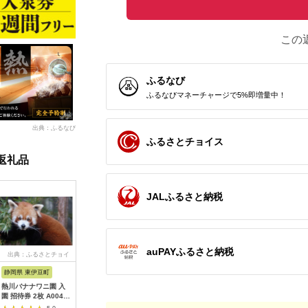
この
ふるなび
ふるなびマネーチャージで5%即増量中！
出典：ふるなび
ふるさとチョイス
返礼品
JALふるさと納税
auPAYふるさと納税
出典：ふるさとチョイ
出典：ふるなび
出典：ふるなび
出
ス
静岡県 東伊豆町
沖縄県 石垣市
沖縄県 恩納村
神奈川県 
熱川バナナワニ園 入
アートホテル石垣島
【恩納村】JTBふるさ
ソレイユの
園 招待券 2枚 A004
施設利用券 3万円分
と旅行クーポン
400円分
／ 熱帯 動植物園 チケ
（3,000円分）有効期
会社日比