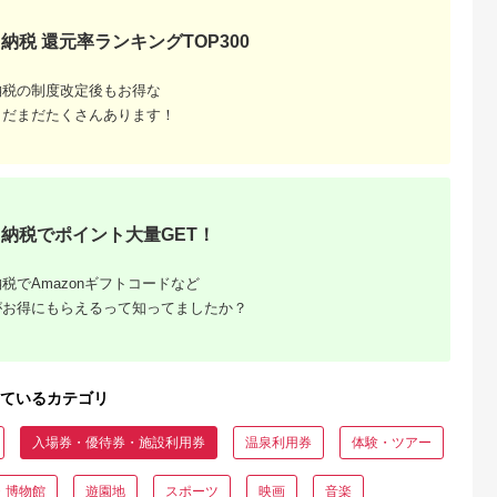
5.0
5.0
5.0
5.0
2]
約 宿泊 観光 体験 温
レールパック割引ク
1,000
100,000
300,000
30,000
泉 ホテル 旅館 チケッ
ポン（9,000円分/新
円
寄付金額:
円
寄付金額:
円
寄付金額:
円
納税 還元率ランキングTOP300
ト 子供 子連れ カップ
県南魚沼市）※2027
ル 家族 店頭 電話 沖
年1月31日出発・宿
縄 沖縄
分まで
納税の制度改定後もお得な
まだまだたくさんあります！
納税でポイント大量GET！
税でAmazonギフトコードなど
がお得にもらえるって知ってましたか？
ているカテゴリ
入場券・優待券・施設利用券
温泉利用券
体験・ツアー
・博物館
遊園地
スポーツ
映画
音楽