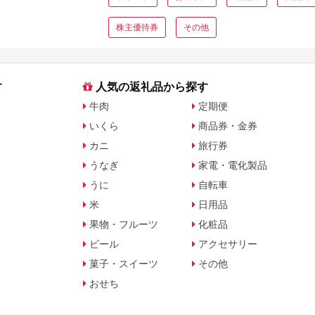
株主優待券
その他
す
人気の返礼品から探す
牛肉
定期便
いくら
商品券・金券
カニ
旅行券
うなぎ
家電・電化製品
うに
自転車
米
日用品
果物・フルーツ
化粧品
ビール
アクセサリー
菓子・スイーツ
その他
おせち