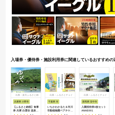
入場券・優待券・施設利用券に関連しているおすすめの
出典：楽天ふるさと納
出典：ふるさとチョイ
出典：ふるさとチョイ
税
ス
ス
兵庫県 小野市
千葉県 市
群馬県 安中市
【ふるさと納税】食事
いちかわかるた＆市川
入園招待券3枚セット
券 兵庫 白雲谷 温泉
市動植物園ペアチケッ
ANAE001
ゆぴか 入浴券 10枚＋
ト 【12203-0196】