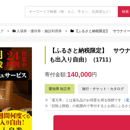
検索
ログ
入場券・優待券・施設利用券
【ふるさと納税限定】 サウナイー
【ふるさと納税限定】 サウ
も出入り自由）（1711）
140,000
寄付金額:
円
愛知県 知立市
旅行・チケット・カタログ
※「還元率」とは返礼品のお得度を測る指標です
（還
※「控除上限額」の範囲内で寄付するとお得にふるさ