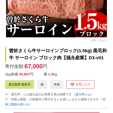
出典：ふるなび
曽於さくら牛サーロインブロック(1.5kg) 黒毛和
牛 サーロイン ブロック肉【福永産業】D3-v01
67,000
寄付金額:
円
1kg単価:
44,667
円
量:
1.5
kg
お気に入り
鹿児島県 曽於市
肉
牛肉
※「還元率」とは返礼品のお得度を測る指標です
（還元率とは）
※「控除上限額」の範囲内で寄付するとお得にふるさと納税できます
（控
除上限額を調べる）