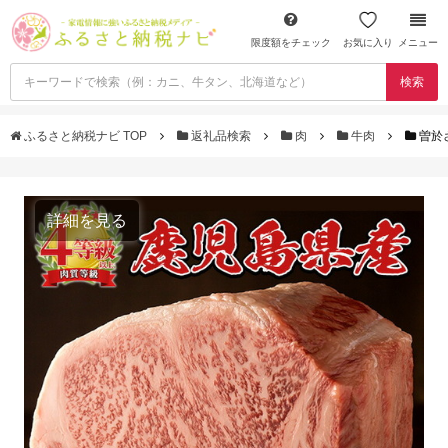
限度額をチェック
お気に入り
メニュー
検索
ふるさと納税ナビ TOP
返礼品検索
肉
牛肉
曽於
詳細を見る