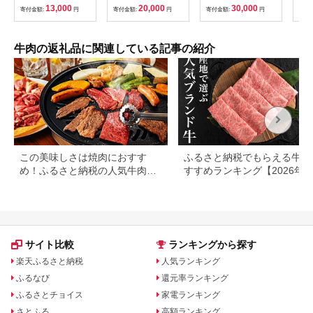
畜・畜産物 農場
蔵便
13,000
20,000
30,000
寄付金額:
円
寄付金額:
円
寄付金額:
円
寄付
HACCP認証農場 牛肉
可地
肉 高級 人気 おすすめ
【4
神戸牛 近江牛 に並ぶ
日本三大和牛 松阪 松
牛肉の返礼品に関連している記事の紹介
坂牛 松坂 モモ ビーフ
シチュー カレー 霜降
り 三重県 多気町 SS-
32
この美味しさは焼肉におすす
ふるさと納税でもらえる牛肉
め！ふるさと納税の人気牛肉還
すすめランキング【2026年
元率ランキング
版】還元率・用途別で徹底比
サイト比較
ランキングから探す
楽天ふるさと納税
人気ランキング
ふるなび
還元率ランキング
ふるさとチョイス
家電ランキング
さとふる
高額ランキング