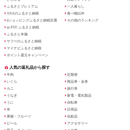
ふるさとプレミアム
一人暮らし
ANAのふるさと納税
食べ物以外
dショッピングふるさと納税百選
その他のランキング
au PAY ふるさと納税
ふるさと本舗
ヤフーのふるさと納税
マイナビふるさと納税
ポイント還元キャンペーン
人気の返礼品から探す
牛肉
定期便
いくら
商品券・金券
カニ
旅行券
うなぎ
家電・電化製品
うに
自転車
米
日用品
果物・フルーツ
化粧品
ビール
アクセサリー