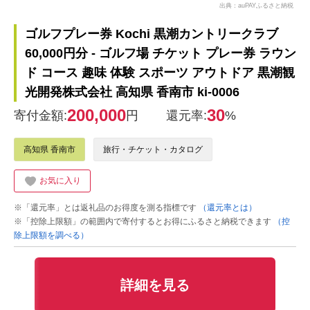
出典：auPAYふるさと納税
ゴルフプレー券 Kochi 黒潮カントリークラブ
60,000円分 - ゴルフ場 チケット プレー券 ラウン
ド コース 趣味 体験 スポーツ アウトドア 黒潮観
光開発株式会社 高知県 香南市 ki-0006
200,000
30
寄付金額:
円
還元率:
%
高知県 香南市
旅行・チケット・カタログ
お気に入り
※「還元率」とは返礼品のお得度を測る指標です
（還元率とは）
※「控除上限額」の範囲内で寄付するとお得にふるさと納税できます
（控
除上限額を調べる）
詳細を見る