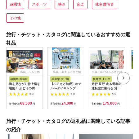
遊園地
スポーツ
映画
音楽
株主優待券
その他
旅行・チケット・カタログに関連しているおすすめの返
礼品
出典：ふるラボ
出典：楽天ふるさと納
出典：auPAYふるさと納
出
税
税
福岡県 岡垣町
兵庫県 太子町
長野県 上田市
岐
海を見ながら特上鮨を
【ふるさと納税】ホテ
旅行 長野 走る電車の
富士
堪能！ ぶどうの樹 鮨
ルdeデイキャンプ体
運転室に乗れる 貸切
ラブ
屋台ペア お食事券 海
験チケット
列車でお仕事体験 体
円分
5.0
5.0
5.0
鮮 海 屋台 食事 ペア
【1364991】
験 チケット 電車 鉄道
福岡県 岡垣町
列車 サービス 子供 子
68,500
24,000
175,000
寄付金額:
円
寄付金額:
円
寄付金額:
円
寄付
ども こども 家族 長野
県
旅行・チケット・カタログの返礼品に関連している記事
の紹介