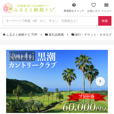
限度額をチェック
お気に入り
メニュー
検索
ふるさと納税ナビ TOP
返礼品検索
旅行・チケット・カタログ
詳細を見る