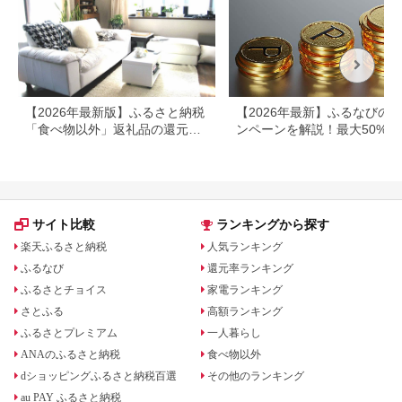
【2026年最新版】ふるさと納税
【2026年最新】ふるなびの
「食べ物以外」返礼品の還元率
ンペーンを解説！最大50%還
ランキング！
も
サイト比較
ランキングから探す
楽天ふるさと納税
人気ランキング
ふるなび
還元率ランキング
ふるさとチョイス
家電ランキング
さとふる
高額ランキング
ふるさとプレミアム
一人暮らし
ANAのふるさと納税
食べ物以外
dショッピングふるさと納税百選
その他のランキング
au PAY ふるさと納税