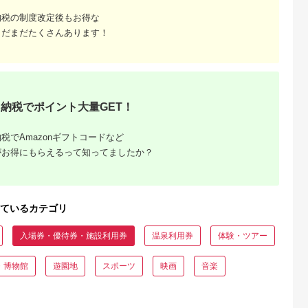
納税の制度改定後もお得な
るさとチョイ
出典：ふるなび
出典：楽天ふるさと納
出典：JRE MALLふ
まだまだたくさんあります！
ス
税
さと納
江市
沖縄県 恩納村
群馬県 渋川市
新潟県 新発田市
高級めがね引
【恩納村】JTBふるさ
【ふるさと納税】渋川
月岡温泉 入浴券 日帰
ルバー（3万
と旅行券（90,000円
市ふるさと感謝券
り 旅館 ゴルフ 3,000
分）有効期間5年 | 予
147,000円分（1000
円分 ( 1,000円 × 3枚 
5.0
5.0
5.0
5.0
約 宿泊 観光 体験 温
円×147枚） 伊香保温
宿泊券 旅行券 感謝券
00,000
300,000
500,000
10,000
泉 ホテル 旅館 チケッ
泉 うどん 宿泊 旅行
チケット 美人の湯 温
円
寄付金額:
円
寄付金額:
円
寄付金額:
円
納税でポイント大量GET！
ト 子供 子連れ カップ
観光 ホテル 旅館 トラ
泉 露天風呂 新潟 温
ル 家族 店頭 電話 沖
ベル 飲食 お土産
宿 旅行 宿泊 旅行チ
縄 沖縄
F4H-0563
ット 宿泊チケット ゴ
ルフ場 体験 リゾート
税でAmazonギフトコードなど
トラベルチケット 観
がお得にもらえるって知ってましたか？
る 遊ぶ 料理 食事 食
べる 泊まる 金券 ホ
ル 老舗 観光 観光地
利用券 国内 新潟県 
陸 新発田 A01
ているカテゴリ
入場券・優待券・施設利用券
温泉利用券
体験・ツアー
・博物館
遊園地
スポーツ
映画
音楽