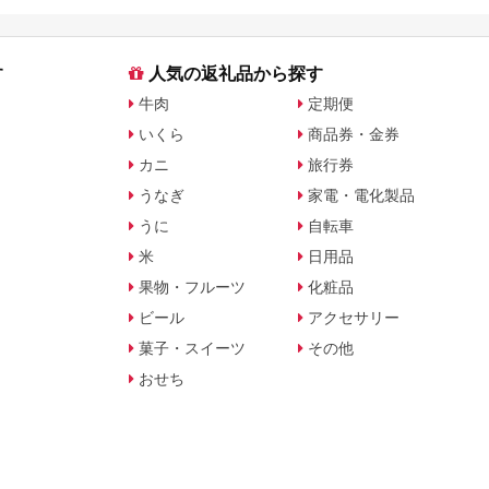
す
人気の返礼品から探す
牛肉
定期便
いくら
商品券・金券
カニ
旅行券
うなぎ
家電・電化製品
うに
自転車
米
日用品
果物・フルーツ
化粧品
ビール
アクセサリー
菓子・スイーツ
その他
おせち