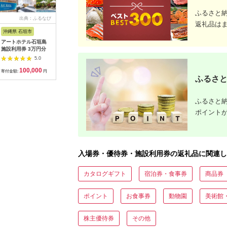
ふるさと
出典：ふるなび
出典：ふるなび
出典：ふるなび
出典：ふ
返礼品は
沖縄県 石垣市
沖縄県 恩納村
神奈川県 横須賀市
福井県 鯖
アートホテル石垣島
【恩納村】JTBふるさ
ソレイユの丘 回数券
鯖江産 
施設利用券 3万円分
と旅行クーポン
400円分×22枚【株式
換券：シ
（3,000円分）有効期
会社日比谷花壇】
円相当）
5.0
5.0
5.0
間3年（Eメール発
[AKBO002]
100,000
10,000
31,000
1
行）｜予約 宿泊 観光
寄付金額:
円
寄付金額:
円
寄付金額:
円
寄付金額:
ふるさと
体験 温泉 ホテル 旅館
チケット 子供 子連れ
カップル 家族 店頭 オ
ンライン ネット 電話
ふるさと納
沖縄 沖縄
ポイント
入場券・優待券・施設利用券の返礼品に関連し
カタログギフト
宿泊券・食事券
商品券
ポイント
お食事券
動物園
美術館
株主優待券
その他