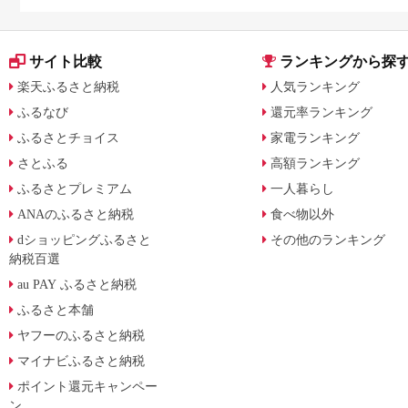
サイト比較
ランキングから探
楽天ふるさと納税
人気ランキング
ふるなび
還元率ランキング
ふるさとチョイス
家電ランキング
さとふる
高額ランキング
ふるさとプレミアム
一人暮らし
ANAのふるさと納税
食べ物以外
dショッピングふるさと
その他のランキング
納税百選
au PAY ふるさと納税
ふるさと本舗
ヤフーのふるさと納税
マイナビふるさと納税
ポイント還元キャンペー
ン