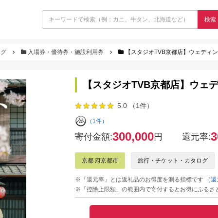
検索
ログ
入場券・優待券・施設利用券
【スタジオTVB京都店】ウェディング
【スタジオTVB京都店】ウェデ
5.0 （1件）
（1件）
300,000
3
寄付金額:
円
還元率:
京都 府京都市
旅行・チケット・カタログ
※「還元率」とは返礼品のお得度を測る指標です
（還
※「控除上限額」の範囲内で寄付するとお得にふるさ